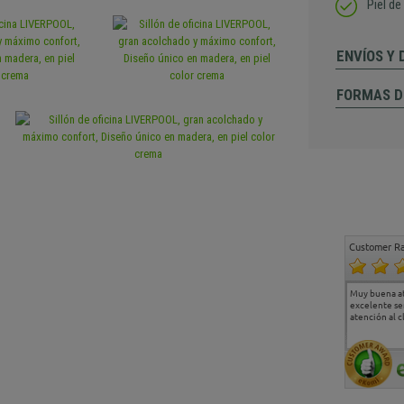
Piel de
ENVÍOS Y
FORMAS D
Customer Ra
Estoy muy contento.
...
Muy buena a
Todo muy bien
excelente se
atención al c