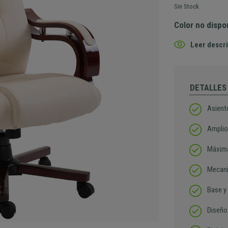
Sin Stock
Color no dispo
Leer descri
DETALLES
Asiento
Amplio
Máxima
Mecani
Base y
Diseño