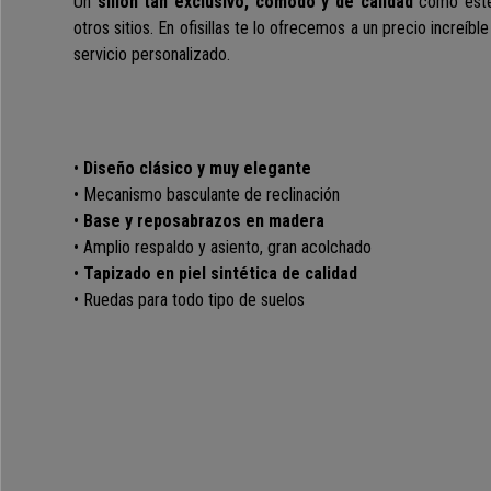
Un
sillón tan exclusivo, cómodo y de calidad
como este
otros sitios. En ofisillas te lo ofrecemos a un precio increíb
servicio personalizado.
•
Diseño clásico y muy elegante
• Mecanismo basculante de reclinación
•
Base y reposabrazos en madera
• Amplio respaldo y asiento, gran acolchado
•
Tapizado en piel sintética de calidad
• Ruedas para todo tipo de suelos