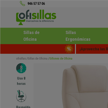
946 57 57 06
Sillas de
Sillas
Oficina
Ergonómicas
¡Aprovecha las R
ofisillas
Sillas de Oficina
Sillones de Oficina
Uso 8
horas
Respaldo