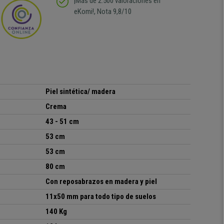
¡Más de 2.500 valoraciones en
eKomi!, Nota 9,8/10
Piel sintética/ madera
Crema
43 - 51 cm
53 cm
53 cm
80 cm
Con reposabrazos en madera y piel
11x50 mm para todo tipo de suelos
140 Kg