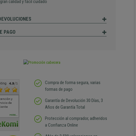
 gran calidad y fácil cuidado
 DEVOLUCIONES
E PAGO
Compra de forma segura, varias
ting
4.9
/5
formas de pago
tención y
Muy buena atención de
Si estoy contento
Excelente relacion
Todo fe
Garantía de Devolución 30 Días, 3
rvicio de
cara al asesoramiento
calidad precio Plazo de
atención
Años de Garantía Total
liente
comercial y el envío ha
entrega correcto.
sin duda
sido muy rápido
Repetiría la compra sin
compra
duda
MORE...
Protección al comprador, adheridos
a Confianza Online