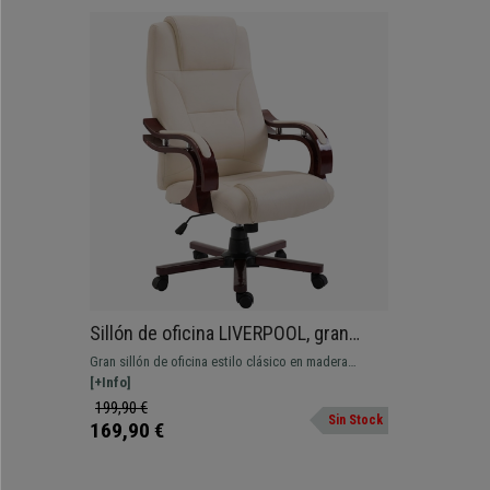
Sillón de oficina LIVERPOOL, gran
acolchado y máximo confort, Diseño
Gran sillón de oficina estilo clásico en madera
único en madera, en piel color crema
maciza LIVERPOOL, un modelo que destaca por su
[+Info]
base y reposabrazos en madera maciza y su gran
199,90 €
Sin Stock
acolchado. Este modelo auna diseño muy elegancia
169,90 €
con el máximo nivel de confort.