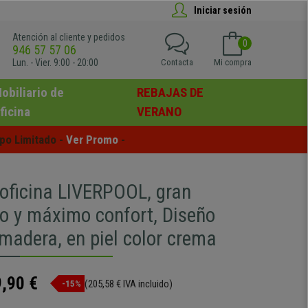
Iniciar sesión
Atención al cliente y pedidos
0
946 57 57 06
Lun. - Vier. 9:00 - 20:00
Contacta
Mi compra
obiliario de
REBAJAS DE
ficina
VERANO
po Limitado - 
Ver Promo
 -
 oficina LIVERPOOL, gran
o y máximo confort, Diseño
madera, en piel color crema
,90 €
(205,58 € IVA incluido)
-15%