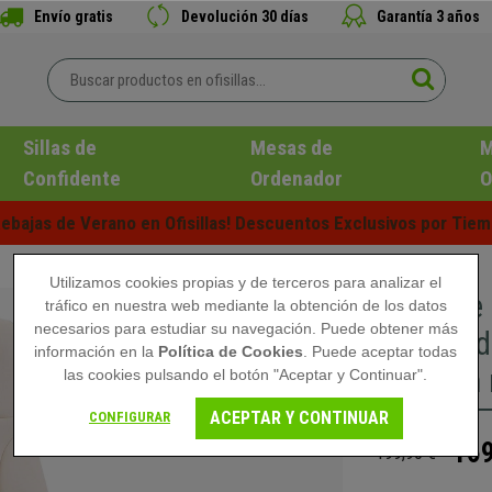
Envío gratis
Devolución 30 días
Garantía 3 años
Sillas de
Mesas de
M
Confidente
Ordenador
O
ebajas de Verano en Ofisillas! Descuentos Exclusivos por Tiem
Utilizamos cookies propias y de terceros para analizar el
Sillón de
tráfico en nuestra web mediante la obtención de los datos
necesarios para estudiar su navegación. Puede obtener más
acolchad
información en la
Política de Cookies
. Puede aceptar todas
único en 
las cookies pulsando el botón "Aceptar y Continuar".
ACEPTAR Y CONTINUAR
CONFIGURAR
169
199,90 €