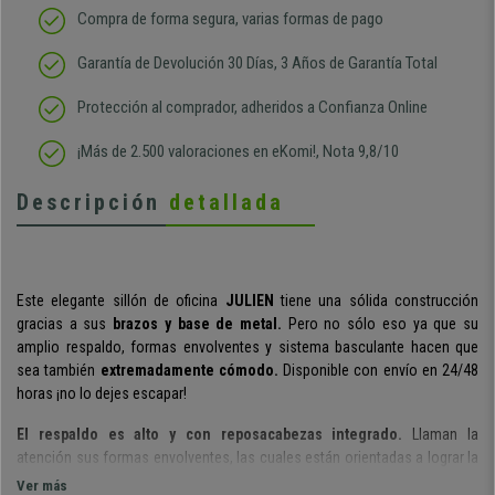
Compra de forma segura, varias formas de pago
Garantía de Devolución 30 Días, 3 Años de Garantía Total
Protección al comprador, adheridos a Confianza Online
¡Más de 2.500 valoraciones en eKomi!, Nota 9,8/10
Descripción
detallada
Este elegante sillón de oficina
JULIEN
tiene una sólida construcción
gracias a sus
brazos y base de metal.
Pero no sólo eso ya que su
amplio respaldo, formas envolventes y sistema basculante hacen que
sea también
extremadamente cómodo.
Disponible con envío en 24/48
horas ¡no lo dejes escapar!
El respaldo es alto y con reposacabezas integrado.
Llaman la
atención sus formas envolventes, las cuales están orientadas a lograr la
máxima sujeción de la espalda, algo que se traduce en mayor confort.
Ver más