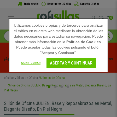
Envío gratis
Devolución 30 días
Garantía 3 años
0
Utilizamos cookies propias y de terceros para analizar
el tráfico en nuestra web mediante la obtención de los
datos necesarios para estudiar su navegación. Puede
obtener más información en la
Política de Cookies
.
Puede aceptar todas las cookies pulsando el botón
"Aceptar y Continuar".
¡Aprovecha las Rebajas de Verano en Ofisillas! Descuentos 
ACEPTAR Y CONTINUAR
CONFIGURAR
Exclusivos por Tiempo Limitado - 
Ver Promo
 -
ofisillas
Sillas de Oficina
Sillones de Oficina
Sillón de Oficina JULIEN, Base y Reposabrazos en Metal,
Elegante Diseño, En Piel Negra