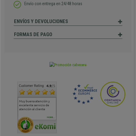
Envío con entrega en 24/48 horas
ENVÍOS Y DEVOLUCIONES
FORMAS DE PAGO
Customer Rating
4.9
/5
Muy buena atención y
Muy buena atención de
Si estoy contento
Excele
excelente servicio de
cara al asesoramiento
calida
atención al cliente
comercial y el envío ha
entreg
sido muy rápido
Repeti
duda
MORE...