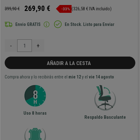
269,90 €
399,90 €
(326,58 € IVA incluido)
-33%
Envio GRATIS
En Stock. Listo para Enviar
-
+
AÑADIR A LA CESTA
Compra ahora y lo recibirás entre el
mie 12
y el
vie 14 agosto
Uso 8 horas
Respaldo Basculante