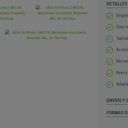
DETALLES
Elegan
Gran c
Tapiza
Acolch
Mecani
Base y
Adapta
ENVÍOS Y
FORMAS D