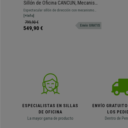
Sillón de Oficina CANCUN, Mecanismo
Basculante, Respaldo Alto, en Tela
Espectacular sillón de dirección con mecanismo
Roja
basculante. Impecable diseño y acabados, lujo y
[+Info]
comodidad al mejor precio.
799,90 €
Envio GRATIS
549,90 €
ESPECIALISTAS EN SILLAS
ENVÍO GRATUITO
DE OFICINA
LOS PEDI
La mayor gama de producto
Dentro de Pen