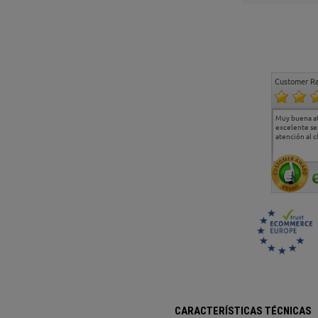
Customer Ra
Estoy muy contento.
...
Muy buena a
Todo muy bien
excelente se
atención al c
CARACTERÍSTICAS TÉCNICAS