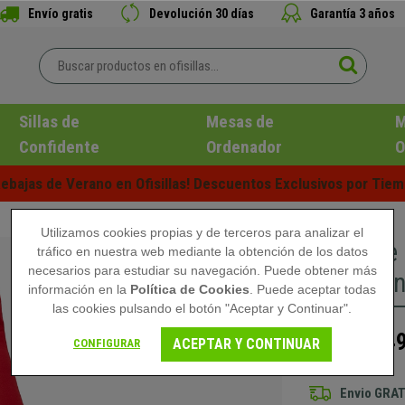
Envío gratis
Devolución 30 días
Garantía 3 años
Sillas de
Mesas de
M
Confidente
Ordenador
O
ebajas de Verano en Ofisillas! Descuentos Exclusivos por Tiem
Utilizamos cookies propias y de terceros para analizar el
Sillón d
tráfico en nuestra web mediante la obtención de los datos
necesarios para estudiar su navegación. Puede obtener más
Basculant
información en la
Política de Cookies
. Puede aceptar todas
las cookies pulsando el botón "Aceptar y Continuar".
549
799,90 €
ACEPTAR Y CONTINUAR
CONFIGURAR
Envio GRAT