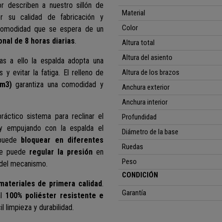
r describen a nuestro sillón de
Material
r su calidad de fabricación y
Color
n comodidad que se espera de un
onal de 8 horas diarias
.
Altura total
Altura del asiento
s a ello la espalda adopta una
 y evitar la fatiga. El relleno de
Altura de los brazos
/m3)
garantiza una comodidad y
Anchura exterior
Anchura interior
práctico sistema para reclinar el
Profundidad
, y empujando con la espalda el
Diámetro de la base
 puede
bloquear en diferentes
Ruedas
 se puede
regular la presión
en
Peso
 del mecanismo.
CONDICIÓN
materiales de primera calidad
.
Garantía
al
100% poliéster resistente e
l limpieza y durabilidad.