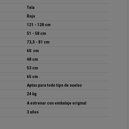
Tela
Rojo
121 - 128 cm
51 - 58 cm
73,5 - 81 cm
60 cm
48 cm
53 cm
65 cm
Aptas para todo tipo de suelos
24 kg
A estrenar con embalaje original
3 años