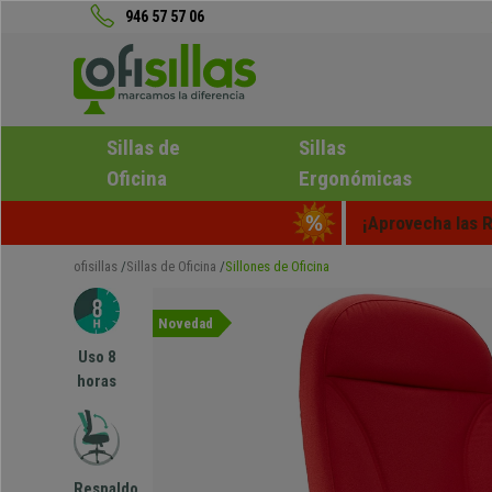
946 57 57 06
Sillas de
Sillas
Oficina
Ergonómicas
¡Aprovecha las R
ofisillas
Sillas de Oficina
Sillones de Oficina
Novedad
Uso 8
horas
Respaldo