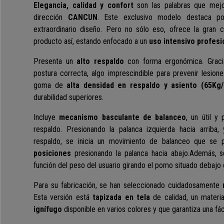
Elegancia, calidad y confort
son las palabras que mejo
dirección
CANCUN
. Este exclusivo modelo destaca po
extraordinario diseño. Pero no sólo eso, ofrece la gra
producto así, estando enfocado a un
uso intensivo profesi
Presenta un
alto respaldo
con forma ergonómica. Gracia
postura correcta, algo imprescindible para prevenir lesiones
goma de
alta densidad en respaldo y asiento (65Kg
durabilidad superiores.
Incluye
mecanismo basculante de balanceo
, un útil y 
respaldo. Presionando la palanca izquierda hacia arriba
respaldo, se inicia un movimiento de balanceo que se
posiciones
presionando la palanca hacia abajo.Además,
función del peso del usuario girando el pomo situado debajo
Para su fabricación, se han seleccionado cuidadosamente
Esta versión está
tapizada en tela
de calidad, un materi
ignífugo
disponible en varios colores y que garantiza una fáci