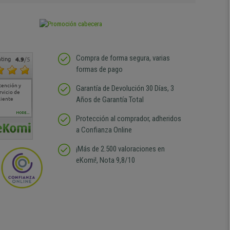
Compra de forma segura, varias
ting
4.9
/5
formas de pago
tención y
Muy buena atención de
Si estoy contento
Excelente relacion
Todo fe
Garantía de Devolución 30 Días, 3
rvicio de
cara al asesoramiento
calidad precio Plazo de
atención
Años de Garantía Total
liente
comercial y el envío ha
entrega correcto.
sin duda
sido muy rápido
Repetiría la compra sin
compra
duda
MORE...
Protección al comprador, adheridos
a Confianza Online
¡Más de 2.500 valoraciones en
eKomi!, Nota 9,8/10