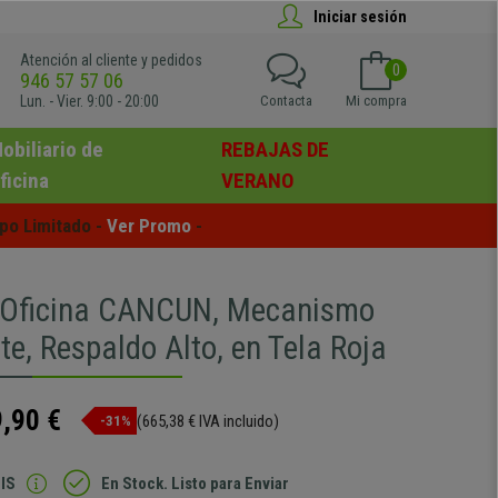
Iniciar sesión
Atención al cliente y pedidos
0
946 57 57 06
Lun. - Vier. 9:00 - 20:00
Contacta
Mi compra
obiliario de
REBAJAS DE
ficina
VERANO
po Limitado - 
Ver Promo
 -
e Oficina CANCUN, Mecanismo
e, Respaldo Alto, en Tela Roja
,90 €
(665,38 € IVA incluido)
-31%
IS
En Stock. Listo para Enviar