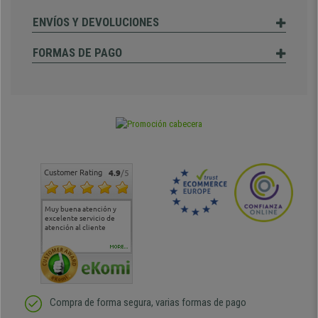
ENVÍOS Y DEVOLUCIONES
FORMAS DE PAGO
Customer Rating
4.9
/5
Muy buena atención y
Muy buena atención de
Si estoy contento
Excele
excelente servicio de
cara al asesoramiento
calida
atención al cliente
comercial y el envío ha
entreg
sido muy rápido
Repeti
duda
MORE...
Compra de forma segura, varias formas de pago