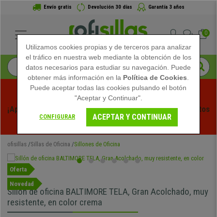
Envío gratis
Devolución 30 días
Garantía 3 años
0
Utilizamos cookies propias y de terceros para analizar
el tráfico en nuestra web mediante la obtención de los
datos necesarios para estudiar su navegación. Puede
obtener más información en la
Política de Cookies
.
Puede aceptar todas las cookies pulsando el botón
"Aceptar y Continuar".
¡Aprovecha las Rebajas de Verano en Ofisillas! Descuentos 
ACEPTAR Y CONTINUAR
CONFIGURAR
Exclusivos por Tiempo Limitado - 
Ver Promo
 -
ofisillas
Sillas de Oficina
Sillones de Oficina
Oferta
Novedad
Sillón de oficina BALTIMORE TELA, Gran Acolchado, muy
resistente, en color crema