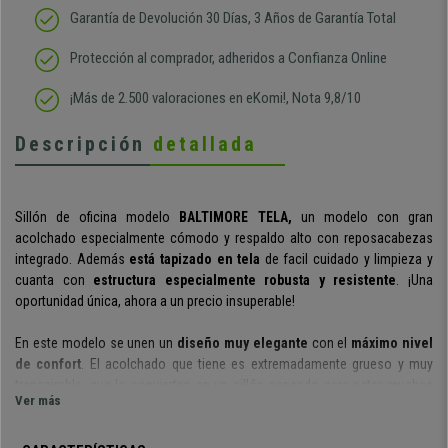
Garantía de Devolución 30 Días, 3 Años de Garantía Total
Protección al comprador, adheridos a Confianza Online
¡Más de 2.500 valoraciones en eKomi!, Nota 9,8/10
Descripción
detallada
Sillón de oficina modelo
BALTIMORE TELA,
un modelo con gran
acolchado especialmente cómodo y respaldo alto con reposacabezas
integrado. Además
está tapizado en tela
de facil cuidado y limpieza y
cuanta con
estructura especialmente robusta y resistente
. ¡Una
oportunidad única, ahora a un precio insuperable!
En este modelo se unen un
diseño muy elegante
con el
máximo nivel
de confort
. El acolchado que tiene es extremadamente grueso y muy
transpirable, que lo convierten en un sillón pensado para estar muchas
Ver más
horas en él y sentirte muy agusto.