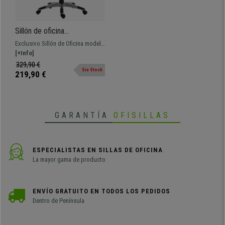
Sillón de oficina
BALTIMORE, Gran
Exclusivo Sillón de Oficina modelo
Acolchado, muy resistente,
BALTIMORE, un Sillon ejecutivo
[+Info]
tapizado en piel color rojo
con gran acolchado especialmente
329,90 €
Sin Stock
cómodo y respaldo alto con
219,90 €
reposacabezas integrado. Además
está tapizado en piel de facil
cuidado y limpieza
GARANTÍA
OFISILLAS
ESPECIALISTAS EN SILLAS DE OFICINA
La mayor gama de producto
ENVÍO GRATUITO EN TODOS LOS PEDIDOS
Dentro de Península