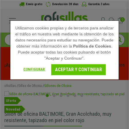
Envío gratis
Devolución 30 días
Garantía 3 años
0
Utilizamos cookies propias y de terceros para analizar
el tráfico en nuestra web mediante la obtención de los
datos necesarios para estudiar su navegación. Puede
obtener más información en la
Política de Cookies
.
Puede aceptar todas las cookies pulsando el botón
"Aceptar y Continuar".
¡Aprovecha las Rebajas de Verano en Ofisillas! Descuentos 
ACEPTAR Y CONTINUAR
CONFIGURAR
Exclusivos por Tiempo Limitado - 
Ver Promo
 -
ofisillas
Sillas de Oficina
Sillones de Oficina
Oferta
Novedad
Sillón de oficina BALTIMORE, Gran Acolchado, muy
resistente, tapizado en piel color rojo