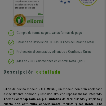
Muy buena atención y
Muy buena atención de
Si estoy contento
Excele
excelente servicio de
cara al asesoramiento
calida
atención al cliente
comercial y el envío ha
entreg
sido muy rápido
Repeti
duda
MORE...
Compra de forma segura, varias formas de pago
Garantía de Devolución 30 Días, 3 Años de Garantía Total
Protección al comprador, adheridos a Confianza Online
¡Más de 2.500 valoraciones en eKomi!, Nota 9,8/10
Descripción
detallada
Sillón de oficina modelo
BALTIMORE ,
un modelo con gran acolchado
especialmente cómodo y respaldo alto con reposacabezas integrado.
Además
está tapizado en piel sintética
de facil cuidado y limpieza y
cuanta con
estructura especialmente robusta y resistente
. ¡Una