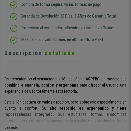
Compra de forma segura, varias formas de pago
Garantía de Devolución 30 Días, 3 Años de Garantía Total
Protección al comprador, adheridos a Confianza Online
¡Más de 2.500 valoraciones en eKomi!, Nota 9,8/10
Descripción
detallada
Os presentamos el sensacional sillón de oficina
ASPERG
, un modelo que
combina elegancia, confort y ergonomía
para ofrecer al usuario una
experiencia de uso totalmente satisfactoria.
Este sillón destaca en varios aspectos, pero sobresale especialmente en
cuanto a confort. Su
alto respaldo es ergonómico y tiene
reposacabezas integrado.
Sus estudiadas formas anatómicas
proporcionan una perfecta sujeción de la espalda y la zona lumbar. Suma
su
grueso y cómodo alcolchado
que termina por asegurar el confort
.
Ver más