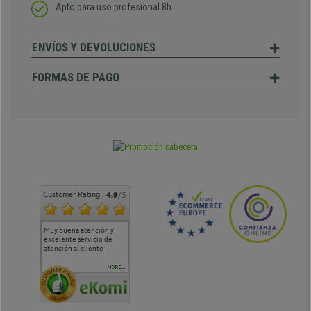
Apto para uso profesional 8h
ENVÍOS Y DEVOLUCIONES
FORMAS DE PAGO
Customer Rating
4.9
/5
Muy buena atención y
Muy buena atención de
Si estoy contento
Excele
excelente servicio de
cara al asesoramiento
calida
atención al cliente
comercial y el envío ha
entreg
sido muy rápido
Repeti
duda
MORE...