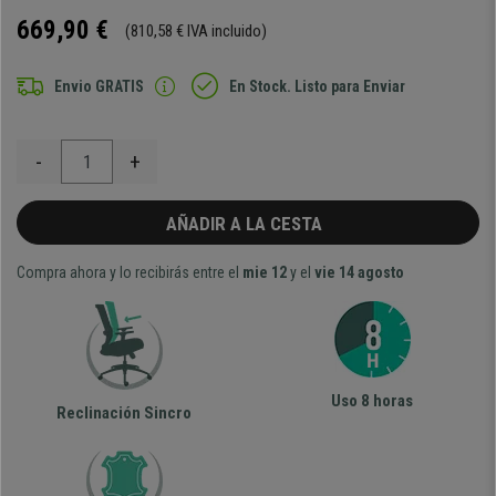
669,90 €
(810,58 € IVA incluido)
Envio GRATIS
En Stock. Listo para Enviar
-
+
AÑADIR A LA CESTA
Compra ahora y lo recibirás entre el
mie 12
y el
vie 14 agosto
Uso 8 horas
Reclinación Sincro