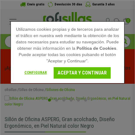
Envío gratis
Devolución 30 días
Garantía 3 años
0
Utilizamos cookies propias y de terceros para analizar
el tráfico en nuestra web mediante la obtención de los
datos necesarios para estudiar su navegación. Puede
obtener más información en la
Política de Cookies
.
Puede aceptar todas las cookies pulsando el botón
"Aceptar y Continuar".
¡Aprovecha las Rebajas de Verano en Ofisillas! Descuentos 
ACEPTAR Y CONTINUAR
CONFIGURAR
Exclusivos por Tiempo Limitado - 
Ver Promo
 -
ofisillas
Sillas de Oficina
Sillones de Oficina
Sillón de Oficina ASPERG, Gran acolchado, Diseño
Ergonómico, en Piel Natural color Negro