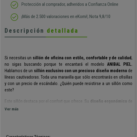
Protección al comprador, adheridos a Confianza Online
¡Más de 2.500 valoraciones en eKomi!, Nota 9,8/10
Descripción
detallada
Si necesitas un
sillón de oficina con estilo, confortable y de calidad
,
no sigas buscando porque te encantará el modelo
ANIBAL PIEL.
Hablamos de un
sillón exclusivo con un precioso diseño moderno
de
líneas cautivadoras. Toda una maravilla que sólo encontrarás en ofisillas
y con un precio de escándalo. ¿Quién puede resistirse a un sillón como
este?
Este sillón destaca por el confort que ofrece. Su
diseño ergonómico
de
suaves líneas y su
alto respaldo de 75 cm
favorece una correcta
Ver más
postura de la espalda y evitan la fatiga. Lo podrás utilizar durante horas
sin apenas darte cuenta.
Su estructura de asiento y respaldo cuenta con un
cómodo acolchado
,