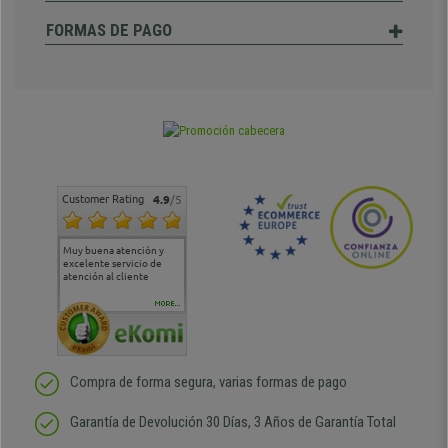
FORMAS DE PAGO
Customer Rating
4.9
/5
Muy buena atención y
Muy buena atención de
Si estoy contento
Excele
excelente servicio de
cara al asesoramiento
calida
atención al cliente
comercial y el envío ha
entreg
sido muy rápido
Repeti
duda
MORE...
Compra de forma segura, varias formas de pago
Garantía de Devolución 30 Días, 3 Años de Garantía Total