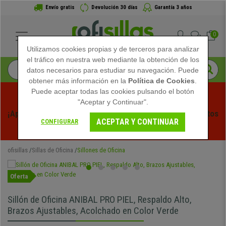
Envío gratis
Devolución 30 días
Garantía 3 años
0
Utilizamos cookies propias y de terceros para analizar
el tráfico en nuestra web mediante la obtención de los
datos necesarios para estudiar su navegación. Puede
obtener más información en la
Política de Cookies
.
Puede aceptar todas las cookies pulsando el botón
"Aceptar y Continuar".
¡Aprovecha las Rebajas de Verano en Ofisillas! Descuentos 
ACEPTAR Y CONTINUAR
CONFIGURAR
Exclusivos por Tiempo Limitado - 
Ver Promo
 -
ofisillas
Sillas de Oficina
Sillones de Oficina
Oferta
Sillón de Oficina ANIBAL PRO PIEL, Respaldo Alto,
Brazos Ajustables, Acolchado en Color Verde