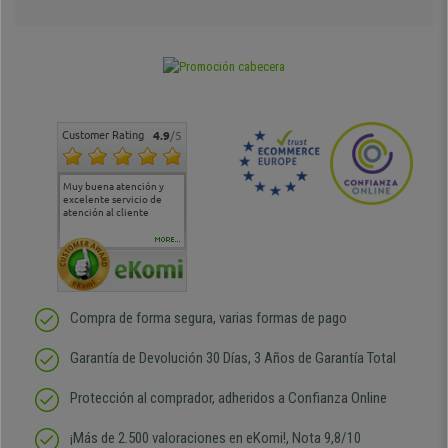
Customer Rating
4.9
/5
Muy buena atención y
Muy buena atención de
Si estoy contento
Excele
excelente servicio de
cara al asesoramiento
calida
atención al cliente
comercial y el envío ha
entreg
sido muy rápido
Repeti
duda
MORE...
Compra de forma segura, varias formas de pago
Garantía de Devolución 30 Días, 3 Años de Garantía Total
Protección al comprador, adheridos a Confianza Online
¡Más de 2.500 valoraciones en eKomi!, Nota 9,8/10