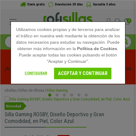
Envío gratis
Devolución 30 días
Garantía 3 años
0
Utilizamos cookies propias y de terceros para analizar
el tráfico en nuestra web mediante la obtención de los
datos necesarios para estudiar su navegación. Puede
obtener más información en la
Política de Cookies
.
Puede aceptar todas las cookies pulsando el botón
"Aceptar y Continuar".
¡Aprovecha las Rebajas de Verano en Ofisillas! Descuentos 
ACEPTAR Y CONTINUAR
CONFIGURAR
Exclusivos por Tiempo Limitado - 
Ver Promo
 -
ofisillas
Sillas de Oficina
Sillas Gaming
Novedad
Silla Gaming ROSBY, Diseño Deportivo y Gran
Comodidad, en Piel, Color Azul