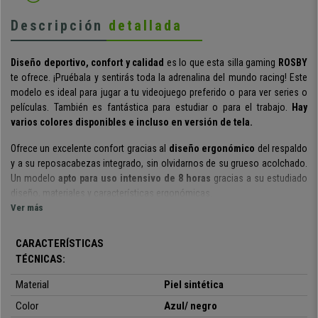
Descripción
detallada
Diseño deportivo, confort y calidad
es lo que esta silla gaming
ROSBY
te ofrece. ¡Pruébala y sentirás toda la adrenalina del mundo racing! Este
modelo es ideal para jugar a tu videojuego preferido o para ver series o
películas. También es fantástica para estudiar o para el trabajo.
Hay
varios colores disponibles e incluso en versión de tela.
Ofrece un excelente confort gracias al
diseño ergonómico
del respaldo
y a su reposacabezas integrado, sin olvidarnos de su grueso acolchado.
Un modelo
apto para uso intensivo de 8 horas
gracias a su estudiado
diseño, materiales y características ergonómicas.
Ver más
El respaldo es abatible y se puede fijar en varias posiciones.
Una
característica muy especial y que sólo está presente en las sillas más
CARACTERÍSTICAS
completas. Por si fuera poco, también tiene un
mecanismo basculante
TÉCNICAS:
de reclinación.
Material
Piel sintética
Cada detalle hace que sea una
silla única y exclusiva.
Los materiales de
calidad escogidos garantizan una larga durabilidad. Está tapizada en
Color
Azul/ negro
piel