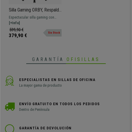
Silla Gaming ORBY, Respaldo
Reclinable, Incluye Cojines,
Espectacular silla gaming con
En Piel Negro y Gris
respaldo reclinable. Diseño
[+Info]
ergonómico, incluye cojines
599,90 €
Sin Stock
lumbar y cervical, disponible en
379,90 €
varios colores
GARANTÍA
OFISILLAS
ESPECIALISTAS EN SILLAS DE OFICINA
La mayor gama de producto
ENVÍO GRATUITO EN TODOS LOS PEDIDOS
Dentro de Península
GARANTÍA DE DEVOLUCIÓN