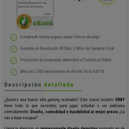
excelente servicio de
cara al asesoramiento
calida
atención al cliente
comercial y el envío ha
entreg
sido muy rápido
Repeti
duda
MORE...
Compra de forma segura, varias formas de pago
Garantía de Devolución 30 Días, 3 Años de Garantía Total
Protección al comprador, adheridos a Confianza Online
¡Más de 2.500 valoraciones en eKomi!, Nota 9,8/10
Descripción
detallada
¿Quieres una buena silla gaming reclinable? Este nuevo modelo
ORBY
tiene todo lo que necesitas para jugar, estudiar o ver películas
cómodamente.
Diseño, comodidad y durabilidad al mejor precio
¿La
vas a dejar escapar?
Llama la atención
su
impresionante diseño deportivo
inspirado en de