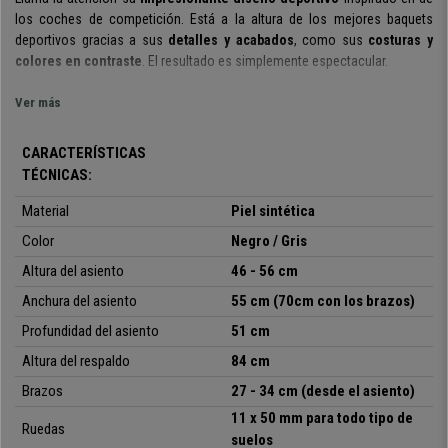
los coches de competición. Está a la altura de los mejores
baquets
deportivos gracias a sus
detalles y acabados
, como sus
costuras y
colores en contraste
. El resultado es simplemente espectacular.
También
sobresale
por
ser extremadamente cómoda
y eso se debe
Ver más
gracias a
su
respaldo y asiento con formas ergonómicas
. Cabe
destacar también el
grueso acolchado
con relleno de calidad, algo muy
CARACTERÍSTICAS
importante en este tipo de sillas enfocadas a un uso prolongado.
TÉCNICAS:
El respaldo tiene 12 posiciones
y un ángulo de inclinación de hasta
135
Material
Piel sintética
grados
. Algo realmente interesante y que sólo te ofrecen las sillas
gaming de nivel superior. Este respaldo es especialmente alto (84 cm) y
Color
Negro / Gris
tiene
además
reposacabezas integrado
.
Gracias a
todos sus ajustes y
Altura del asiento
46 - 56 cm
características, esta silla
es apta para
uso intensivo de 8 horas diarias
.
Anchura del asiento
55 cm (70cm con los brazos)
El
cojín lumbar y cervical
es otro de los elementos clave de este
Profundidad del asiento
51 cm
modelo. Sirven para aumentar aún más la comodidad en la parte baja de
Altura del respaldo
84 cm
la espalda y cuello. Se pueden quitar y poner, además de ajustarlos en
altura para dejarlos a tu medida.
Brazos
27 - 34 cm (desde el asiento)
11 x 50 mm para todo tipo de
Los
reposabrazos son regulables en altura
, con suaves almohadillas
Ruedas
suelos
de goma. De serie, la silla trae
ruedas aptas para todo tipo de suelos
,