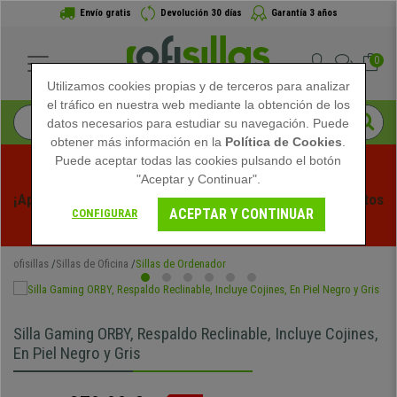
Envío gratis
Devolución 30 días
Garantía 3 años
0
Utilizamos cookies propias y de terceros para analizar
el tráfico en nuestra web mediante la obtención de los
datos necesarios para estudiar su navegación. Puede
obtener más información en la
Política de Cookies
.
Puede aceptar todas las cookies pulsando el botón
"Aceptar y Continuar".
¡Aprovecha las Rebajas de Verano en Ofisillas! Descuentos 
ACEPTAR Y CONTINUAR
CONFIGURAR
Exclusivos por Tiempo Limitado - 
Ver Promo
 -
ofisillas
Sillas de Oficina
Sillas de Ordenador
Silla Gaming ORBY, Respaldo Reclinable, Incluye Cojines,
En Piel Negro y Gris