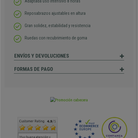
Adaptada uso intensivo 8 horas
Reposabrazos ajustables en altura
Gran solidez, estabilidad y resistencia
Ruedas con recubrimiento de goma
ENVÍOS Y DEVOLUCIONES
FORMAS DE PAGO
Customer Rating
4.9
/5
Muy buena atención y
Muy buena atención de
Si estoy contento
Excele