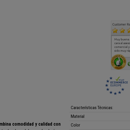
Customer Ra
Estoy muy contento.
...
Muy buena atención y
Muy buena a
Todo muy bien
excelente servicio de
cara al ases
atención al cliente
comercial y e
sido muy ráp
Características Técnicas:
Material
mbina comodidad y calidad con
Color