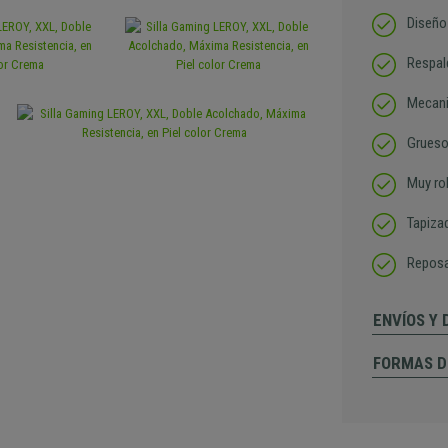
Diseño
Respal
Mecani
Grueso
Muy ro
Tapiza
Reposa
ENVÍOS Y
FORMAS D