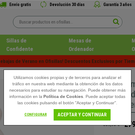
Envío gratis
Devolución 30 días
Garantía 3 años
Sillas de
Mesas de
M
Confidente
Ordenador
O
ebajas de Verano en Ofisillas! Descuentos Exclusivos por Tiem
Utilizamos cookies propias y de terceros para analizar el
Silla Ga
tráfico en nuestra web mediante la obtención de los datos
necesarios para estudiar su navegación. Puede obtener más
Acolchad
información en la
Política de Cookies
. Puede aceptar todas
color Cr
las cookies pulsando el botón "Aceptar y Continuar".
ACEPTAR Y CONTINUAR
CONFIGURAR
279
389,90 €