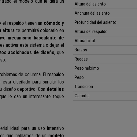
ontrado el modelo que le dará un
Altura del asiento
Anchura del asiento
Profundidad del asiento
 y el respaldo tienen un
cómodo
y
n altura
te permitirá colocarlo en
Altura del respaldo
sivo
mecanismo basculante de
Altura total
es activar este sistema o dejar el
Brazos
azos
acolchado
s de diseño
, que
Ruedas
so.
Peso máximo
problemas de columna. El respaldo
Peso
do
está diseñado para simular los
Condición
u diseño deportivo. Con
detalles
Garantía
 que le dan un interesante toque
erial ideal para un uso intensivo
mbién que hablamos de un
modelo