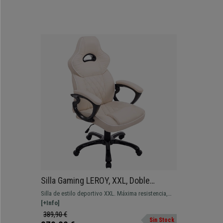
Silla Gaming LEROY, XXL, Doble
Acolchado, Máxima Resistencia, en
Silla de estilo deportivo XXL. Máxima resistencia,
Piel color Crema
con doble acolchado y disponible en varios colores.
[+Info]
389,90 €
Sin Stock