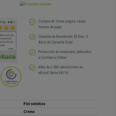
Compra de forma segura, varias
ting
4.9
/5
formas de pago
tención de
Si estoy contento
Excelente relacion
Todo fenomenal , la
Muy con
Garantía de Devolución 30 Días, 3
oramiento
calidad precio Plazo de
atención al cliente de 10,
la entre
Años de Garantía Total
l envío ha
entrega correcto.
sin duda volvería a
product
ido
Repetiría la compra sin
comprar
duda
MORE...
Protección al comprador, adheridos
a Confianza Online
¡Más de 2.500 valoraciones en
eKomi!, Nota 9,8/10
Piel sintética
Crema