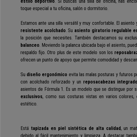
estilo deportivo
. Si buscas una silla de oficina, has enc
toque especial a tu oficina, salón o dormitorio.
Estamos ante una silla versátil y muy confortable. El asiento
resistente
acolchado
. Su
asiento giratorio regulable e
la posición que necesites.
También destacamos su exclu
balanceo
. Moviendo la palanca ubicada bajo el asiento, pued
respaldo fijo.
Otro plus de este modelo son los
reposabr
ofrecen un punto de apoyo que permite comodidad y descan
Su
diseño ergonómico
evita las malas posturas y futuros 
con acolchado reforzado y un
reposacabezas integra
asientos de Fórmula 1
.
Es un modelo que se distingue por s
exclusivos
, como sus costuras vistas en varios colores,
estético.
Está
tapizada en piel sintética de alta calidad
, un mat
debido al fácil mantenimiento y limpieza. A destacar ta