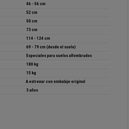
46 - 56 cm
52 cm
50
cm
73 cm
114 - 124 cm
69 - 79 cm
(desde el suelo)
Especiales para suelos alfombrados
180 kg
15 kg
A estrenar con embalaje original
3 años