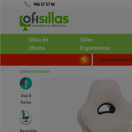
946 57 57 06
Sillas de
Sillas
Oficina
Ergonómicas
¡Aprovecha las R
ofisillas
Especiales
Uso 8
horas
Respaldo