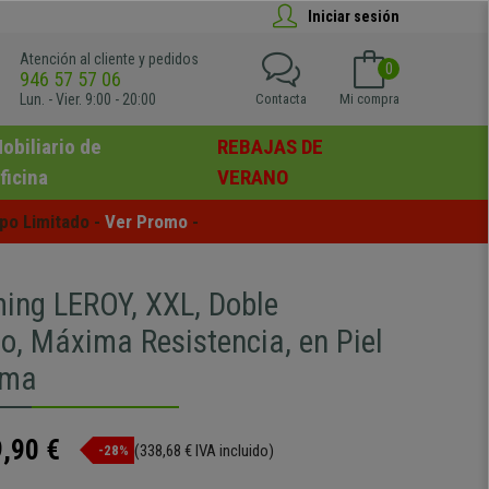
Iniciar sesión
Atención al cliente y pedidos
0
946 57 57 06
Lun. - Vier. 9:00 - 20:00
Contacta
Mi compra
obiliario de
REBAJAS DE
ficina
VERANO
po Limitado - 
Ver Promo
 -
ming LEROY, XXL, Doble
o, Máxima Resistencia, en Piel
ema
,90 €
(338,68 € IVA incluido)
-28%