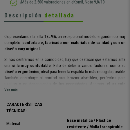
¡Más de 2.500 valoraciones en eKomi!, Nota 9,8/10
Descripción
detallada
Os
presentamos la silla
TELMA
, un excepcional modelo ergonómico muy
completo:
confortable, fabricado con materiales de calidad y con un
diseño muy original.
Si nos centramos en la comodidad, hay que destacar que estamos ante
una
silla muy confortable
. Esto de debe a varios factores, como su
diseño
ergonómico
, ideal para tener la espalda lo más recogida posible.
También contribuye al confort
sus
brazos abatibles
, perfectos para
usarlos o no dependiendo de tus necesidades. Además,
el asiento
cuenta con un gran acolchado
Ver más
, lo que aporta una comodidad
excepcional.
CARACTERÍSTICAS
Otro aspecto a destacar es su
mecanismo sincronizado de balanceo
TÉCNICAS:
con posibilidad de bloqueo en 3 posiciones. Podrás accionarlo con el
botón giratorio en la palanca de ajuste de altura de manera muy sencilla
.
Base metálica / Plástico
Material
Este mecanismo es muy útil si tienes que pasar en la silla largos
resistente / Malla transpirable