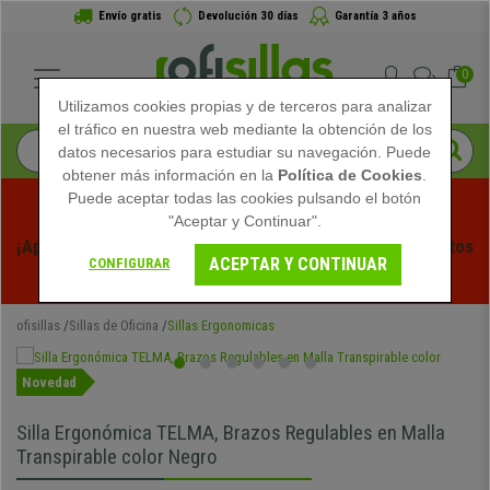
Envío gratis
Devolución 30 días
Garantía 3 años
0
Utilizamos cookies propias y de terceros para analizar
el tráfico en nuestra web mediante la obtención de los
datos necesarios para estudiar su navegación. Puede
obtener más información en la
Política de Cookies
.
Puede aceptar todas las cookies pulsando el botón
"Aceptar y Continuar".
¡Aprovecha las Rebajas de Verano en Ofisillas! Descuentos 
ACEPTAR Y CONTINUAR
CONFIGURAR
Exclusivos por Tiempo Limitado - 
Ver Promo
 -
ofisillas
Sillas de Oficina
Sillas Ergonomicas
Novedad
Silla Ergonómica TELMA, Brazos Regulables en Malla
Transpirable color Negro