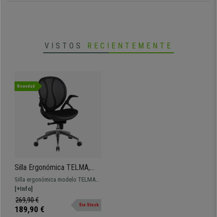
VISTOS
RECIENTEMENTE
Novedad
Silla Ergonómica TELMA,
Brazos Regulables en Malla
Silla ergonómica modelo TELMA
Transpirable color Negro
con reposabrazos regulables y
[+Info]
tapizada en malla transpirable
269,90 €
Sin Stock
disponible en varios colores.
189,90 €