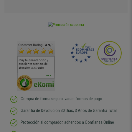
Customer Rating
4.9
/5
Muy buena atención y
Muy buena atención de
Si estoy contento
Excele
excelente servicio de
cara al asesoramiento
calida
atención al cliente
comercial y el envío ha
entreg
sido muy rápido
Repeti
duda
MORE...
Compra de forma segura, varias formas de pago
Garantía de Devolución 30 Días, 3 Años de Garantía Total
Protección al comprador, adheridos a Confianza Online