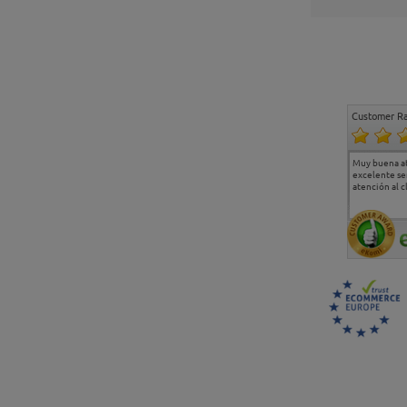
Customer Ra
Estoy muy contento.
...
Muy buena a
Todo muy bien
excelente se
atención al c