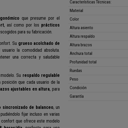
Características Técnicas:
Material
rgonómico
que presume por el
Color
rt
, así como por los
prácticos
Altura asiento
scogidos para su fabricación.
Altura respaldo
onfort.
Su
grueso acolchado
de
Altura brazos
 usuario la comodidad absoluta.
Anchura total
tener una correcta y saludable
Profunidad total
Ruedas
e modelo. Su
respaldo regulable
Peso
a posición que cada usuario de la
Condición
azos ajustables en altura
, para
Garantía
 sincronizado de balanceo
, un
 pudiéndolo fijar incluso en varias
l confort que ofrece este modelo
8 horas/día
, perfecta para uso