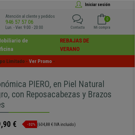
Iniciar sesión
Atención al cliente y pedidos
0
946 57 57 06
Lun. - Vier. 9:00 - 20:00
Contacta
Mi compra
obiliario de
REBAJAS DE
ficina
VERANO
po Limitado - 
Ver Promo
 -
onómica PIERO, en Piel Natural
gro, con Reposacabezas y Brazos
es
,90 €
(604,88 € IVA incluido)
-32%