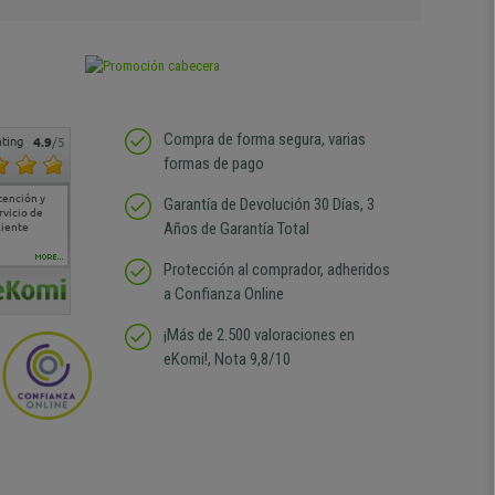
Compra de forma segura, varias
ting
4.9
/5
formas de pago
tención y
Muy buena atención de
Si estoy contento
Excelente relacion
Todo fe
Garantía de Devolución 30 Días, 3
rvicio de
cara al asesoramiento
calidad precio Plazo de
atención
Años de Garantía Total
liente
comercial y el envío ha
entrega correcto.
sin duda
sido muy rápido
Repetiría la compra sin
compra
duda
MORE...
Protección al comprador, adheridos
a Confianza Online
¡Más de 2.500 valoraciones en
eKomi!, Nota 9,8/10