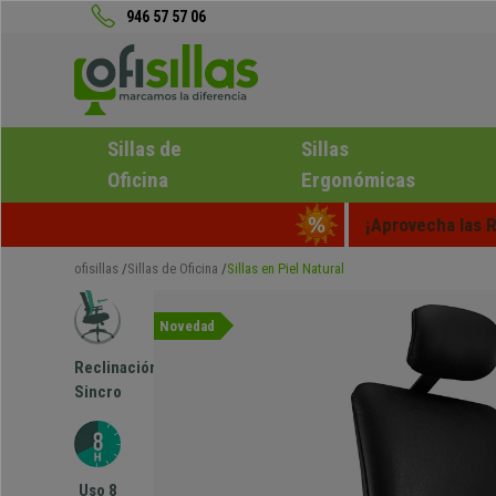
946 57 57 06
Sillas de
Sillas
Oficina
Ergonómicas
¡Aprovecha las R
ofisillas
Sillas de Oficina
Sillas en Piel Natural
Novedad
Reclinación
Sincro
Uso 8