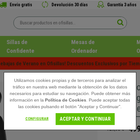
Envío gratis
Devolución 30 días
Garantía 3 años
Sillas de
Mesas de
M
Confidente
Ordenador
O
ebajas de Verano en Ofisillas! Descuentos Exclusivos por Tiem
Utilizamos cookies propias y de terceros para analizar el
Silla Erg
tráfico en nuestra web mediante la obtención de los datos
necesarios para estudiar su navegación. Puede obtener más
color Ne
información en la
Política de Cookies
. Puede aceptar todas
Ajustabl
las cookies pulsando el botón "Aceptar y Continuar".
ACEPTAR Y CONTINUAR
CONFIGURAR
499
729,90 €