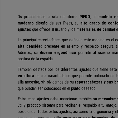
Os presentamos la silla de oficina
PIERO
, un
modelo e
moderno diseño
de sus líneas, su
alto grado de confo
ajustes
que ofrece al usuario y los
materiales de calidad
e
La principal carecterística que define a este modelo es el c
alta densidad
presente en asiento y respaldo asegura al
Además, su
diseño ergonómico
permite al usuario man
postura de la espalda.
También destaca por los diferentes ajustes que tiene est
en altura
es una característica que permite colocarlo en l
silla necesite, sin olvidarnos de
su
reposacabezas y sus br
que puedan ser colocados en el punto deseado
.
Entre esos ajustes cabe mencionar también su
mecanismo
útil y práctico sistema para reclinar el respaldo a tu antojo,
posiciones. Todos estos ajustes, así como la ergonomía y e
hacen que sea una
silla apta para uso intensivo de 