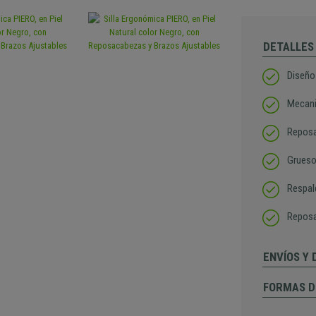
DETALLES
Diseño
Mecani
Reposa
Grueso
Respal
Reposa
ENVÍOS Y
FORMAS D