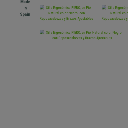
Made
in
Spain