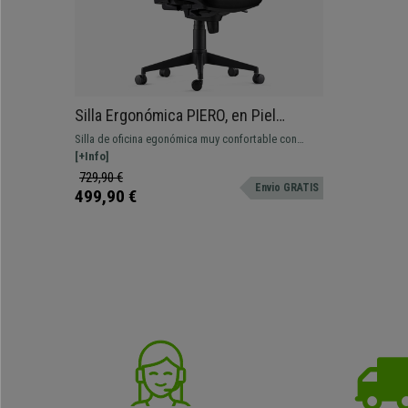
Silla Ergonómica PIERO, en Piel
Natural color Negro, con
Silla de oficina egonómica muy confortable con
Reposacabezas y Brazos Ajustables
grueso acolchado, brazos ajustables. Máximo
[+Info]
confort, apta para uso intensivo.
729,90 €
Envio GRATIS
499,90 €