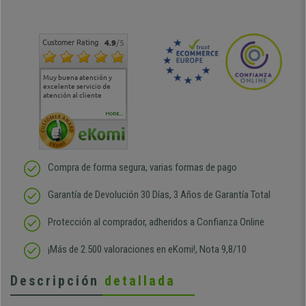
Customer Rating
4.9
/5
Muy buena atención y
Muy buena atención de
Si estoy contento
Excele
excelente servicio de
cara al asesoramiento
calida
atención al cliente
comercial y el envío ha
entreg
sido muy rápido
Repeti
duda
MORE...
Compra de forma segura, varias formas de pago
Garantía de Devolución 30 Días, 3 Años de Garantía Total
Protección al comprador, adheridos a Confianza Online
¡Más de 2.500 valoraciones en eKomi!, Nota 9,8/10
Descripción
detallada