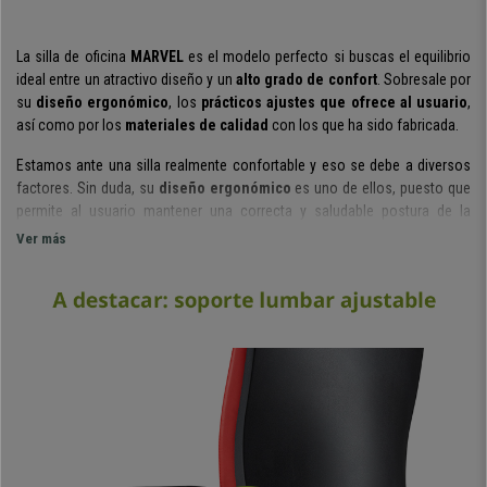
La silla de oficina
MARVEL
es el modelo perfecto si buscas el equilibrio
ideal entre un atractivo diseño y un
alto grado de confort
. Sobresale por
su
diseño ergonómico
, los
prácticos
ajustes que ofrece al usuario
,
así como por los
materiales de calidad
con los que ha sido fabricada.
Estamos ante una silla realmente confortable y eso se debe a diversos
factores. Sin duda, su
diseño ergonómico
es uno de ellos, puesto que
permite al usuario mantener una correcta y saludable postura de la
espalda. Por otro lado,
su
grueso acolchado de alta densidad en
Ver más
asiento y respaldo
aporta al usuario una alta dosis de confort.
Su
respaldo regulable en altura
es una característica que permite
colocarlo en la posición que cada usuario de la silla necesite. También
cuenta con
soporte lumbar ajustable en altura
, perfecto para poder
mantener una mejor y más cómoda postura en esta zona de la espalda.
No hay que olvidar sus
brazos ajustables en altura
, para colocarlos en
la posición deseada o su
amplio y acolchado reposacabezas,
para
lograr un mejor apoyo. Todos estos ajustes hacen que esté adaptada
para
uso intensivo profesional de 8 horas diarias.