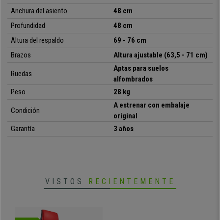
sensacional!
Anchura del asiento
48 cm
Profundidad
48 cm
• Respaldo y soporte lumbar ajustables
Altura del respaldo
69 - 76 cm
•
Gran ergonomía, uso profesional 8h
Brazos
Altura ajustable (63,5 - 71 cm)
• Mecanismo sincronizado con posiciones
Aptas para suelos
•
Reposabrazos ajustables en altura
Ruedas
alfombrados
• Piel sintética ignífuga y antibacterias
•
Amplio reposacabezas, confort extra
Peso
28 kg
• Certificado calidad: cumple test CATAS
A e
strenar con embalaje
Condición
original
Garantía
3 años
VISTOS
RECIENTEMENTE