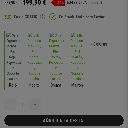
499,90 €
729,90 €
(604,88 € IVA incluido)
-32%
Envio GRATIS
En Stock. Listo para Enviar
+ Colores
Rojo
Negro
Crema
Marrón
-
+
AÑADIR A LA CESTA