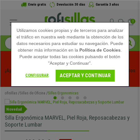
Envío gratis
Devolución 30 días
Garantía 3 años
0
Utilizamos cookies propias y de terceros para analizar
el tráfico en nuestra web mediante la obtención de los
datos necesarios para estudiar su navegación. Puede
obtener más información en la
Política de Cookies
.
Puede aceptar todas las cookies pulsando el botón
"Aceptar y Continuar".
¡Aprovecha las Rebajas de Verano en Ofisillas! Descuentos 
ACEPTAR Y CONTINUAR
CONFIGURAR
Exclusivos por Tiempo Limitado - 
Ver Promo
 -
ofisillas
Sillas de Oficina
Sillas Ergonomicas
Novedad
Silla Ergonómica MARVEL, Piel Roja, Reposacabezas y
Soporte Lumbar