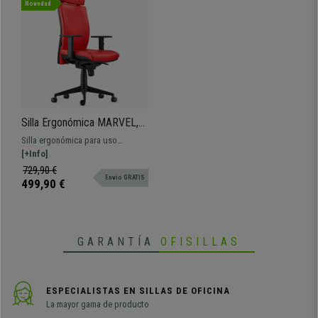
Novedad
Silla Ergonómica MARVEL,
Piel Roja, Reposacabezas y
Silla ergonómica para uso
Soporte Lumbar
profesional con respaldo
[+Info]
ajustable, soporte lumbar y
729,90 €
Envio GRATIS
brazos regulables en altura.
499,90 €
GARANTÍA
OFISILLAS
ESPECIALISTAS EN SILLAS DE OFICINA
La mayor gama de producto