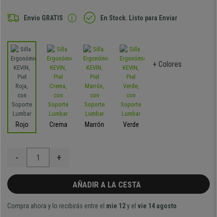
Envio GRATIS
En Stock. Listo para Enviar
+ Colores
Rojo
Crema
Marrón
Verde
-
+
AÑADIR A LA CESTA
Compra ahora y lo recibirás entre el
mie 12
y el
vie 14 agosto