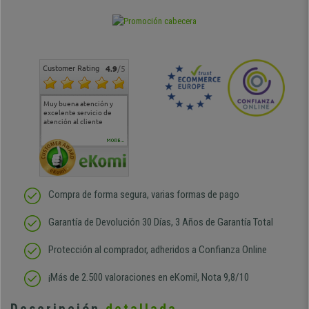
Customer Rating
4.9
/5
Muy buena atención y
Muy buena atención de
Si estoy contento
Excele
excelente servicio de
cara al asesoramiento
calida
atención al cliente
comercial y el envío ha
entreg
sido muy rápido
Repeti
duda
MORE...
Compra de forma segura, varias formas de pago
Garantía de Devolución 30 Días, 3 Años de Garantía Total
Protección al comprador, adheridos a Confianza Online
¡Más de 2.500 valoraciones en eKomi!, Nota 9,8/10