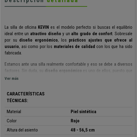
Descripción
detallada
La silla de oficina
KEVIN
es el modelo perfecto si buscas el equilibrio
ideal entre un
atractivo diseño
y un
alto grado de confort
. Sobresale
por su
diseño ergonómico
, los
prácticos
ajustes que ofrece al
usuario
, asi como por los
materiales de calidad
con los que ha sido
fabricada.
Estamos ante una silla realmente confortable y eso se debe a diversos
factores. Sin duda, su
diseño ergonómico
es uno de ellos, puesto que
permite al usuario mantener una correcta y saludable postura de la
Ver más
espalda. Por otro lado,
su
grueso acolchado en asiento y respaldo
de
alta densidad
aporta al usuario una alta dosis de confort.
CARACTERÍSTICAS
TÉCNICAS:
También destaca por los diferentes ajustes que tiene este modelo. Su
respaldo regulable en altura
es una característica que permite
Material
Piel sintética
colocarlo en la posición que cada usuario de la silla necesite. También
cuenta con
Color
soporte lumbar ajustable en altura
Rojo
, perfecto para poder
mantener una mejor y más cómoda postura en esta zona de la espalda.
Altura del asiento
48 - 56,5 cm
No hay que olvidar sus
sus
brazos ajustables en altura
para colocarlos