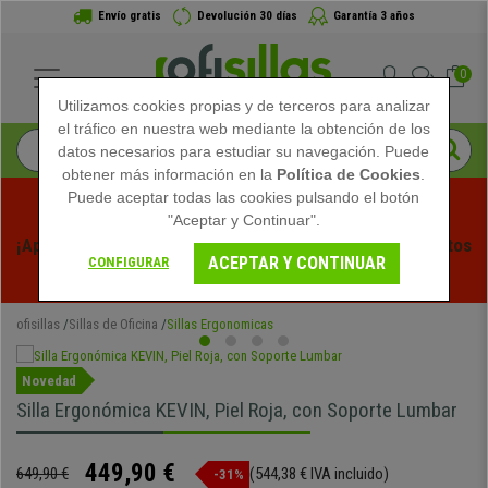
Envío gratis
Devolución 30 días
Garantía 3 años
0
Utilizamos cookies propias y de terceros para analizar
el tráfico en nuestra web mediante la obtención de los
datos necesarios para estudiar su navegación. Puede
obtener más información en la
Política de Cookies
.
Puede aceptar todas las cookies pulsando el botón
"Aceptar y Continuar".
¡Aprovecha las Rebajas de Verano en Ofisillas! Descuentos 
ACEPTAR Y CONTINUAR
CONFIGURAR
Exclusivos por Tiempo Limitado - 
Ver Promo
 -
ofisillas
Sillas de Oficina
Sillas Ergonomicas
Novedad
Silla Ergonómica KEVIN, Piel Roja, con Soporte Lumbar
449,90 €
649,90 €
(544,38 € IVA incluido)
-31%