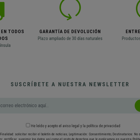
 EN TODOS
GARANTÍA DE DEVOLUCIÓN
ENTR
DOS
Plazo ampliado de 30 días naturales
Productos
ínsula
SUSCRÍBETE A NUESTRA NEWSLETTER
He leído y acepto el
aviso legal
y
la política de privacidad
Finalidad: solicitar recibir el boletín de noticias; Legitimación: Consentimiento; Destinatarios: No
r, rectificar, suprimir los datos así como el resto de derechos que le explicamos en nuestra Políti