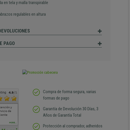
a en tela y malla transpirable
brazos regulables en altura
 DEVOLUCIONES
E PAGO
Compra de forma segura, varias
ting
4.9
/5
formas de pago
tención y
Muy buena atención de
Si estoy contento
Excelente relacion
Todo fe
Garantía de Devolución 30 Días, 3
rvicio de
cara al asesoramiento
calidad precio Plazo de
atención
Años de Garantía Total
liente
comercial y el envío ha
entrega correcto.
sin duda
sido muy rápido
Repetiría la compra sin
compra
duda
MORE...
Protección al comprador, adheridos