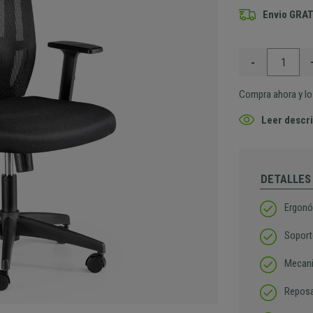
Envio GRAT
-
Compra ahora y lo 
Leer descri
DETALLES
Ergonó
Soport
Mecani
Reposa