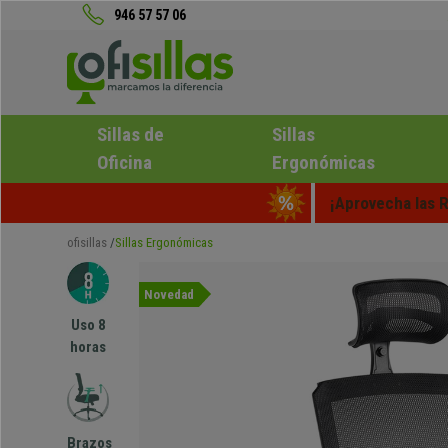
946 57 57 06
Sillas de
Sillas
Oficina
Ergonómicas
¡Aprovecha las R
ofisillas
Sillas Ergonómicas
Novedad
Uso 8
horas
Brazos