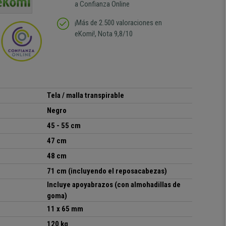
a Confianza Online
¡Más de 2.500 valoraciones en
eKomi!, Nota 9,8/10
Tela / malla transpirable
Negro
45 - 55 cm
47 cm
48 cm
71 cm (incluyendo el reposacabezas)
Incluye apoyabrazos (con almohadillas de
goma)
11 x 65 mm
120 kg