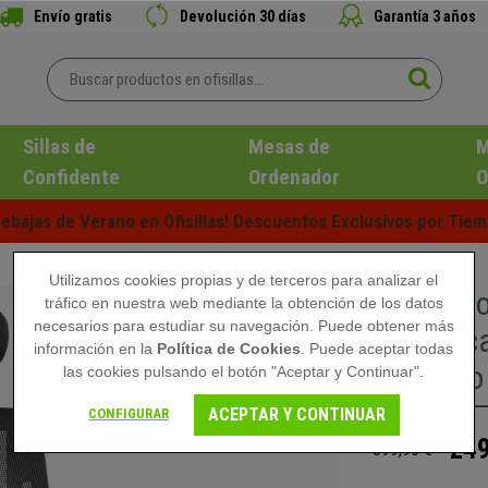
Envío gratis
Devolución 30 días
Garantía 3 años
Sillas de
Mesas de
M
Confidente
Ordenador
O
ebajas de Verano en Ofisillas! Descuentos Exclusivos por Tiem
Utilizamos cookies propias y de terceros para analizar el
Silla Er
tráfico en nuestra web mediante la obtención de los datos
necesarios para estudiar su navegación. Puede obtener más
Reposaca
información en la
Política de Cookies
. Puede aceptar todas
en Negro
las cookies pulsando el botón "Aceptar y Continuar".
ACEPTAR Y CONTINUAR
CONFIGURAR
249
399,90 €