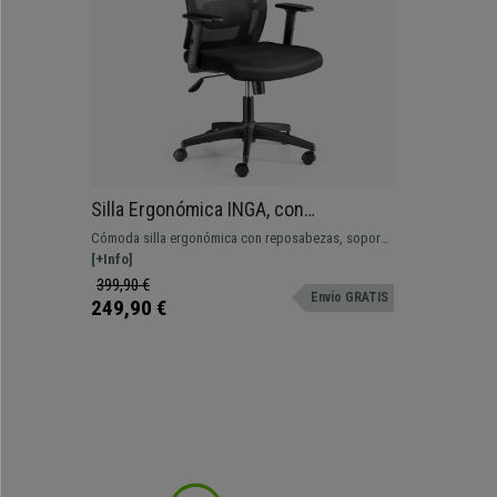
Silla Ergonómica INGA, con
Reposacabezas, Soporte Lumbar, Uso
Cómoda silla ergonómica con reposabezas, soporte
8h, en Negro
lumbar y reposabrazos regulables. Apta para uso
[+Info]
profesional.
399,90 €
Envio GRATIS
249,90 €