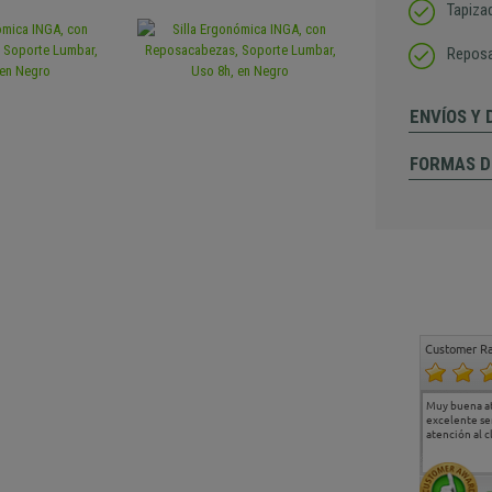
Tapizad
Reposa
ENVÍOS Y
FORMAS D
Customer Ra
Estoy muy contento.
...
Muy buena a
Todo muy bien
excelente se
atención al c