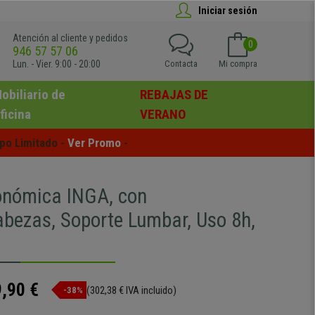
Iniciar sesión
Atención al cliente y pedidos
0
946 57 57 06
Lun. - Vier. 9:00 - 20:00
Contacta
Mi compra
obiliario de
REBAJAS DE
ficina
VERANO
po Limitado - 
Ver Promo
 -
gonómica INGA, con
bezas, Soporte Lumbar, Uso 8h,
,90 €
(302,38 € IVA incluido)
-38%