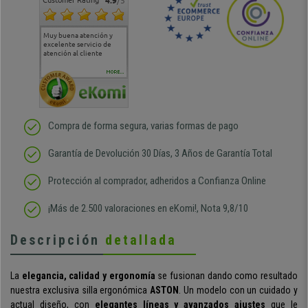
Customer Rating
4.9
/5
Muy buena atención y
Muy buena atención de
Si estoy contento
Excele
excelente servicio de
cara al asesoramiento
calida
atención al cliente
comercial y el envío ha
entreg
sido muy rápido
Repeti
duda
MORE...
Compra de forma segura, varias formas de pago
Garantía de Devolución 30 Días, 3 Años de Garantía Total
Protección al comprador, adheridos a Confianza Online
¡Más de 2.500 valoraciones en eKomi!, Nota 9,8/10
Descripción
detallada
La
elegancia, calidad y ergonomía
se fusionan dando como resultado
nuestra exclusiva silla ergonómica
ASTON
. Un modelo con un cuidado y
actual diseño, con
elegantes líneas y avanzados ajustes
que le