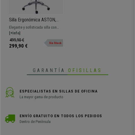
Silla Ergonómica ASTON,
Soporte Lumbar 3D, Asiento
Elegante y sofisticada silla con
Inyectado Deslizante, Uso
asiento ajustable en profundidad.
[+Info]
Profesional 8H, Negro
Ajustable, con materiales premium
499,90 €
Sin Stock
y diseñada para un uso intensivo
299,90 €
exigente ¡Acierto asegurado!
GARANTÍA
OFISILLAS
ESPECIALISTAS EN SILLAS DE OFICINA
La mayor gama de producto
ENVÍO GRATUITO EN TODOS LOS PEDIDOS
Dentro de Península