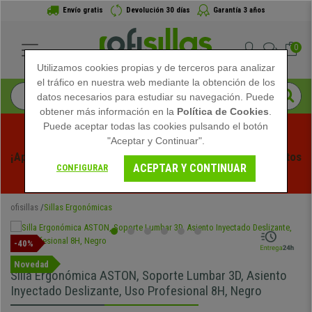
Envío gratis
Devolución 30 días
Garantía 3 años
0
Utilizamos cookies propias y de terceros para analizar
el tráfico en nuestra web mediante la obtención de los
datos necesarios para estudiar su navegación. Puede
obtener más información en la
Política de Cookies
.
Puede aceptar todas las cookies pulsando el botón
"Aceptar y Continuar".
¡Aprovecha las Rebajas de Verano en Ofisillas! Descuentos 
ACEPTAR Y CONTINUAR
CONFIGURAR
Exclusivos por Tiempo Limitado - 
Ver Promo
 -
ofisillas
Sillas Ergonómicas
-40%
Novedad
Silla Ergonómica ASTON, Soporte Lumbar 3D, Asiento
Inyectado Deslizante, Uso Profesional 8H, Negro