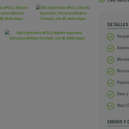
Leer descri
DETALLES
Respal
Asiento
Mecani
Brazos 
Reposa
Base y
Muy CÓ
ENVÍOS Y