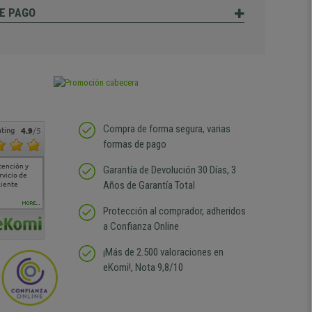
E PAGO
Compra de forma segura, varias
ting
4.9
/5
formas de pago
tención y
Muy buena atención de
Si estoy contento
Excelente relacion
Todo fe
Garantía de Devolución 30 Días, 3
rvicio de
cara al asesoramiento
calidad precio Plazo de
atención
Años de Garantía Total
liente
comercial y el envío ha
entrega correcto.
sin duda
sido muy rápido
Repetiría la compra sin
compra
duda
MORE...
Protección al comprador, adheridos
a Confianza Online
¡Más de 2.500 valoraciones en
eKomi!, Nota 9,8/10