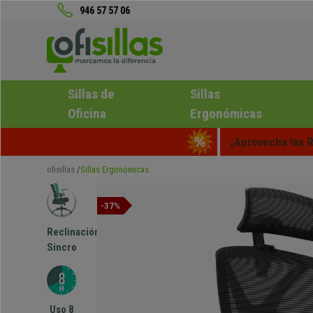
946 57 57 06
Sillas de
Sillas
Oficina
Ergonómicas
¡Aprovecha las R
ofisillas
Sillas Ergonómicas
-37%
Reclinación
Sincro
Uso 8