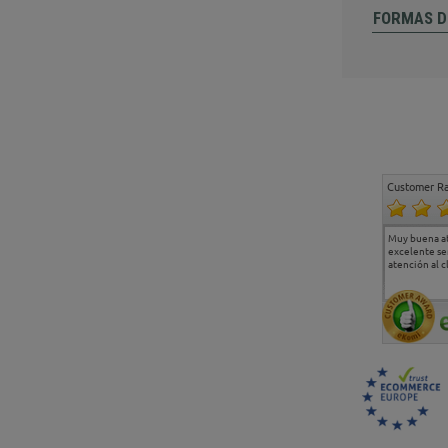
FORMAS D
Customer Ra
Estoy muy contento.
...
Muy buena a
Todo muy bien
excelente se
atención al c