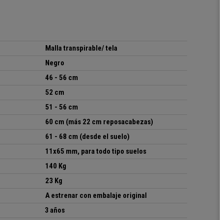
Malla transpirable/ tela
Negro
46 - 56 cm
52 cm
51 - 56 cm
60 cm (más 22 cm reposacabezas)
61 - 68 cm (desde el suelo)
11x65 mm, para todo tipo suelos
140 Kg
23 Kg
A estrenar con embalaje original
3 años