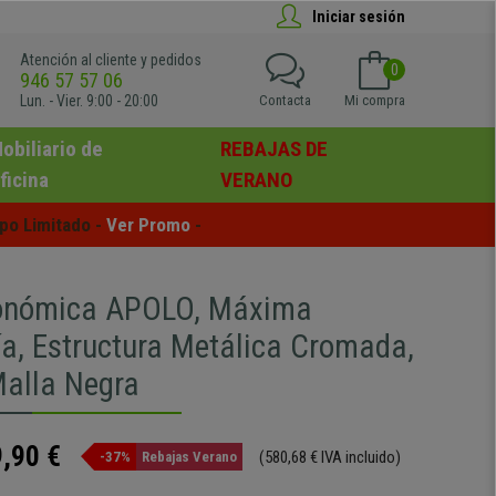
Iniciar sesión
Atención al cliente y pedidos
0
946 57 57 06
Lun. - Vier. 9:00 - 20:00
Contacta
Mi compra
obiliario de
REBAJAS DE
ficina
VERANO
po Limitado - 
Ver Promo
 -
gonómica APOLO, Máxima
a, Estructura Metálica Cromada,
Malla Negra
,90 €
(580,68 € IVA incluido)
-37%
Rebajas Verano