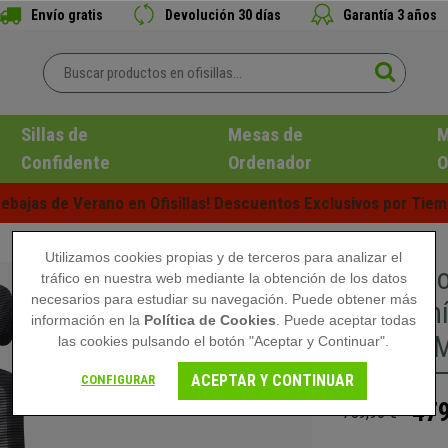
Envío gratis
Devolución 30 días
Garantía 3 años
Sillas de
Mesas de
M
Confidente
Ordenador
O
ebajas de Verano en Ofisillas! Descuentos Exclusivos por Tiem
Utilizamos cookies propias y de terceros para analizar el
Silla Er
tráfico en nuestra web mediante la obtención de los datos
necesarios para estudiar su navegación. Puede obtener más
ergonomí
información en la
Política de Cookies
. Puede aceptar todas
Uso 8h, 
las cookies pulsando el botón "Aceptar y Continuar".
ACEPTAR Y CONTINUAR
CONFIGURAR
479
759,90 €