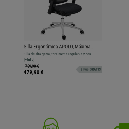
Silla Ergonómica APOLO, Máxima
ergonomía, Estructura Metálica
Silla de alta gama, totalmente regulable y con
Cromada, Uso 8h, Malla Negra
estructura cromada. Uno de nuestros buques
[+Info]
insignia ¡Solo en Ofisillas!
759,90 €
Envio GRATIS
479,90 €