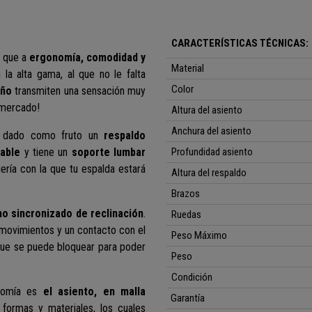
CARACTERÍSTICAS TÉCNICAS:
o que a
ergonomía, comodidad y
Material
a alta gama, al que no le falta
Color
eño
transmiten una sensación muy
 mercado!
Altura del asiento
Anchura del asiento
an dado como fruto un
respaldo
rable
y tiene un
soporte lumbar
Profundidad asiento
ería con la que tu espalda estará
Altura del respaldo
Brazos
 sincronizado de reclinación
.
Ruedas
movimientos y un contacto con el
Peso Máximo
que se puede bloquear para poder
Peso
Condición
nomía es
el asiento, en malla
Garantía
 formas y materiales, los cuales