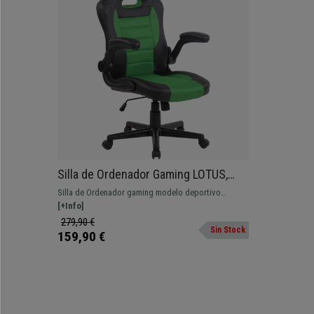
Silla de Ordenador Gaming LOTUS,
reposabrazos abatibles, en piel y
Silla de Ordenador gaming modelo deportivo
malla transpirable color verde
LOTUS, ¡Realmente preciosa!. Diseño exclusivo
[+Info]
Racer, todo un sillón de un coche de Carrerras.
279,90 €
Sin Stock
Bienvenidos a un Gran Precio de Fórmula 1.
159,90 €