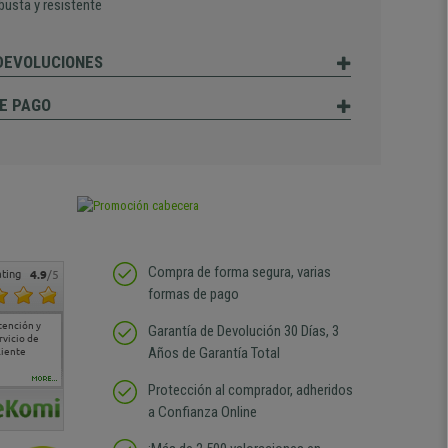
busta y resistente
 DEVOLUCIONES
E PAGO
Compra de forma segura, varias
ting
4.9
/5
formas de pago
tención y
Muy buena atención de
Si estoy contento
Excelente relacion
Todo fe
Garantía de Devolución 30 Días, 3
rvicio de
cara al asesoramiento
calidad precio Plazo de
atención
Años de Garantía Total
liente
comercial y el envío ha
entrega correcto.
sin duda
sido muy rápido
Repetiría la compra sin
compra
duda
MORE...
Protección al comprador, adheridos
a Confianza Online