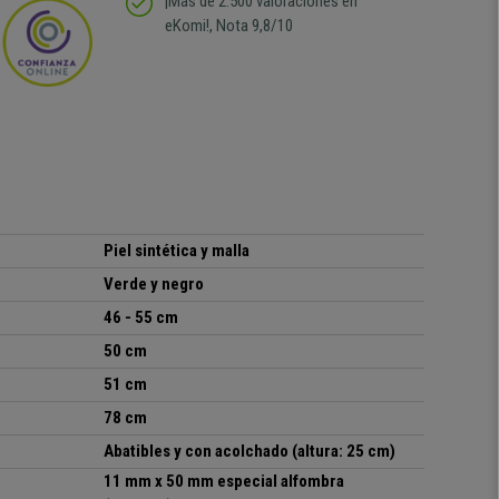
¡Más de 2.500 valoraciones en
eKomi!, Nota 9,8/10
Piel sintética y malla
Verde y negro
46 - 55 cm
50 cm
51 cm
78 cm
Abatibles y con acolchado (altura: 25 cm)
11 mm x 50 mm especial alfombra