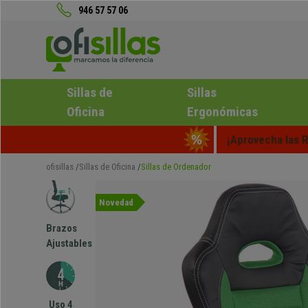
946 57 57 06
Sillas de
Sillas
Oficina
Ergonómicas
¡Aprovecha las R
ofisillas
Sillas de Oficina
Sillas de Ordenador
Novedad
Brazos
Ajustables
Uso 4