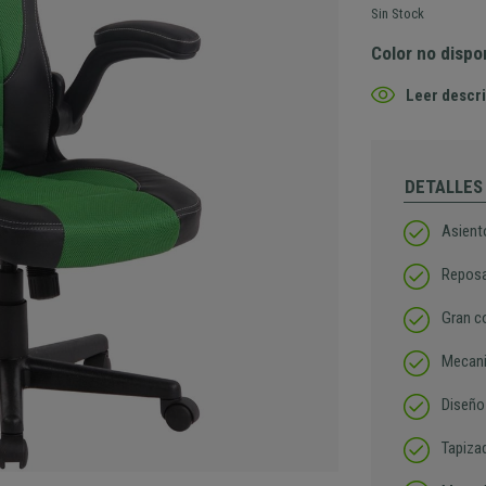
Sin Stock
Color no dispo
Leer descri
DETALLES
Asiento
Reposa
Gran c
Mecani
Diseño
Tapizad