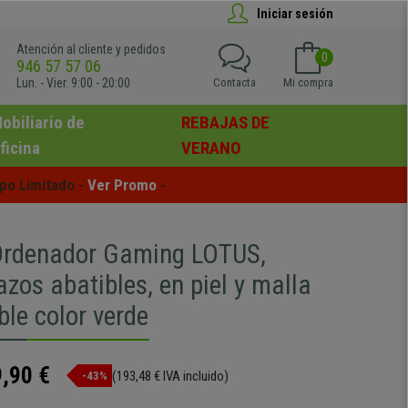
Iniciar sesión
Atención al cliente y pedidos
0
946 57 57 06
Lun. - Vier. 9:00 - 20:00
Contacta
Mi compra
obiliario de
REBAJAS DE
ficina
VERANO
po Limitado - 
Ver Promo
 -
 Ordenador Gaming LOTUS,
zos abatibles, en piel y malla
ble color verde
,90 €
(193,48 € IVA incluido)
-43%