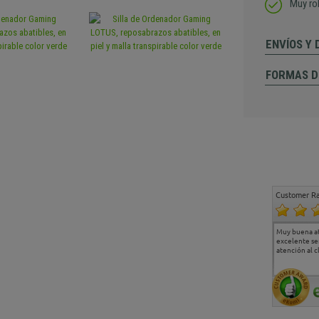
Muy ro
ENVÍOS Y
FORMAS D
Customer Ra
Estoy muy contento.
...
Muy buena a
Todo muy bien
excelente se
atención al c