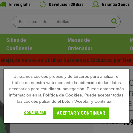
Envío gratis
Devolución 30 días
Garantía 3 años
Sillas de
Mesas de
M
Confidente
Ordenador
O
ebajas de Verano en Ofisillas! Descuentos Exclusivos por Tiem
Utilizamos cookies propias y de terceros para analizar el
Silla de
tráfico en nuestra web mediante la obtención de los datos
necesarios para estudiar su navegación. Puede obtener más
reposabra
información en la
Política de Cookies
. Puede aceptar todas
transpira
las cookies pulsando el botón "Aceptar y Continuar".
ACEPTAR Y CONTINUAR
CONFIGURAR
159
279,90 €