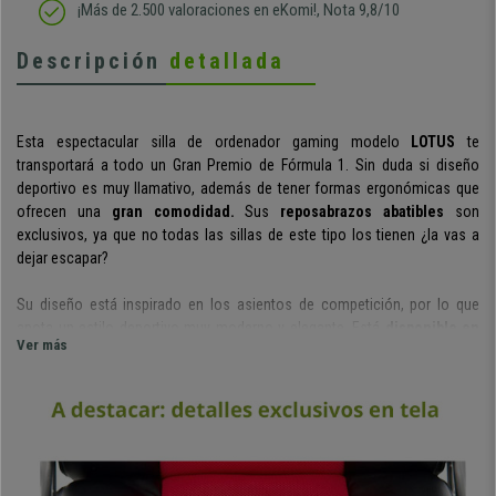
¡Más de 2.500 valoraciones en eKomi!, Nota 9,8/10
Descripción
detallada
Esta espectacular silla de ordenador gaming modelo
LOTUS
te
transportará a todo un Gran Premio de Fórmula 1. Sin duda si diseño
deportivo es muy llamativo, además de tener formas ergonómicas que
ofrecen una
gran comodidad.
Sus
reposabrazos abatibles
son
exclusivos, ya que no todas las sillas de este tipo los tienen ¿la vas a
dejar escapar?
Su diseño está inspirado en los asientos de competición, por lo que
apota un estilo deportivo muy moderno y elegante. Está
disponible en
Ver más
muchos colores
para que puedas elegir la que más te guste.
Tiene ajuste en altura mediante pistón de gas.
Es una característica
con la que podrás adaptar fácilmente la altura de la silla y para que quede
perfecta en tu mesa o delante de una TV. También
cuenta con
mecanismo basculante de reclinación
, algo realmente cómodo de
utilizar e ideal para tomarse un descanso. Este sistema se puede