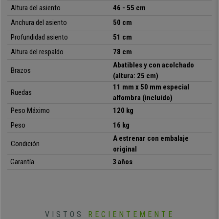
•
Prácticos reposabrazos abatibles
Altura del asiento
46 - 55 cm
• Gran comodidad con grueso acolchado
Anchura del asiento
50 cm
•
Fabricación de calidad, muy resistente
Profundidad asiento
51 cm
Altura del respaldo
78 cm
Abatibles y con acolchado
Brazos
(altura: 25 cm)
11 mm x 50 mm especial
Ruedas
alfombra (incluido)
Peso Máximo
120 kg
Peso
16 kg
A estrenar con embalaje
Condición
original
Garantía
3 años
VISTOS
RECIENTEMENTE