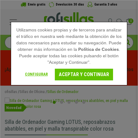
Envío gratis
Devolución 30 días
Garantía 3 años
0
Utilizamos cookies propias y de terceros para analizar
el tráfico en nuestra web mediante la obtención de los
datos necesarios para estudiar su navegación. Puede
obtener más información en la
Política de Cookies
.
Puede aceptar todas las cookies pulsando el botón
"Aceptar y Continuar".
¡Aprovecha las Rebajas de Verano en Ofisillas! Descuentos 
ACEPTAR Y CONTINUAR
CONFIGURAR
Exclusivos por Tiempo Limitado - 
Ver Promo
 -
ofisillas
Sillas de Oficina
Sillas de Ordenador
Novedad
Silla de Ordenador Gaming LOTUS, reposabrazos
abatibles, en piel y malla transpirable color rosa