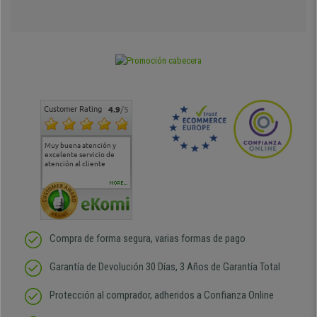
Customer Rating
4.9
/5
Muy buena atención y
Muy buena atención de
Si estoy contento
Excele
excelente servicio de
cara al asesoramiento
calida
atención al cliente
comercial y el envío ha
entreg
sido muy rápido
Repeti
duda
MORE...
Compra de forma segura, varias formas de pago
Garantía de Devolución 30 Días, 3 Años de Garantía Total
Protección al comprador, adheridos a Confianza Online