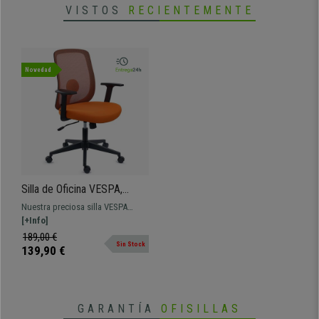
VISTOS
RECIENTEMENTE
Novedad
Silla de Oficina VESPA,
Soporte Lumbar, Brazos
Nuestra preciosa silla VESPA
Ajustables, Cómoda y
presenta un diseño de líneas
[+Info]
Bonita, En Tela y Malla
redondeadas, ofreciendo la
189,00 €
Naranja
Sin Stock
comodidad que su atractivo
139,90 €
diseño deja entrever. Con soporte
lumbar, mecanismo sincro y
brazos ajustables ¡envío gratis!
GARANTÍA
OFISILLAS