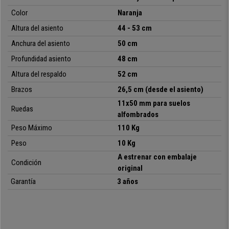
modelo. Solo disponible en ofisillas.es, con
envío gratis
y la garantía y
Color
Naranja
servicio más completos del mercado.
Altura del asiento
44 - 53 cm
Anchura del asiento
50 cm
• Respaldo en malla con soporte lumbar
Profundidad asiento
48 cm
•
Asiento con acolchado alta densidad (35kg/m3)
Altura del respaldo
52 cm
• Mecanismo sincronizado de reclinación
•
Tapizado en malla/ tela resistente y fácil limpieza
Brazos
26,5 cm (desde el asiento)
• Brazos ajustables en altura, con almohadillas
11x50 mm para suelos
Ruedas
•
Disponible para envío gratis en 24/48 horas
alfombrados
• Pistón gas clase 4: más resistente y duradero
Peso Máximo
110 Kg
Peso
10 Kg
A estrenar con embalaje
Condición
original
Garantía
3 años