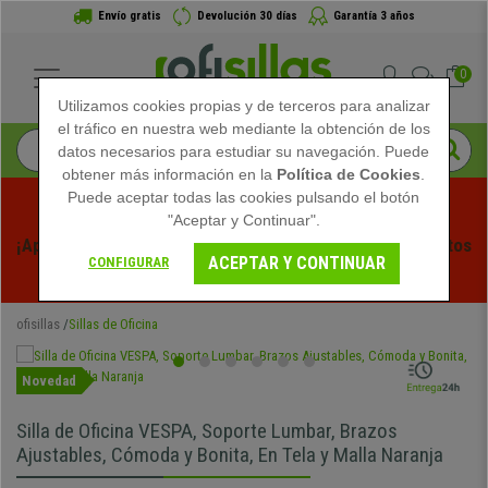
Envío gratis
Devolución 30 días
Garantía 3 años
0
Utilizamos cookies propias y de terceros para analizar
el tráfico en nuestra web mediante la obtención de los
datos necesarios para estudiar su navegación. Puede
obtener más información en la
Política de Cookies
.
Puede aceptar todas las cookies pulsando el botón
"Aceptar y Continuar".
¡Aprovecha las Rebajas de Verano en Ofisillas! Descuentos 
ACEPTAR Y CONTINUAR
CONFIGURAR
Exclusivos por Tiempo Limitado - 
Ver Promo
 -
ofisillas
Sillas de Oficina
Novedad
Silla de Oficina VESPA, Soporte Lumbar, Brazos
Ajustables, Cómoda y Bonita, En Tela y Malla Naranja