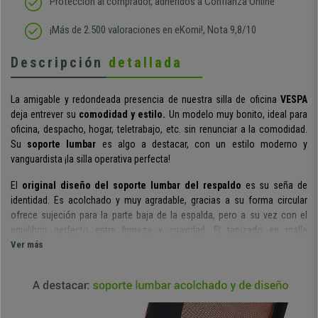
Protección al comprador, adheridos a Confianza Online
¡Más de 2.500 valoraciones en eKomi!, Nota 9,8/10
Descripción
detallada
La amigable y redondeada presencia de nuestra silla de oficina
VESPA
deja entrever su
comodidad y estilo.
Un modelo muy bonito, ideal para
oficina, despacho, hogar, teletrabajo, etc. sin renunciar a la comodidad.
Su
soporte lumbar
es algo a destacar, con un estilo moderno y
vanguardista ¡la silla operativa perfecta!
El
original diseño del soporte lumbar del respaldo
es su seña de
identidad. Es acolchado y muy agradable, gracias a su forma circular
ofrece sujeción para la parte baja de la espalda, pero a su vez con el
equilibrio perfecto entre firmeza y suavidad. El tapizado en malla
transpirable del respaldo es muy cómodo, resistente y de fácil limpieza.
Ver más
El asiento tiene acolchado de alta densidad, con bordes
redondeados, tapizado en tela agradable y resistente.
Destacar su
superior densidad, lo que permite utilizar la silla durante largos periodos,
manteniendo sus propiedades y asegurando una gran durabilidad. Los