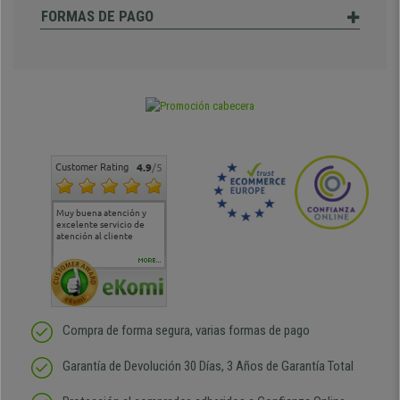
FORMAS DE PAGO
Customer Rating
4.9
/5
Muy buena atención y
Muy buena atención de
Si estoy contento
Excele
excelente servicio de
cara al asesoramiento
calida
atención al cliente
comercial y el envío ha
entreg
sido muy rápido
Repeti
duda
MORE...
Compra de forma segura, varias formas de pago
Garantía de Devolución 30 Días, 3 Años de Garantía Total