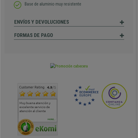
Base de aluminio muy resistente
ENVÍOS Y DEVOLUCIONES
FORMAS DE PAGO
Customer Rating
4.9
/5
Muy buena atención y
Muy buena atención de
Si estoy contento
Excele
excelente servicio de
cara al asesoramiento
calida
atención al cliente
comercial y el envío ha
entreg
sido muy rápido
Repeti
duda
MORE...