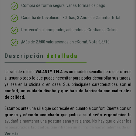
Compra de forma segura, varias formas de pago
Garantía de Devolución 30 Días, 3 Años de Garantía Total
Protección al comprador, adheridos a Confianza Online
¡Más de 2.500 valoraciones en eKomi!, Nota 9,8/10
Descripción
detallada
La
silla de oficina
VALANTY TELA
es un modelo sencillo pero que ofrece
al usuario todo lo que puede necesitar para poder desarrollar sus tareas,
ya sea en la oficina o en casa. Sus principales características son
el
confort, un cuidado diseño y que ha sido fabricada con materiales
de calidad
.
Estamos ante una silla que sobresale en cuanto a confort. Cuenta con un
grueso y cómodo acolchado
que junto a su
diseño ergonómico
te
ayudará a mantener
una postura sana y relajante
. No hay que olvidar los
reposabrazos tapizados
, que ofrecen un punto de apoyo además de un
interesante toque estético.
Ver más