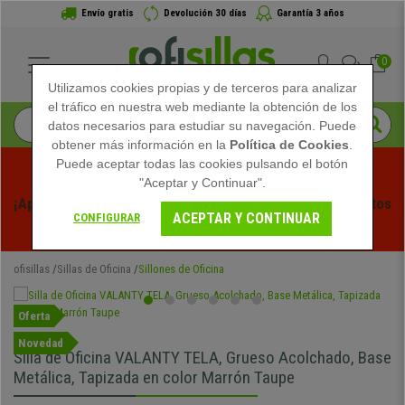
Envío gratis
Devolución 30 días
Garantía 3 años
0
Utilizamos cookies propias y de terceros para analizar
el tráfico en nuestra web mediante la obtención de los
datos necesarios para estudiar su navegación. Puede
obtener más información en la
Política de Cookies
.
Puede aceptar todas las cookies pulsando el botón
"Aceptar y Continuar".
¡Aprovecha las Rebajas de Verano en Ofisillas! Descuentos 
ACEPTAR Y CONTINUAR
CONFIGURAR
Exclusivos por Tiempo Limitado - 
Ver Promo
 -
ofisillas
Sillas de Oficina
Sillones de Oficina
Oferta
Novedad
Silla de Oficina VALANTY TELA, Grueso Acolchado, Base
Metálica, Tapizada en color Marrón Taupe