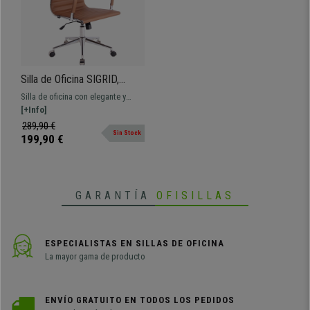
Silla de Oficina SIGRID,
Elegante Diseño, Respaldo
Silla de oficina con elegante y
Alto, en Piel Marrón
moderno diseño llamativo que
[+Info]
aúna confort y materiales de alta
289,90 €
Sin Stock
calidad.
199,90 €
GARANTÍA
OFISILLAS
ESPECIALISTAS EN SILLAS DE OFICINA
La mayor gama de producto
ENVÍO GRATUITO EN TODOS LOS PEDIDOS