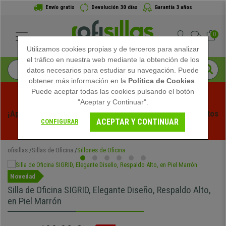
Envío gratis
Devolución 30 días
Garantía 3 años
0
Utilizamos cookies propias y de terceros para analizar
el tráfico en nuestra web mediante la obtención de los
datos necesarios para estudiar su navegación. Puede
obtener más información en la
Política de Cookies
.
Puede aceptar todas las cookies pulsando el botón
"Aceptar y Continuar".
¡Aprovecha las Rebajas de Verano en Ofisillas! Descuentos 
ACEPTAR Y CONTINUAR
CONFIGURAR
Exclusivos por Tiempo Limitado - 
Ver Promo
 -
ofisillas
Sillas de Oficina
Sillones de Oficina
Novedad
Silla de Oficina SIGRID, Elegante Diseño, Respaldo Alto,
en Piel Marrón