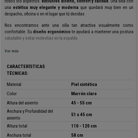
todos los aspectos:
exclusivo diseño, confort y calidad
.
Una silla con
una
estética muy elegante y moderna
que quedará muy bien en un
despacho, oficina o en el lugar que tú decidas.
Nos encontramos ante una silla tan atractiva visualmente como
confortable. Su
diseño ergonómico
te ayudará a mantener una postura
saludable y evitar molestias en la espalda.
Otro aspecto a destacar en cuanto a confort es su
mecanismo
Ver más
basculante de balanceo
: moviendo la palanca elevadora hacia fuera la
silla pasa a este modo, si vuelves a introducir dicha palanca la silla
CARACTERÍSTICAS
retoma su estado rígido normal.
Este mecanismo es muy útil si tienes
TÉCNICAS:
que pasar en la silla largos periodos de tiempo.
Material
Piel sintética
Sus
formas ergonómicas
, el confort que ofrece y todos sus ajustes
hacen que sea
Color
apta para utilizarla durante largos periodos de tiempo.
Marrón claro
Altura del asiento
45 - 55 cm
Importante tener en cuenta que para su fabricación se han empleado
Anchura y Profundidad del
materiales de primera calidad
para que tengas una
silla duradera y
51 x 45 cm
resistente
asiento
. Está
tapizada en piel sintética con costuras vistas
. Se
trata de un
material de fácil cuidado y limpieza
. Además, te la
Altura total
110 - 120 cm
ofrecemos en
diferentes colores
, de manera que puedas encontrar el
Anchura total
58 cm
que de verdad quede perfecto en tu estancia.