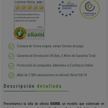
Customer Rating
4.9
/5
Muy buena atención y
Muy buena atención de
Si estoy contento
Excele
excelente servicio de
cara al asesoramiento
calida
atención al cliente
comercial y el envío ha
entreg
sido muy rápido
Repeti
duda
MORE...
Compra de forma segura, varias formas de pago
Garantía de Devolución 30 Días, 3 Años de Garantía Total
Protección al comprador, adheridos a Confianza Online
¡Más de 2.500 valoraciones en eKomi!, Nota 9,8/10
Descripción
detallada
Presentamos la silla de oficina
SIGRID
, un modelo que sobresale en