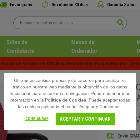
Envío gratis
Devolución 30 días
Garantía 3 años
Sillas de
Mesas de
M
Confidente
Ordenador
O
ebajas de Verano en Ofisillas! Descuentos Exclusivos por Tiem
Utilizamos cookies propias y de terceros para analizar el
Silla de 
tráfico en nuestra web mediante la obtención de los datos
necesarios para estudiar su navegación. Puede obtener más
Asiento 
información en la
Política de Cookies
. Puede aceptar todas
las cookies pulsando el botón "Aceptar y Continuar".
99,
139,90 €
ACEPTAR Y CONTINUAR
CONFIGURAR
Envio GRAT