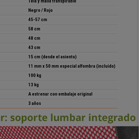
Tela y malla transpirable
Negro / Rojo
45-57 cm
58 cm
48 cm
43 cm
15 cm (desde el asiento)
11 mm x 50 mm especial alfombra (incluido)
100 kg
13 kg
A estrenar con embalaje original
3 años