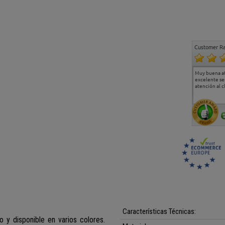
Customer Ra
Estoy muy contento.
...
Muy buena a
Todo muy bien
excelente se
atención al c
Características Técnicas:
 y disponible en varios colores.