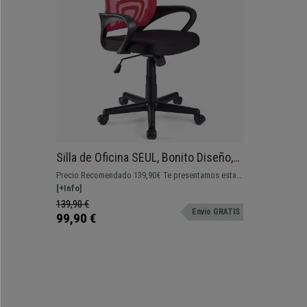
Silla de Oficina SEUL, Bonito Diseño,
Gran Asiento Acolchado, Color Rojo
Precio Recomendado 139,90€ Te presentamos esta
silla de oficina modelo SEUL de bonito diseño
[+Info]
disponible en varios colores diferentes. Su asiento
139,90 €
Envio GRATIS
de malla acolchado la hace muy cómoda.
99,90 €