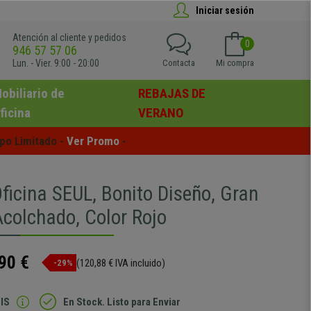
Iniciar sesión
Atención al cliente y pedidos
0
946 57 57 06
Lun. - Vier. 9:00 - 20:00
Contacta
Mi compra
obiliario de
REBAJAS DE
ficina
VERANO
po Limitado - 
Ver Promo
 -
Oficina SEUL, Bonito Diseño, Gran
Acolchado, Color Rojo
90 €
(120,88 € IVA incluido)
-29%
IS
En Stock. Listo para Enviar