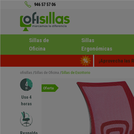
946 57 57 06
Sillas de
Sillas
Oficina
Ergonómicas
¡Aprovecha las R
ofisillas
Sillas de Oficina
Sillas de Escritorio
Oferta
Uso 4
horas
Respaldo