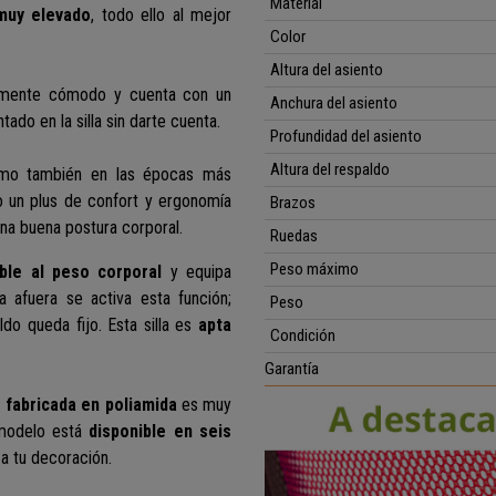
Material
muy elevado
, todo ello al mejor
Color
Altura del asiento
lmente cómodo y cuenta con un
Anchura del asiento
ado en la silla sin darte cuenta.
Profundidad del asiento
Altura del respaldo
mo también en las épocas más
o un plus de confort y ergonomía
Brazos
na buena postura corporal.
Ruedas
Peso máximo
ble al peso corporal
y equipa
a afuera se activa esta función;
Peso
aldo queda fijo.
Esta silla es
apta
Condición
Garantía
 fabricada en poliamida
es muy
 modelo está
disponible en seis
 a tu decoración.