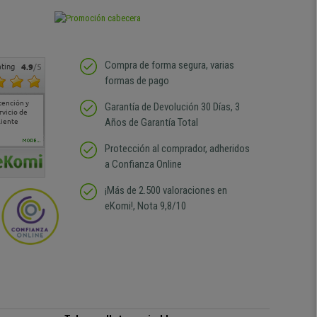
Compra de forma segura, varias
ting
4.9
/5
formas de pago
tención y
Muy buena atención de
Si estoy contento
Excelente relacion
Todo fe
Garantía de Devolución 30 Días, 3
rvicio de
cara al asesoramiento
calidad precio Plazo de
atención
Años de Garantía Total
liente
comercial y el envío ha
entrega correcto.
sin duda
sido muy rápido
Repetiría la compra sin
compra
duda
MORE...
Protección al comprador, adheridos
a Confianza Online
¡Más de 2.500 valoraciones en
eKomi!, Nota 9,8/10