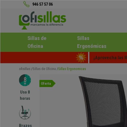
946 57 57 06
Sillas de
Sillas
Oficina
Ergonómicas
¡Aprovecha las R
ofisillas
Sillas de Oficina
Sillas Ergonomicas
Oferta
Uso 8
horas
Brazos