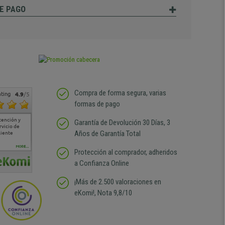
E PAGO
Compra de forma segura, varias
ting
4.9
/5
formas de pago
tención y
Muy buena atención de
Si estoy contento
Excelente relacion
Todo fe
Garantía de Devolución 30 Días, 3
rvicio de
cara al asesoramiento
calidad precio Plazo de
atención
Años de Garantía Total
liente
comercial y el envío ha
entrega correcto.
sin duda
sido muy rápido
Repetiría la compra sin
compra
duda
MORE...
Protección al comprador, adheridos
a Confianza Online
¡Más de 2.500 valoraciones en
eKomi!, Nota 9,8/10