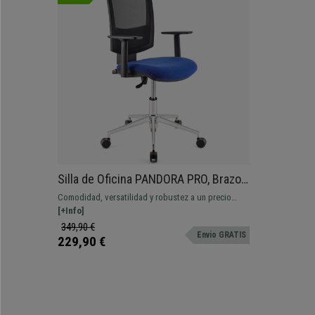
Silla de Oficina PANDORA PRO, Brazos
Ajustables, Base Metálica, Gran
Comodidad, versatilidad y robustez a un precio
acolchado, Azul
insuperable. Este estupendo modelo ofrece un
[+Info]
exceletne equilibrio para tu día a día, varios colores
349,90 €
Envio GRATIS
disponibles
229,90 €