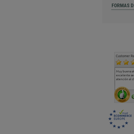
FORMAS D
Customer Ra
Estoy muy contento.
...
Muy buena a
Todo muy bien
excelente se
atención al c