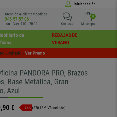
Iniciar sesión
Atención al cliente y pedidos
0
946 57 57 06
Lun. - Vier. 9:00 - 20:00
Contacta
Mi compra
obiliario de
REBAJAS DE
ficina
VERANO
po Limitado - 
Ver Promo
 -
 Oficina PANDORA PRO, Brazos
es, Base Metálica, Gran
o, Azul
,90 €
(278,18 € IVA incluido)
-34%