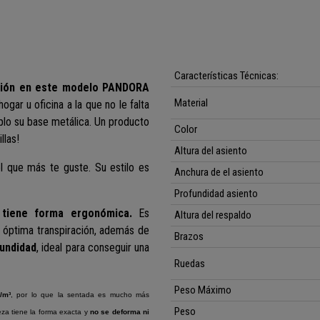
Características Técnicas:
cción en este modelo PANDORA
Material
ogar u oficina a la que no le falta
plo su base metálica. Un producto
Color
llas!
Altura del asiento
l que más te guste. Su estilo es
Anchura de el asiento
Profundidad asiento
y tiene forma ergonómica.
Es
Altura del respaldo
 óptima transpiración, además de
Brazos
fundidad
, ideal para conseguir una
Ruedas
Peso Máximo
/m³
, por lo que la sentada es mucho más
Peso
za tiene la forma exacta y
no se deforma ni