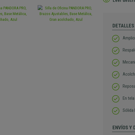
Leer descri
DETALLES
Amplio 
Respal
Mecani
Acolch
Reposa
En tela
Sólida
ENVÍOS Y