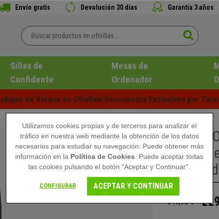
Envío gratis
Devolución 30 días
Garantía 3 años
Sillas de
Mesas de
M
Confidente
Ordenador
O
ebajas de Verano en Ofisillas! Descuentos Exclusivos por Tiem
Utilizamos cookies propias y de terceros para analizar el
Silla de
tráfico en nuestra web mediante la obtención de los datos
necesarios para estudiar su navegación. Puede obtener más
Ajustabl
información en la
Política de Cookies
. Puede aceptar todas
acolchad
las cookies pulsando el botón "Aceptar y Continuar".
ACEPTAR Y CONTINUAR
CONFIGURAR
229
349,90 €