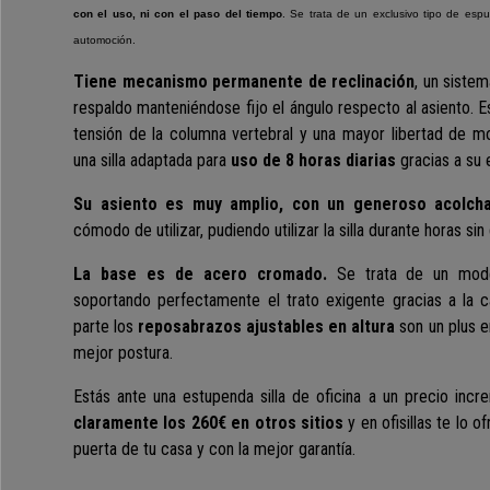
con el uso, ni con el paso del tiempo
. Se trata de un exclusivo tipo de espu
automoción.
Tiene mecanismo permanente de reclinación
, un siste
respaldo manteniéndose fijo el ángulo respecto al asiento. Es
tensión de la columna vertebral y una mayor libertad de m
una silla adaptada para
uso de 8 horas diarias
gracias a su 
Su asiento es muy amplio, con un generoso acolcha
cómodo de utilizar, pudiendo utilizar la silla durante horas si
La base es de acero cromado.
Se trata de un mode
soportando perfectamente el trato exigente gracias a la c
parte los
reposabrazos ajustables en altura
son un plus e
mejor postura.
Estás ante una estupenda silla de oficina a un precio increí
claramente los 260€ en otros sitios
y en ofisillas te lo 
puerta de tu casa y con la mejor garantía.