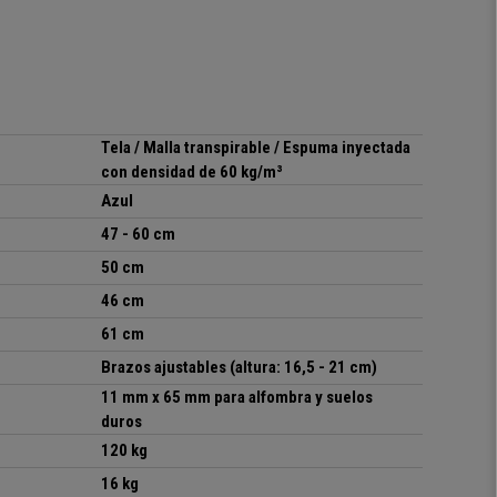
Tela / Malla transpirable / Espuma inyectada
con densidad de 60 kg/m³
Azul
47 - 60 cm
50 cm
46 cm
61 cm
Brazos ajustables (altura: 16,5 - 21 cm)
11 mm x 65 mm para alfombra y suelos
duros
120 kg
16 kg