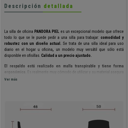
Descripción
detallada
La silla de oficina
PANDORA PIEL
es un excepcional modelo que ofrece
todo lo que se le puede pedir a una silla para trabajar:
comodidad y
robustez con un diseño actual.
Se trata de una silla ideal para uso
diario en el hogar u oficina
,
un modelo muy versátil que sólo está
disponible en ofisillas.
Calidad
a un precio ajustado
.
El respaldo está realizado en malla transpirable y tiene forma
ergonómica.
Es realmente muy cómodo de utilizar y su material asegura
una óptima transpiración, además de ser muy resistente. Por si fuera
Ver más
poco,
es
ajustable en profundidad
, ideal para conseguir una óptima
postura corporal de forma cómoda y sencilla.
Cabe destacar el
acolchado de espuma inyectada con densidad de 60 kg/m³
, por lo
que la sentada es mucho más confortable. Esta espuma se inyecta sobre un molde
cerrado, por lo que cada pieza tiene la forma exacta y
no se deforma ni con el uso, ni
con el paso del tiempo
. Se trata de un exclusivo tipo de espuma que se utiliza en sillería
de alta gama y automoción.