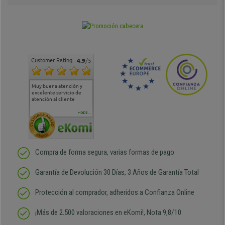
Customer Rating
4.9
/5
Muy buena atención y
Muy buena atención de
Si estoy contento
Excele
excelente servicio de
cara al asesoramiento
calida
atención al cliente
comercial y el envío ha
entreg
sido muy rápido
Repeti
duda
MORE...
Compra de forma segura, varias formas de pago
Garantía de Devolución 30 Días, 3 Años de Garantía Total
Protección al comprador, adheridos a Confianza Online
¡Más de 2.500 valoraciones en eKomi!, Nota 9,8/10