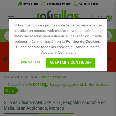
Envío gratis
Devolución 30 días
Garantía 3 años
0
Utilizamos cookies propias y de terceros para analizar
el tráfico en nuestra web mediante la obtención de los
datos necesarios para estudiar su navegación. Puede
obtener más información en la
Política de Cookies
.
Puede aceptar todas las cookies pulsando el botón
"Aceptar y Continuar".
¡Aprovecha las Rebajas de Verano en Ofisillas! Descuentos 
ACEPTAR Y CONTINUAR
CONFIGURAR
Exclusivos por Tiempo Limitado - 
Ver Promo
 -
ofisillas
Sillas de Oficina
Sillas de Ordenador
Oferta
Silla de Oficina PANDORA PIEL, Respaldo Ajustable en
Malla, Gran Acolchado, Morado