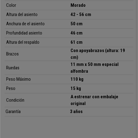
modelo similar supera claramente los 210€ en otros sitios
y en
Color
Morado
ofisillas te lo ofrecemos con envío gratis hasta la puerta de tu casa y con
la mejor garantía.
Altura del asiento
42 - 56 cm
Anchura de el asiento
50 cm
Profundidad asiento
46 cm
•
Respaldo ajustable en malla transpirable
Altura del respaldo
61 cm
• Mecanismo permanente de reclinación
•
Incluye reposabrazos de diseño
Con apoyabrazos (altura: 19
Brazos
• Asiento en piel sintética de calidad, varios colores
cm)
•
Calidad de fabricación, muy robusta
11 mm x 50 mm especial
Ruedas
alfombra
Peso Máximo
110 kg
Peso
15 kg
A estrenar con embalaje
Condición
original
Garantía
3 años