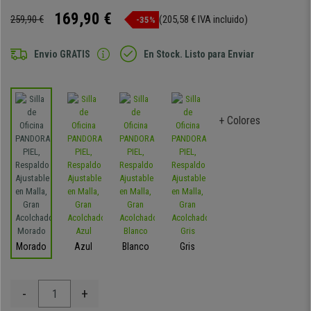
169,90 €
259,90 €
(205,58 € IVA incluido)
-35%
Envio GRATIS
En Stock. Listo para Enviar
+ Colores
Morado
Azul
Blanco
Gris
-
+