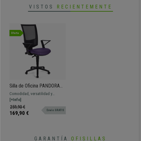
VISTOS
RECIENTEMENTE
Oferta
Silla de Oficina PANDORA
PIEL, Respaldo Ajustable en
Comodidad, versatilidad y
Malla, Gran Acolchado,
robustez a un precio insuperable.
[+Info]
Morado
Este estupendo modelo ofrece un
259,90 €
Envio GRATIS
exceletne equilibrio para tu día a
169,90 €
día, varios colores disponibles
GARANTÍA
OFISILLAS