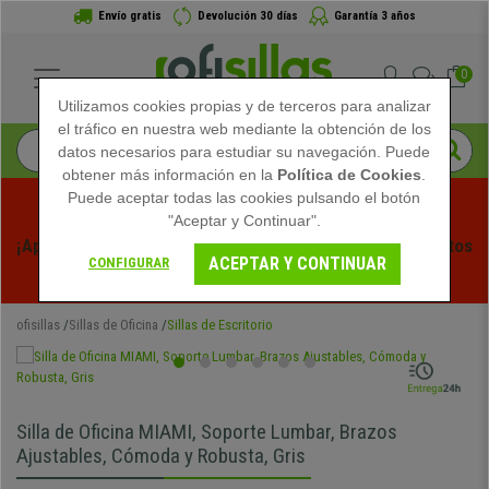
Envío gratis
Devolución 30 días
Garantía 3 años
0
Utilizamos cookies propias y de terceros para analizar
el tráfico en nuestra web mediante la obtención de los
datos necesarios para estudiar su navegación. Puede
obtener más información en la
Política de Cookies
.
Puede aceptar todas las cookies pulsando el botón
"Aceptar y Continuar".
¡Aprovecha las Rebajas de Verano en Ofisillas! Descuentos 
ACEPTAR Y CONTINUAR
CONFIGURAR
Exclusivos por Tiempo Limitado - 
Ver Promo
 -
ofisillas
Sillas de Oficina
Sillas de Escritorio
Silla de Oficina MIAMI, Soporte Lumbar, Brazos
Ajustables, Cómoda y Robusta, Gris