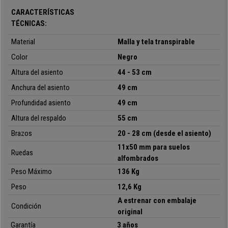
Sólo disponible en Ofisillas, con envío gratis en 24/48 horas y la garantía
CARACTERÍSTICAS
y servicios más completos del mercado ¡No te quedes sin ella!
TÉCNICAS:
Material
Malla y tela transpirable
Color
Negro
Altura del asiento
44 - 53 cm
Anchura del asiento
49 cm
Profundidad asiento
49 cm
Altura del respaldo
55 cm
Brazos
20 - 28 cm (desde el asiento)
11x50 mm para suelos
Ruedas
• Respaldo en malla con soporte lumbar
alfombrados
•
Diseño profesional, ideal oficina u hogar
Peso Máximo
136 Kg
• Mecanismo basculante de reclinación
Peso
12,6 Kg
•
Brazos ajustables en altura, con almohadillas
A estrenar con embalaje
• Acolchado de alta densidad (28kg/ m3)
Condición
•
Disponible para envío en 24/48 horas
original
• Certificado calidad UNE EN 1335: 2021
Garantía
3 años