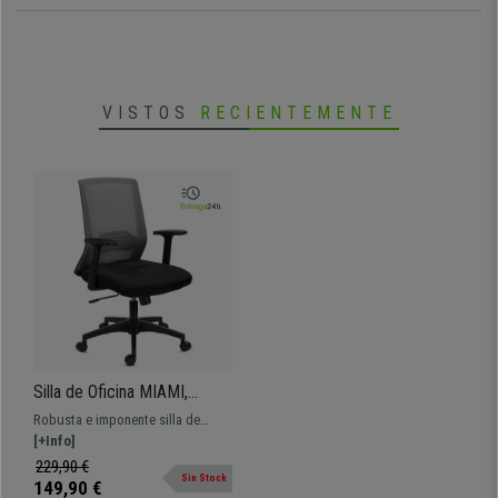
VISTOS
RECIENTEMENTE
Silla de Oficina MIAMI,
Soporte Lumbar, Brazos
Robusta e imponente silla de
Ajustables, Cómoda y
oficina con soporte lumbar.
[+Info]
Robusta, Gris
Asiento de alta densidad y brazos
229,90 €
Sin Stock
ajustables para un óptimo confort
149,90 €