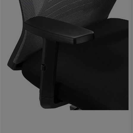
agradecer en el uso diario. Se puede dejar el respaldo fijo o con balanceo,
además de ajustar la dureza o tensión con la que bascula.
El asiento tapizado en tela tiene un
grueso acolchado con relleno de
alta densidad (28kg/m3).
Es un material muy agradable, además de
mantenerse como el primer día durante años. Gracias a las
características ergonómicas y robustez de materiales, esta silla se
puede usar durante largos periodos con la máxima garantía.
Los
reposabrazos son ajustables en altura
y tienen
suaves
almohadillas de goma
. Son además tan sólidos y estables como su
apariencia sugiere, por lo que favorecen mantener siempre una buena
postura de trabajo.
Los materiales de fabricación destacan por una
solidez y acabado
superiores a lo habitual
, notarás que se trata de una silla de
calidad
.
De hecho, cumple la normativa
UNE EN 1335: 2021
en materia de
dimensiones, seguridad, estabilidad, resistencia y durabilidad. Se trata de
exigentes controles que garantizan una utilización de la silla con total
confianza.
Un producto de estas características supera los 240€ en otros sitios.