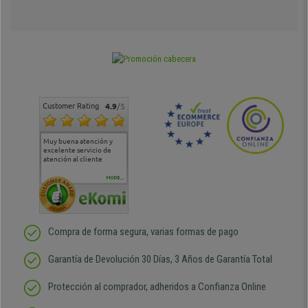
Customer Rating
4.9
/5
Muy buena atención y
Muy buena atención de
Si estoy contento
Excele
excelente servicio de
cara al asesoramiento
calida
atención al cliente
comercial y el envío ha
entreg
sido muy rápido
Repeti
duda
MORE...
Compra de forma segura, varias formas de pago
Garantía de Devolución 30 Días, 3 Años de Garantía Total
Protección al comprador, adheridos a Confianza Online