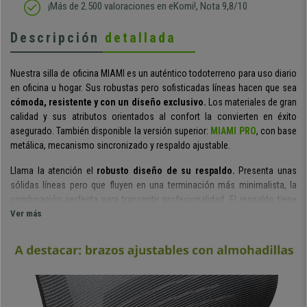
¡Más de 2.500 valoraciones en eKomi!, Nota 9,8/10
Descripción
detallada
Nuestra silla de oficina MIAMI es un auténtico todoterreno para uso diario
en oficina u hogar. Sus robustas pero sofisticadas líneas hacen que sea
cómoda, resistente y con un diseño exclusivo.
Los materiales de gran
calidad y sus atributos orientados al confort la convierten en éxito
asegurado. También disponible la versión superior:
MIAMI PRO
, con base
metálica, mecanismo sincronizado y respaldo ajustable.
Llama la atención el
robusto diseño de su respaldo.
Presenta unas
sólidas líneas pero que fluyen en una terminación más minimalista, la
combinación perfecta para transmitir profesionalidad. El respaldo tiene
una altura superior a la habitual en este tipo de sillas (62,5 cm), ideal para
Ver más
cubrir mejor la espalda. El tapizado en
malla transpirable y el soporte
lumbar flexible
aportan la comodidad imprescindible en una silla
pensada para ser usada durante horas.
No podía faltar un
mecanismo basculante de reclinación.
Se trata de
un sistema que permite una mayor libertad de movimientos, muy de