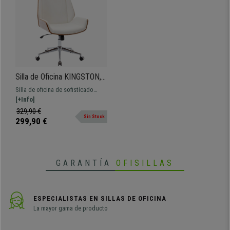
Silla de Oficina KINGSTON,
Elegante Diseño,
Silla de oficina de sofisticado
Reposacabezas Integrado,
diseño con revestimiento de
[+Info]
en Madera Nogal y Piel
madera y tapizada en piel sintética
329,90 €
color Blanco
Sin Stock
de calidad. Amplio respaldo con
299,90 €
reposacabezas.
GARANTÍA
OFISILLAS
ESPECIALISTAS EN SILLAS DE OFICINA
La mayor gama de producto