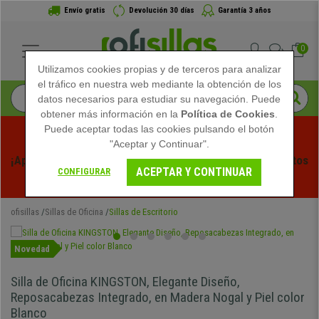
Envío gratis
Devolución 30 días
Garantía 3 años
0
Utilizamos cookies propias y de terceros para analizar
el tráfico en nuestra web mediante la obtención de los
datos necesarios para estudiar su navegación. Puede
obtener más información en la
Política de Cookies
.
Puede aceptar todas las cookies pulsando el botón
"Aceptar y Continuar".
¡Aprovecha las Rebajas de Verano en Ofisillas! Descuentos 
ACEPTAR Y CONTINUAR
CONFIGURAR
Exclusivos por Tiempo Limitado - 
Ver Promo
 -
ofisillas
Sillas de Oficina
Sillas de Escritorio
Novedad
Silla de Oficina KINGSTON, Elegante Diseño,
Reposacabezas Integrado, en Madera Nogal y Piel color
Blanco