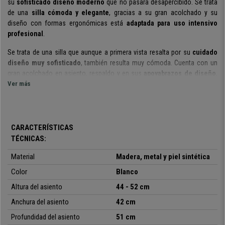
su
sofisticado diseño moderno
que no pasará desapercibido. Se trata
de una
silla cómoda y elegante
, gracias a su gran acolchado y su
diseño con formas ergonómicas está
adaptada para uso intensivo
profesional
.
Se trata de una silla que aunque a primera vista resalta por su
cuidado
diseño muy sofisticado
, también resulta muy cómoda. Cuenta con un
gran acolchado en asiento, respaldo y en sus
apoyabrazos de diseño
,
además, tiene un
Ver más
amplio reposacebezas también acolchado
, integrado
en el respaldo. Su
elegante marco de madera
le proporciona un toque
estético y sus singulares formas le aportan el equilibrio perfecto entre lo
clásico y lo moderno.
CARACTERÍSTICAS
Cabe destacar que esta silla también destaca por su comodidad. Tanto
TÉCNICAS:
su asiento como respaldo cuentan con un
confortable acolchado
y
junto a
sus
reposabrazos acolchados y tapizados
, garantizan una
Material
Madera, metal y piel sintética
postura corporal óptima durante tu jornada laboral. Su elevado respaldo
Color
Blanco
lo hacen un modelo perfecto para personas altas.
Altura del asiento
44 - 52 cm
Este peculiar modelo ha sido equipado con un
mecanismo basculante
Anchura del asiento
42 cm
que permite balancearse o dejarlo en su posición fija, ideal para trabajar y
para periodos de descanso.
Profundidad del asiento
51 cm