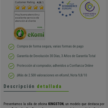
Customer Rating
4.9
/5
Muy buena atención y
Muy buena atención de
Si estoy contento
Excele
excelente servicio de
cara al asesoramiento
calida
atención al cliente
comercial y el envío ha
entreg
sido muy rápido
Repeti
duda
MORE...
Compra de forma segura, varias formas de pago
Garantía de Devolución 30 Días, 3 Años de Garantía Total
Protección al comprador, adheridos a Confianza Online
¡Más de 2.500 valoraciones en eKomi!, Nota 9,8/10
Descripción
detallada
Presentamos la silla de oficina
KINGSTON
, un modelo que destaca por