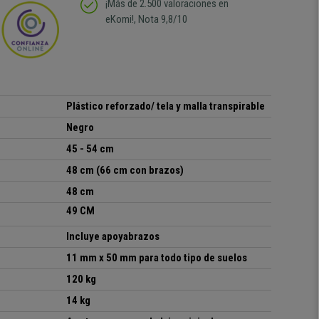
¡Más de 2.500 valoraciones en
eKomi!, Nota 9,8/10
Plástico reforzado/ tela y malla transpirable
Negro
45 - 54 cm
48 cm (66 cm con brazos)
48 cm
49 CM
Incluye apoyabrazos
11 mm x 50 mm para todo tipo de suelos
120 kg
14 kg