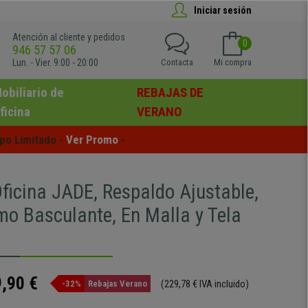
Iniciar sesión
Atención al cliente y pedidos
0
946 57 57 06
Lun. - Vier. 9:00 - 20:00
Contacta
Mi compra
obiliario de
REBAJAS DE
ficina
VERANO
po Limitado - 
Ver Promo
 -
Oficina JADE, Respaldo Ajustable,
o Basculante, En Malla y Tela
,90 €
(229,78 € IVA incluido)
-32%
Rebajas Verano