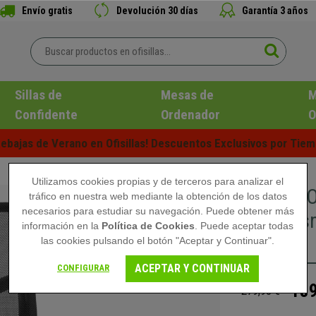
Envío gratis
Devolución 30 días
Garantía 3 años
Sillas de
Mesas de
M
Confidente
Ordenador
O
ebajas de Verano en Ofisillas! Descuentos Exclusivos por Tiem
Utilizamos cookies propias y de terceros para analizar el
Silla de 
tráfico en nuestra web mediante la obtención de los datos
necesarios para estudiar su navegación. Puede obtener más
Mecanism
información en la
Política de Cookies
. Puede aceptar todas
Negra
las cookies pulsando el botón "Aceptar y Continuar".
ACEPTAR Y CONTINUAR
CONFIGURAR
189
279,90 €