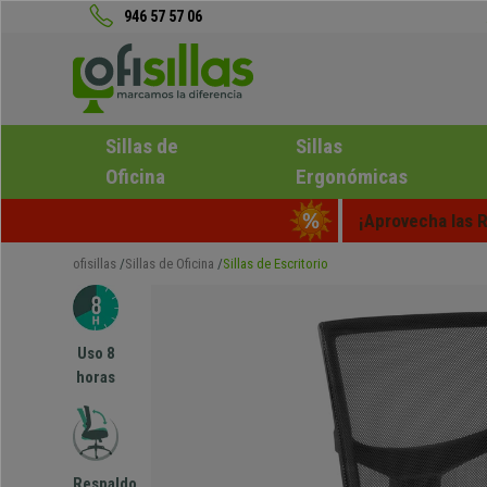
946 57 57 06
Sillas de
Sillas
Oficina
Ergonómicas
¡Aprovecha las R
ofisillas
Sillas de Oficina
Sillas de Escritorio
Uso 8
horas
Respaldo