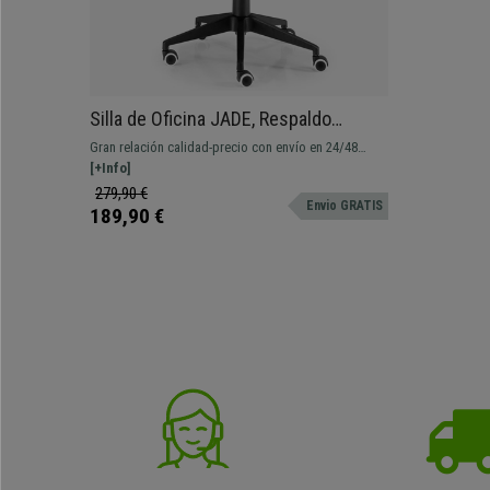
Silla de Oficina JADE, Respaldo
Ajustable, Mecanismo Basculante, En
Gran relación calidad-precio con envío en 24/48
Malla y Tela Negra
horas. Tiene mecanismo de basculación bloqueable
[+Info]
en cualquier posición y ruedas de goma
279,90 €
Envio GRATIS
189,90 €