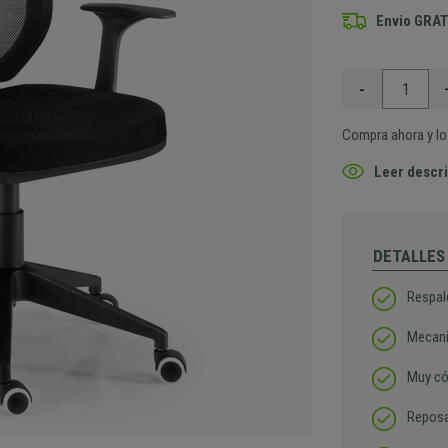
Envio GRAT
-
Compra ahora y lo 
Leer descri
DETALLES
Respal
Mecani
Muy có
Reposa