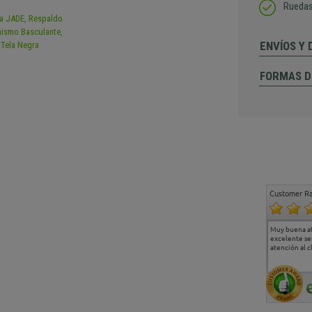
Ruedas
ENVÍOS Y
FORMAS D
Customer Ra
Estoy muy contento.
...
Muy buena a
Todo muy bien
excelente se
atención al c