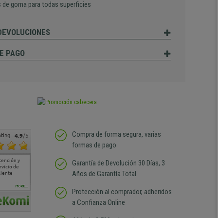
 de goma para todas superficies
 DEVOLUCIONES
E PAGO
Compra de forma segura, varias
ting
4.9
/5
formas de pago
tención y
Muy buena atención de
Si estoy contento
Excelente relacion
Todo fe
Garantía de Devolución 30 Días, 3
rvicio de
cara al asesoramiento
calidad precio Plazo de
atención
Años de Garantía Total
liente
comercial y el envío ha
entrega correcto.
sin duda
sido muy rápido
Repetiría la compra sin
compra
duda
MORE...
Protección al comprador, adheridos
a Confianza Online