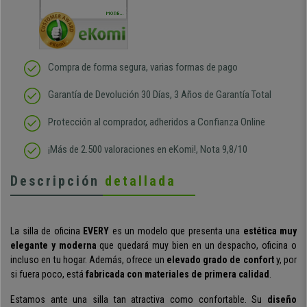
sido muy rápido
Repeti
duda
MORE...
Compra de forma segura, varias formas de pago
Garantía de Devolución 30 Días, 3 Años de Garantía Total
Protección al comprador, adheridos a Confianza Online
¡Más de 2.500 valoraciones en eKomi!, Nota 9,8/10
Descripción
detallada
La silla de oficina
EVERY
es un modelo que presenta
una
estética muy
elegante y moderna
que quedará muy bien en un despacho, oficina o
incluso en tu hogar.
Además, ofrece un
elevado
grado de confort
y, por
si fuera poco, está
fabricada con materiales de primera calidad
.
Estamos ante una silla tan atractiva como confortable. Su
diseño