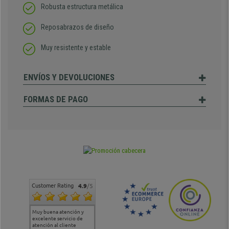
Robusta estructura metálica
Reposabrazos de diseño
Muy resistente y estable
ENVÍOS Y DEVOLUCIONES
FORMAS DE PAGO
Customer Rating
4.9
/5
Muy buena atención y
Muy buena atención de
Si estoy contento
Excele
excelente servicio de
cara al asesoramiento
calida
atención al cliente
comercial y el envío ha
entreg