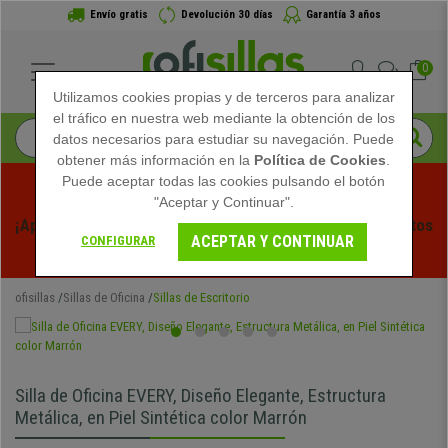
Envío gratis
Devolución 30 días
Garantía 3 años
0
Utilizamos cookies propias y de terceros para analizar
el tráfico en nuestra web mediante la obtención de los
datos necesarios para estudiar su navegación. Puede
obtener más información en la
Política de Cookies
.
Puede aceptar todas las cookies pulsando el botón
"Aceptar y Continuar".
¡Aprovecha las Rebajas de Verano en Ofisillas! Descuentos 
ACEPTAR Y CONTINUAR
CONFIGURAR
Exclusivos por Tiempo Limitado - 
Ver Promo
 -
ofisillas
Sillas de Oficina
Sillas de Escritorio
Silla de Oficina EVERY, Diseño Elegante, Estructura
Metálica, en Piel Sintética color Marrón