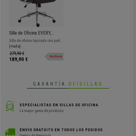
Silla de Oficina EVERY,
Diseño Elegante, Estructura
Silla de oficina tapizada con piel
Metálica, en Piel Sintética
sintética. Elegante y moderno
[+Info]
color Marrón
diseño que aúna confort y
279,90 €
Sin Stock
materiales de alta calidad.
189,90 €
GARANTÍA
OFISILLAS
ESPECIALISTAS EN SILLAS DE OFICINA
La mayor gama de producto
ENVÍO GRATUITO EN TODOS LOS PEDIDOS
Dentro de Península