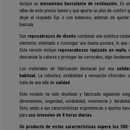
Incluye un
mecanismo basculante de reclinación.
Es una
sillas de este precio tienen y que aporta un plus de confor
dejar el respaldo fijo o con balanceo, además de ajustar
bascula.
Sus
reposabrazos de diseño
combinan una estética cuidad
elemento orientado a conseguir una buena postura, lo que
Esta versión incluye
reposacabezas tapizado en malla
, 
descansar la cabeza y proteger las cervicales, algo fundamen
Los materiales de fabricación destacan por una
solid
habitual.
La robustez, estabilidad y sensación ofrecidos s
trata de una silla de
calidad
.
Este modelo ha sido diseñado y fabricado siguiendo exi
dimensiones, seguridad, estabilidad, resistencia y durabilida
Esto, unido a sus características ergonómicas y ajustes ha
para
uso intensivo de 8 horas diarias
.
Un producto de estas características supera los 300 €