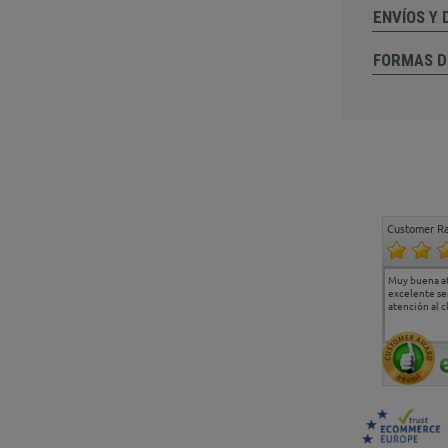
ENVÍOS Y
FORMAS D
Customer Ra
Estoy muy contento.
...
Muy buena a
Todo muy bien
excelente se
atención al c