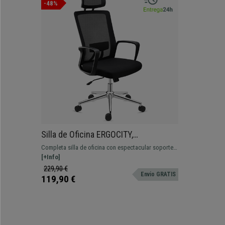
-48%
Silla de Oficina ERGOCITY,
Reposacabezas, Soporte Lumbar,
Completa silla de oficina con espectacular soporte
Respaldo Basculante, En Negro
lumbar, muy cómoda. Robusta y resistente, con base
[+Info]
metálica.
229,90 €
Envio GRATIS
119,90 €