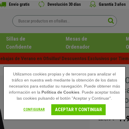
Envío gratis
Devolución 30 días
Garantía 3 años
Sillas de
Mesas de
M
Confidente
Ordenador
O
ebajas de Verano en Ofisillas! Descuentos Exclusivos por Tiem
Utilizamos cookies propias y de terceros para analizar el
Silla de 
tráfico en nuestra web mediante la obtención de los datos
necesarios para estudiar su navegación. Puede obtener más
Reposaca
información en la
Política de Cookies
. Puede aceptar todas
Respaldo
las cookies pulsando el botón "Aceptar y Continuar".
ACEPTAR Y CONTINUAR
CONFIGURAR
119
229,90 €