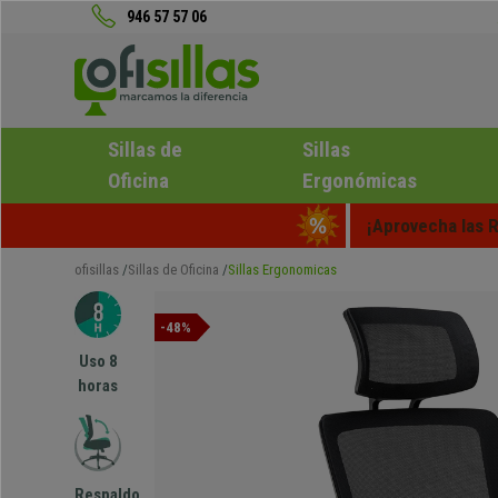
946 57 57 06
Sillas de
Sillas
Oficina
Ergonómicas
¡Aprovecha las R
ofisillas
Sillas de Oficina
Sillas Ergonomicas
-48%
Uso 8
horas
Respaldo