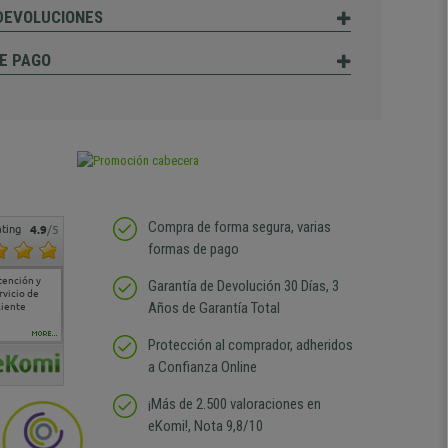
 DEVOLUCIONES
E PAGO
Compra de forma segura, varias
ting
4.9
/5
formas de pago
tención y
Muy buena atención de
Si estoy contento
Excelente relacion
Todo fe
Garantía de Devolución 30 Días, 3
rvicio de
cara al asesoramiento
calidad precio Plazo de
atención
Años de Garantía Total
liente
comercial y el envío ha
entrega correcto.
sin duda
sido muy rápido
Repetiría la compra sin
compra
duda
MORE...
Protección al comprador, adheridos
a Confianza Online
¡Más de 2.500 valoraciones en
eKomi!, Nota 9,8/10