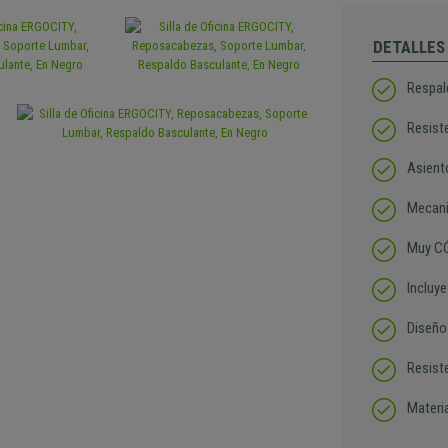
DETALLES
Respal
Resist
Asient
Mecani
Muy CÓ
Incluy
Diseño
Resist
Materi