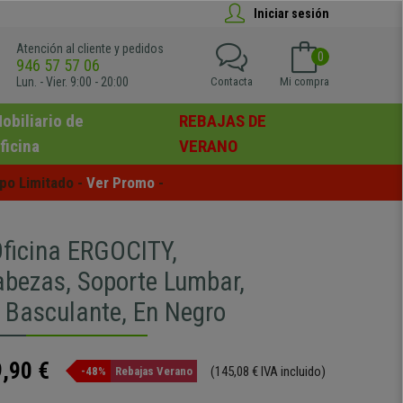
Iniciar sesión
Atención al cliente y pedidos
0
946 57 57 06
Lun. - Vier. 9:00 - 20:00
Contacta
Mi compra
obiliario de
REBAJAS DE
ficina
VERANO
po Limitado - 
Ver Promo
 -
Oficina ERGOCITY,
bezas, Soporte Lumbar,
 Basculante, En Negro
,90 €
(145,08 € IVA incluido)
-48%
Rebajas Verano