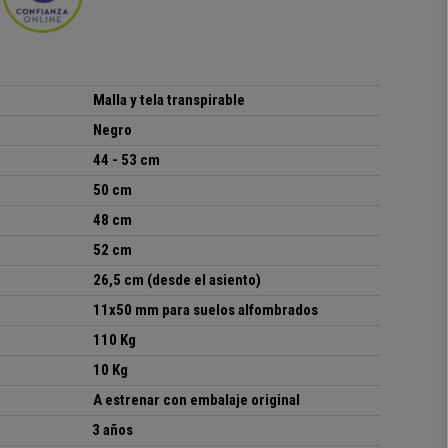
Malla y tela transpirable
Negro
44 - 53 cm
50 cm
48 cm
52 cm
26,5 cm (desde el asiento)
11x50 mm para suelos alfombrados
110 Kg
10 Kg
A estrenar con embalaje original
3 años