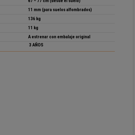
67 – 77 cm (desde el suelo)
11 mm (para suelos alfombrados)
136 kg
11 kg
A estrenar con embalaje original
3 AÑOS