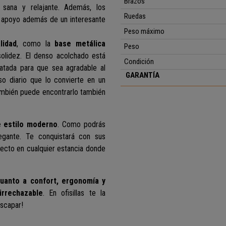
Brazos
 sana y relajante
. Además, los
Ruedas
 apoyo además de un interesante
Peso máximo
lidad
, como la
base metálica
Peso
solidez. El denso acolchado está
Condición
atada para que sea agradable al
GARANTÍA
so diario que lo convierte en un
también puede encontrarlo también
e estilo moderno
. Como podrás
egante.
T
e conquistará con sus
fecto en cualquier estancia donde
uanto a confort, ergonomía y
irrechazable
. En ofisillas te la
escapar!