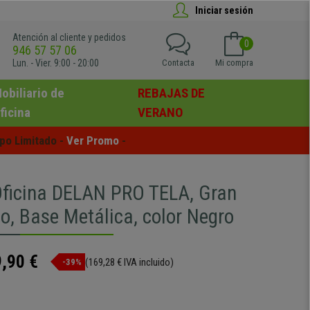
Iniciar sesión
Atención al cliente y pedidos
0
946 57 57 06
Lun. - Vier. 9:00 - 20:00
Contacta
Mi compra
obiliario de
REBAJAS DE
ficina
VERANO
po Limitado - 
Ver Promo
 -
 Oficina DELAN PRO TELA, Gran
o, Base Metálica, color Negro
,90 €
(169,28 € IVA incluido)
-39%