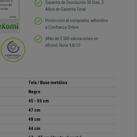
tención y
Muy buena atención de
Si estoy contento
Excelente relacion
Todo fe
Garantía de Devolución 30 Días, 3
rvicio de
cara al asesoramiento
calidad precio Plazo de
atención
Años de Garantía Total
liente
comercial y el envío ha
entrega correcto.
sin duda
sido muy rápido
Repetiría la compra sin
compra
duda
MORE...
Protección al comprador, adheridos
a Confianza Online
¡Más de 2.500 valoraciones en
eKomi!, Nota 9,8/10
Tela
/ Base metálica
Negro
45 - 55 cm
47 cm
48 cm
44 cm