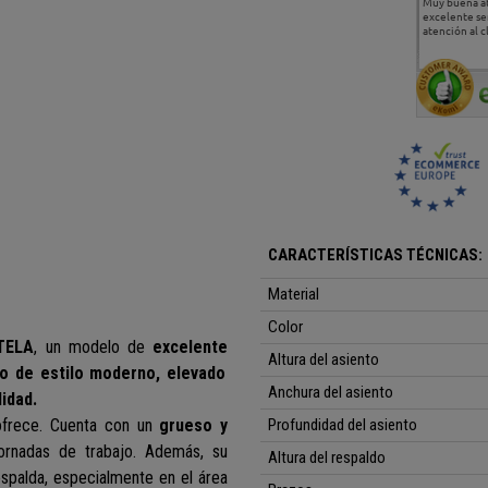
Estoy muy contento.
...
Muy buena a
Todo muy bien
excelente se
atención al c
CARACTERÍSTICAS TÉCNICAS:
Material
Color
TELA
, un modelo de
excelente
Altura del asiento
o de estilo moderno, elevado
Anchura del asiento
lidad
.
 ofrece. Cuenta con un
grueso y
Profundidad del asiento
ornadas de trabajo. Además, su
Altura del respaldo
spalda, especialmente en el área