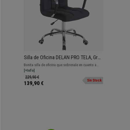
Silla de Oficina DELAN PRO TELA, Gran
Acolchado, Base Metálica, color
Bonita silla de oficina que sobresale en cuanto a
Negro
diseño, confort y calidad. Grueso acolchado y con
[+Info]
base metálica.
229,90 €
Sin Stock
139,90 €