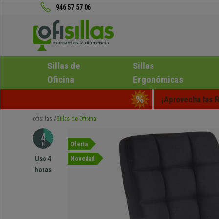
946 57 57 06
Sillas de
Sillas
Oficina
Ergonómicas
¡Aprovecha las R
ofisillas
Sillas de Oficina
Oferta
Uso 4
Novedad
horas