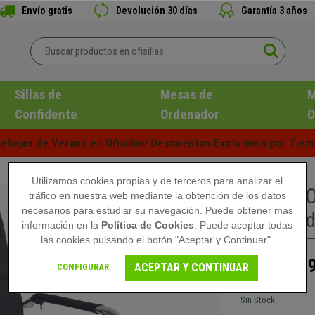
Envío gratis
Devolución 30 días
Garantía 3 años
Sillas de
Mesas de
M
Confidente
Ordenador
O
ebajas de Verano en Ofisillas! Descuentos Exclusivos por Tiem
Utilizamos cookies propias y de terceros para analizar el
Silla de
tráfico en nuestra web mediante la obtención de los datos
necesarios para estudiar su navegación. Puede obtener más
Acolchad
información en la
Política de Cookies
. Puede aceptar todas
las cookies pulsando el botón "Aceptar y Continuar".
139
229,90 €
ACEPTAR Y CONTINUAR
CONFIGURAR
Sin Stock