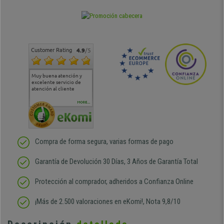
Customer Rating
4.9
/5
Muy buena atención y
Muy buena atención de
Si estoy contento
Excele
excelente servicio de
cara al asesoramiento
calida
atención al cliente
comercial y el envío ha
entreg
sido muy rápido
Repeti
duda
MORE...
Compra de forma segura, varias formas de pago
Garantía de Devolución 30 Días, 3 Años de Garantía Total
Protección al comprador, adheridos a Confianza Online
¡Más de 2.500 valoraciones en eKomi!, Nota 9,8/10