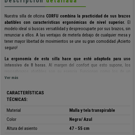
Descripción
detallada
Nuestra silla de oficina
CORFU
combina la practicidad de sus brazos
abatibles con características ergonómicas de nivel superior.
El
modelo ideal si buscas versatilidad y despreocuparte por sus brazos, sin
renunciar a ellos. A las ventajas de meterla debajo de cualquier mesa y
tener mayor libertad de movimientos se une su gran comodidad ¡Acierto
seguro!
La ergonomía de esta silla hace que esté adaptada para uso
intensivo de 8 horas.
Al margen del confort que esto supone, los
reposabrazos abatibles son su esencia. Funcionan como los de un
avión, se pueden abatir hacia arriba y dejarlos fijados en cualquier
Ver más
posición. Además, tienen un acolchado en su parte superior.
CARACTERÍSTICAS
Lo más destacable de su respaldo es el soporte lumbar integrado.
TÉCNICAS:
Gracias a la
malla transpirable
y su flexibilidad la silla se adapta
totalmente a tu espalda. Un elemento muy a tener en cuenta ya que
Material
Malla y tela transpirable
aumenta el confort y la ergonomía.
Color
Negro/ Azul
El asiento destaca por su amplitud.
Sus
bordes redondeados
y pare
Altura del asiento
47 - 55 cm
delantera en forma de cascada liberan la presión en rodillas.
Su tapizado