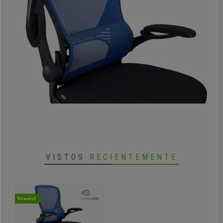
• Brazos abatibles, entra debajo de cualquier mesa
•
Respaldo transpirable con soporte lumbar
• Amplio asiento con bordes redondeados
VISTOS
RECIENTEMENTE
•
Mecanismo basculante de reclinación bloqueable
• Base en acero cromado, gran solidez y acabado
Novedad