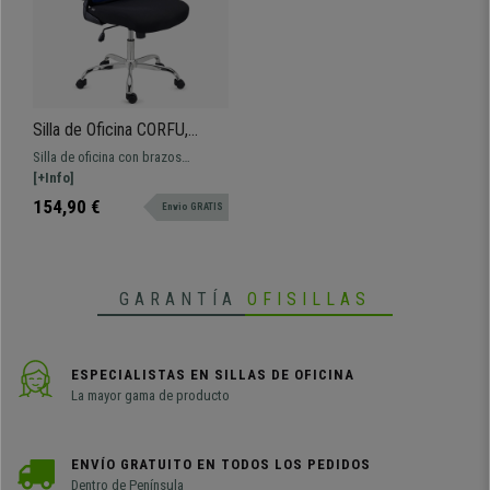
Silla de Oficina CORFU,
Brazos Abatibles, Diseño
Silla de oficina con brazos
Ergonómico, Transpirable,
abatibles y diseño ergonómico.
[+Info]
En Azul
Tiene soporte lumbar y certificado
154,90 €
Envio GRATIS
UNE EN 1335, envío 24/48h
GARANTÍA
OFISILLAS
ESPECIALISTAS EN SILLAS DE OFICINA
La mayor gama de producto
ENVÍO GRATUITO EN TODOS LOS PEDIDOS
Dentro de Península