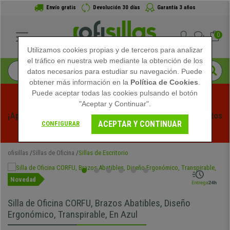
Envío gratis
Devolución 30 días
Garantía 3 años
0
Utilizamos cookies propias y de terceros para analizar
el tráfico en nuestra web mediante la obtención de los
datos necesarios para estudiar su navegación. Puede
obtener más información en la
Política de Cookies
.
Puede aceptar todas las cookies pulsando el botón
"Aceptar y Continuar".
¡Aprovecha las Rebajas de Verano en Ofisillas! Descuentos 
ACEPTAR Y CONTINUAR
CONFIGURAR
Exclusivos por Tiempo Limitado - 
Ver Promo
 -
ofisillas
Sillas de Oficina
Sillas de Escritorio
Novedad
Silla de Oficina CORFU, Brazos Abatibles, Diseño
Ergonómico, Transpirable, En Azul