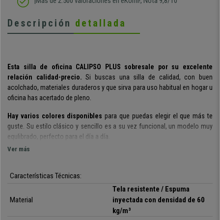
¡Más de 2.500 valoraciones en eKomi!, Nota 9,8/10
Descripción
detallada
Esta silla de oficina CALIPSO PLUS sobresale por su excelente
relación calidad-precio.
Si buscas una silla de calidad, con buen
acolchado, materiales duraderos y que sirva para uso habitual en hogar u
oficina has acertado de pleno.
Hay varios colores disponibles
para que puedas elegir el que más te
guste. Su estilo clásico y sencillo es a su vez funcional, un modelo muy
equlibrado, perfecto para el día a día.
Ver más
El respaldo tiene grueso acolchado con forma ergonómica.
Se trata
de uno de los puntos fuertes de este modelo ya que además sus amplias
dimensiones permiten apoyar correctamente la espalda. Por si fuera
Características Técnicas:
poco,
es
ajustable milimétricamente en altura y profundidad
, ideal
Tela resistente / Espuma
para conseguir una óptima postura corporal de forma cómoda y sencilla.
Material
inyectada con densidad de 60
kg/m³
Cabe destacar el
acolchado de espuma inyectada con densidad de 60