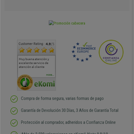
Customer Rating
4.9
/5
Muy buena atención y
Muy buena atención de
Si estoy contento
Excele
excelente servicio de
cara al asesoramiento
calida
atención al cliente
comercial y el envío ha
entreg
sido muy rápido
Repeti
duda
MORE...
Compra de forma segura, varias formas de pago
Garantía de Devolución 30 Días, 3 Años de Garantía Total
Protección al comprador, adheridos a Confianza Online