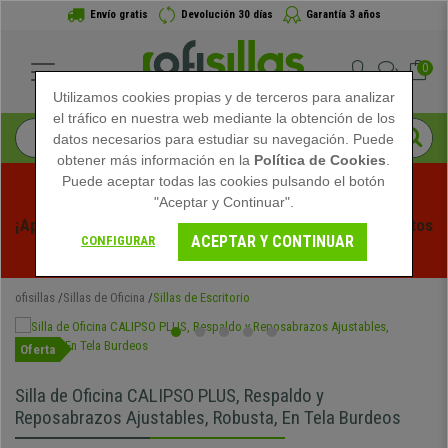
Envío gratis
Devolución 30 días
Garantía 3 años
0
Utilizamos cookies propias y de terceros para analizar
el tráfico en nuestra web mediante la obtención de los
datos necesarios para estudiar su navegación. Puede
obtener más información en la
Política de Cookies
.
Puede aceptar todas las cookies pulsando el botón
"Aceptar y Continuar".
¡Aprovecha las Rebajas de Verano en Ofisillas! Descuentos 
ACEPTAR Y CONTINUAR
CONFIGURAR
Exclusivos por Tiempo Limitado - 
Ver Promo
 -
ofisillas
Sillas de Oficina
Sillas de Escritorio
Oferta
Silla de Oficina CALIPSO PLUS, Respaldo y
Reposabrazos Ajustables, Robusta, En Tela Burdeos