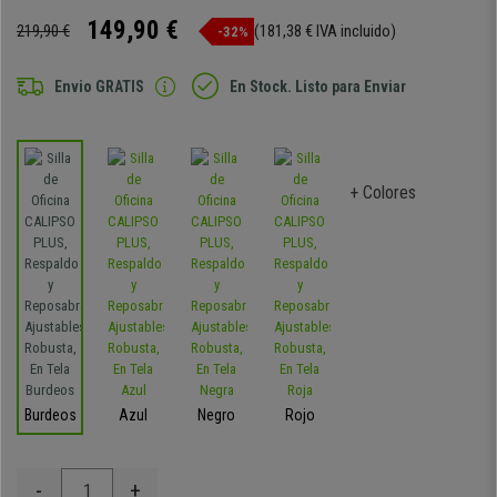
149,90 €
219,90 €
(181,38 € IVA incluido)
-32%
Envio GRATIS
En Stock. Listo para Enviar
+ Colores
Burdeos
Azul
Negro
Rojo
-
+