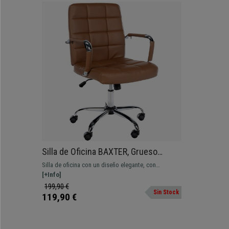
Silla de Oficina BAXTER, Grueso
Acolchado, Base Metálica, Tapizada
Silla de oficina con un diseño elegante, con
en Piel color Marrón claro
acolchado grueso tapizada en piel sintética.
[+Info]
199,90 €
Sin Stock
119,90 €