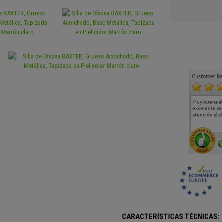
Customer Ra
Estoy muy contento.
...
Muy buena a
Todo muy bien
excelente se
atención al c
CARACTERÍSTICAS TÉCNICAS: