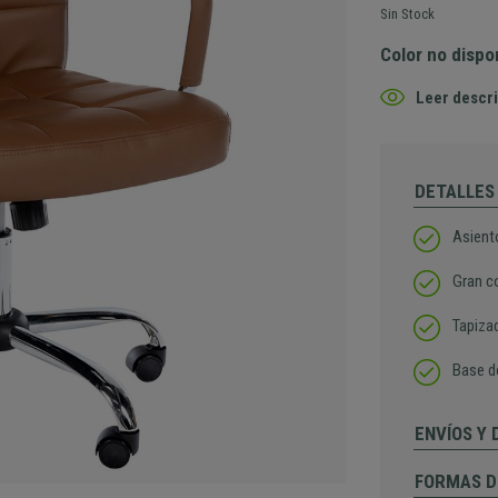
Sin Stock
Color no dispo
Leer descri
DETALLES
Asient
Gran c
Tapizad
Base d
ENVÍOS Y
FORMAS D