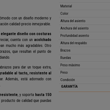
Material
Color
cómodo con un diseño moderno y
Altura del asiento
lación calidad-precio inmejorable.
Anchura del asiento
u
elegante diseño con costuras
Profundidad asiento
eciar, cuenta con un
acolchado
Altura del respaldo
sean mucho más agradables. Otro
Brazos
razos, que resultan el punto de
diando.
Ruedas
Peso máximo
sabrazos para dar un toque extra,
Peso
radable al tacto, resistente al
piar. Además, está adornado con
Condición
.
GARANTÍA
resistente
, y soporta
hasta 150
n producto de calidad que puedas