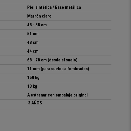
P
iel sintética / Base metálica
Marrón claro
48 - 58 cm
51 cm
48 cm
44 cm
68 - 78 cm (desde el suelo)
11 mm (para suelos alfombrados)
15
0
kg
13 kg
A estrenar con embalaje original
3 AÑOS