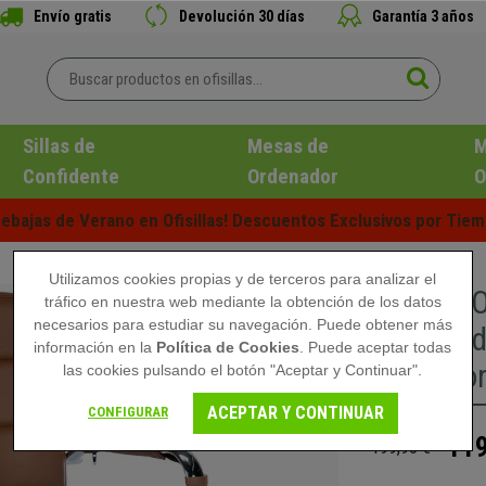
Envío gratis
Devolución 30 días
Garantía 3 años
Sillas de
Mesas de
M
Confidente
Ordenador
O
ebajas de Verano en Ofisillas! Descuentos Exclusivos por Tiem
Utilizamos cookies propias y de terceros para analizar el
Silla de
tráfico en nuestra web mediante la obtención de los datos
necesarios para estudiar su navegación. Puede obtener más
Acolchad
información en la
Política de Cookies
. Puede aceptar todas
Piel colo
las cookies pulsando el botón "Aceptar y Continuar".
ACEPTAR Y CONTINUAR
CONFIGURAR
119
199,90 €