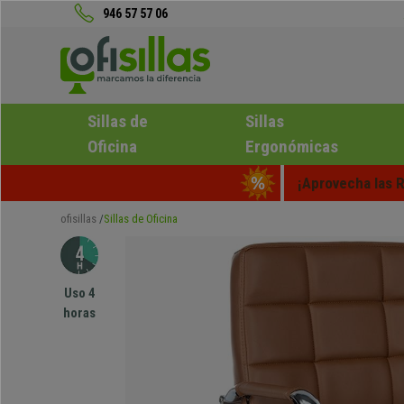
946 57 57 06
Sillas de
Sillas
Oficina
Ergonómicas
¡Aprovecha las R
ofisillas
Sillas de Oficina
Uso 4
horas