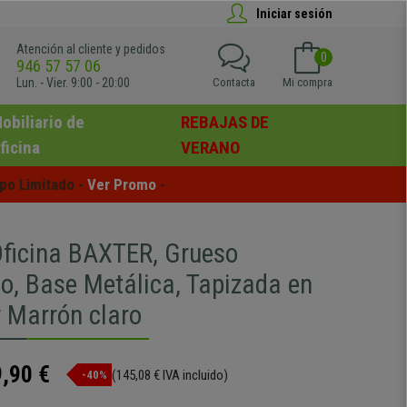
Iniciar sesión
Atención al cliente y pedidos
0
946 57 57 06
Lun. - Vier. 9:00 - 20:00
Contacta
Mi compra
obiliario de
REBAJAS DE
ficina
VERANO
po Limitado - 
Ver Promo
 -
 Oficina BAXTER, Grueso
o, Base Metálica, Tapizada en
r Marrón claro
,90 €
(145,08 € IVA incluido)
-40%