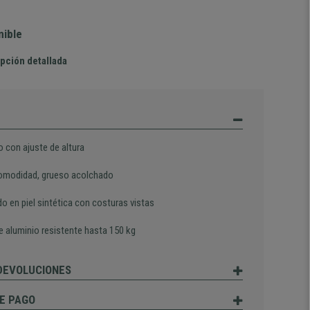
nible
pción detallada
o con ajuste de altura
omodidad, grueso acolchado
o en piel sintética con costuras vistas
e aluminio resistente hasta 150 kg
 DEVOLUCIONES
E PAGO