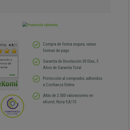
Compra de forma segura, varias
ting
4.9
/5
formas de pago
tención y
Muy buena atención de
Si estoy contento
Excelente relacion
Todo fe
Garantía de Devolución 30 Días, 3
rvicio de
cara al asesoramiento
calidad precio Plazo de
atención
Años de Garantía Total
liente
comercial y el envío ha
entrega correcto.
sin duda
sido muy rápido
Repetiría la compra sin
compra
duda
MORE...
Protección al comprador, adheridos
a Confianza Online
¡Más de 2.500 valoraciones en
eKomi!, Nota 9,8/10