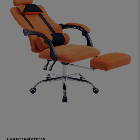
Este sillón de
diseño ergonómico
cuenta con formas que recogen
perfectamente la espalda y la mantienen en una postura óptima.
Además,
tiene
reposacabezas ajustable en altura
, para que puedas adaptarlo a
tus necesidades y poder disfrutar de una postura muy cómoda.
También merecen una señalada mención los
cojines lumbar y cervical
que incluyen este modelo, un complemento que suma un plus de confort
y con los que disfrutarás de una comodidad inigualable.
Cabe destacar que
este modelo ofrece
calidad de fabricación y
materiales excelentes
. La
estructura y base son metálicas
, aportando
gran resistencia y estabilidad. Por otro lado, esta silla está
tapizada con
malla transpirable de alta calidad y fácil limpieza
. El
tapizado está
disponible en varios colores
, para que puedas optar por el que más se
ajuste a tu gusto.
En definitiva,
nos encontramos con una silla muy cómoda y funcional
.
Sin esfuerzo se puede poner en diferentes posiciones y adaptarse a tus
propias necesidades de pies a cabeza. Además,
la calidad de sus
materiales la convierten en una
silla hecha para durar muchos años
y aguantar perfectamente el paso del tiempo. Modelos parecidos son
dificiles de encontrar. En Ofisillas te lo ofrecemos y a un precio muy
CARACTERÍSTICAS