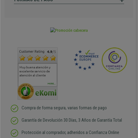
Customer Rating
4.9
/5
Muy buena atención y
Muy buena atención de
Si estoy contento
Excele
excelente servicio de
cara al asesoramiento
calida
atención al cliente
comercial y el envío ha
entreg
sido muy rápido
Repeti
duda
MORE...
Compra de forma segura, varias formas de pago
Garantía de Devolución 30 Días, 3 Años de Garantía Total
Protección al comprador, adheridos a Confianza Online