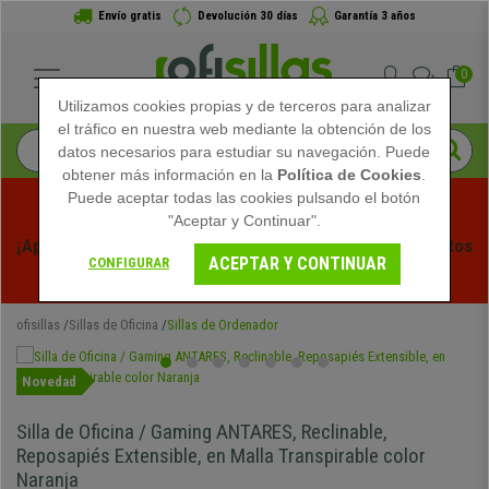
Envío gratis
Devolución 30 días
Garantía 3 años
0
Utilizamos cookies propias y de terceros para analizar
el tráfico en nuestra web mediante la obtención de los
datos necesarios para estudiar su navegación. Puede
obtener más información en la
Política de Cookies
.
Puede aceptar todas las cookies pulsando el botón
"Aceptar y Continuar".
¡Aprovecha las Rebajas de Verano en Ofisillas! Descuentos 
ACEPTAR Y CONTINUAR
CONFIGURAR
Exclusivos por Tiempo Limitado - 
Ver Promo
 -
ofisillas
Sillas de Oficina
Sillas de Ordenador
Novedad
Silla de Oficina / Gaming ANTARES, Reclinable,
Reposapiés Extensible, en Malla Transpirable color
Naranja