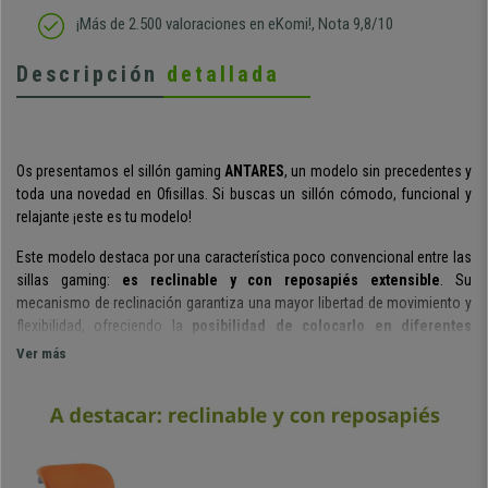
¡Más de 2.500 valoraciones en eKomi!, Nota 9,8/10
Descripción
detallada
Os presentamos el sillón gaming
ANTARES
, un modelo sin precedentes y
toda una novedad en Ofisillas. Si buscas un sillón cómodo, funcional y
relajante ¡este es tu modelo!
Este modelo destaca por una característica poco convencional entre las
sillas gaming:
es reclinable y con reposapiés extensible
. Su
mecanismo de reclinación
garantiza una mayor libertad de movimiento y
flexibilidad,
ofreciendo la
posibilidad de colocarlo en diferentes
posiciones.
Ver más
Al contar con
reposapiés extensible
, algo poco habitual en este tipo de
sillas, conseguirás un mayor grado de confort. Gracias a este accesorio
podrás tener tus pies en alto y estar prácticamente tumbado
¡como si
estuvieras en el sillón relax de tu salón!