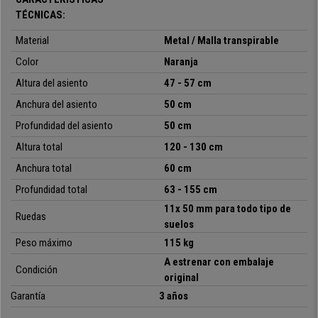
ajustado ¡No dejes pasar esta oportunidad!
TÉCNICAS:
Material
Metal / Malla transpirable
•
Impactante
diseño deportivo
Color
Naranja
• Mecanismo de reclinación en diferentes posiciones
•
Reposapies extensible
Altura del asiento
47 - 57 cm
• Tapizado en malla transpirable
Anchura del asiento
50 cm
•
Diseño de líneas ergonómicas
• Reposacabezas ajustable en altura
Profundidad del asiento
50 cm
•
Incluye cojines cervical y lumbar
Altura total
120 - 130 cm
•
Base metálica muy
estable
y resistente
Anchura total
60 cm
Profundidad total
63 - 155 cm
11x 50 mm para todo tipo de
Ruedas
suelos
Peso máximo
115 kg
A estrenar con embalaje
Condición
original
Garantía
3 años