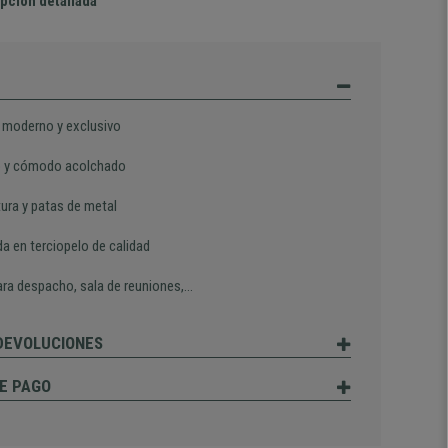
pción detallada
 moderno y exclusivo
 y cómodo acolchado
tura y patas de metal
a en terciopelo de calidad
para despacho, sala de reuniones,…
 DEVOLUCIONES
E PAGO