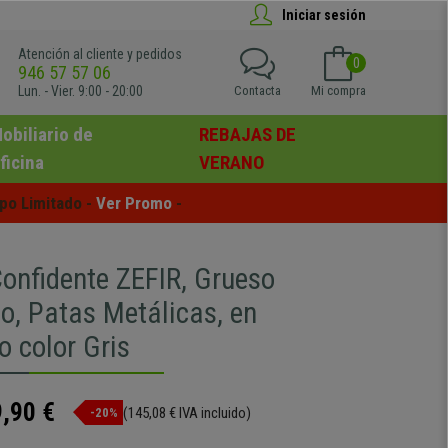
Iniciar sesión
Atención al cliente y pedidos
0
946 57 57 06
Lun. - Vier. 9:00 - 20:00
Contacta
Mi compra
obiliario de
REBAJAS DE
ficina
VERANO
po Limitado - 
Ver Promo
 -
Confidente ZEFIR, Grueso
o, Patas Metálicas, en
o color Gris
,90 €
(145,08 € IVA incluido)
-20%