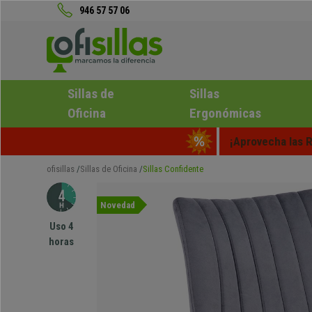
946 57 57 06
Sillas de
Sillas
Oficina
Ergonómicas
¡Aprovecha las R
ofisillas
Sillas de Oficina
Sillas Confidente
Novedad
Uso 4
horas