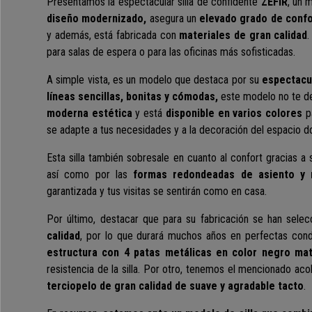
Presentamos la espectacular silla de confidente
ZEFIR
, un 
diseño modernizado,
asegura un
elevado grado de confo
y además, está fabricada con
materiales de gran calidad
.
para salas de espera o para las oficinas más sofisticadas.
A simple vista, es un modelo que destaca por su
espectacu
líneas sencillas, bonitas y cómodas,
este modelo no te de
moderna estética
y está
disponible en
varios colores
p
se adapte a tus necesidades y a la decoración del espacio do
Esta silla también sobresale en cuanto al confort gracias a
así como por las
formas redondeadas de asiento y 
garantizada y tus visitas se sentirán como en casa.
Por último, destacar que para su fabricación se han sele
calidad
, por lo que durará muchos años en perfectas con
estructura con 4 patas metálicas en color negro ma
resistencia de la silla. Por otro, tenemos el mencionado ac
terciopelo de gran calidad
de suave y agradable tacto
.