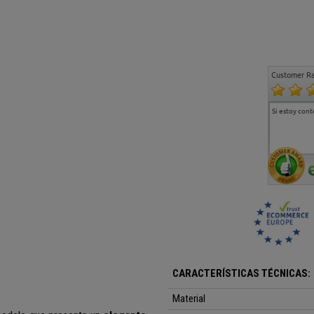
Customer Ra
o.
...
Muy buena atención y
Muy buena atención de
Si estoy con
excelente servicio de
cara al asesoramiento
atención al cliente
comercial y el envío ha
sido muy rápido
CARACTERÍSTICAS TÉCNICAS:
Material