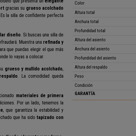
modelo que
presenta un
elegante
Color
rt
gracias su
grueso acolchado
Altura total
Es la silla de confidente perfecta
Anchura total
Profundidad total
lar
diseño
.
Si buscas una silla de
Altura del asiento
fraudará.
Muestra una
refinada y
Anchura del asiento
ara que puedas elegir el que más
nde lo vayas a colocar.
Profundidad del asiento
Altura del respaldo
 su
grueso y mullido acolchado
,
respaldo
. La comodidad queda
Peso
Condición
GARANTÍA
ccionado
materiales de primera
diciones.
Por un lado, tenemos la
te
, que garantiza la estabilidad y
olchado que ha sido
tapizado con