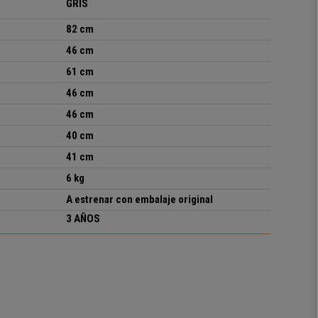
GRIS
82 cm
46 cm
61 cm
46 cm
46 cm
40 cm
41 cm
6 kg
A estrenar con embalaje original
3 AÑOS