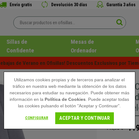
Envío gratis
Devolución 30 días
Garantía 3 años
Sillas de
Mesas de
M
Confidente
Ordenador
O
ebajas de Verano en Ofisillas! Descuentos Exclusivos por Tiem
Utilizamos cookies propias y de terceros para analizar el
Silla de 
tráfico en nuestra web mediante la obtención de los datos
necesarios para estudiar su navegación. Puede obtener más
Acolchad
información en la
Política de Cookies
. Puede aceptar todas
Terciopel
las cookies pulsando el botón "Aceptar y Continuar".
ACEPTAR Y CONTINUAR
CONFIGURAR
119
149,90 €