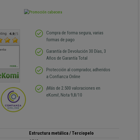
Compra de forma segura, varias
ting
4.9
/5
formas de pago
tento
Excelente relacion
Todo fenomenal , la
Muy contento rapidez en
SAS
Garantía de Devolución 30 Días, 3
calidad precio Plazo de
atención al cliente de 10,
la entrega y calidad en el
Años de Garantía Total
entrega correcto.
sin duda volvería a
producto.
Repetiría la compra sin
comprar
duda
MORE...
Protección al comprador, adheridos
a Confianza Online
¡Más de 2.500 valoraciones en
eKomi!, Nota 9,8/10
Estructura metálica / Terciopelo