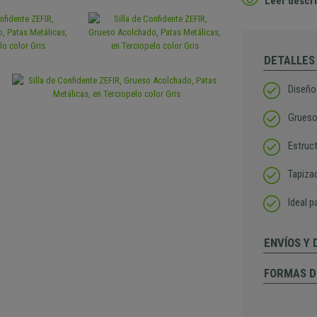
Leer descri
DETALLES
Diseño
Grueso
Estruc
Tapizad
Ideal 
ENVÍOS Y
FORMAS D