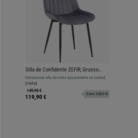
Silla de Confidente ZEFIR, Grueso
Acolchado, Patas Metálicas, en
Sensacional silla de visita que presenta un cuidado
Terciopelo color Gris
diseño y ofrece elevado grado de confort.
[+Info]
149,90 €
Envio GRATIS
119,90 €