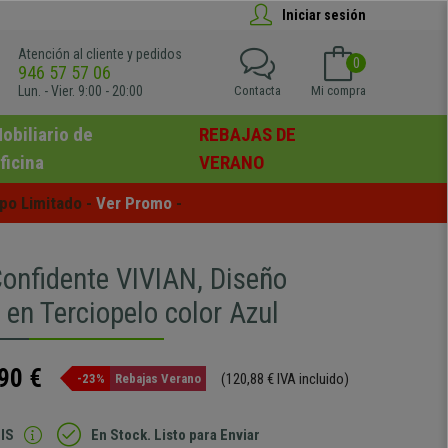
Iniciar sesión
Atención al cliente y pedidos
0
946 57 57 06
Lun. - Vier. 9:00 - 20:00
Contacta
Mi compra
obiliario de
REBAJAS DE
ficina
VERANO
po Limitado - 
Ver Promo
 -
Confidente VIVIAN, Diseño
en Terciopelo color Azul
90 €
(120,88 € IVA incluido)
-23%
Rebajas Verano
IS
En Stock. Listo para Enviar