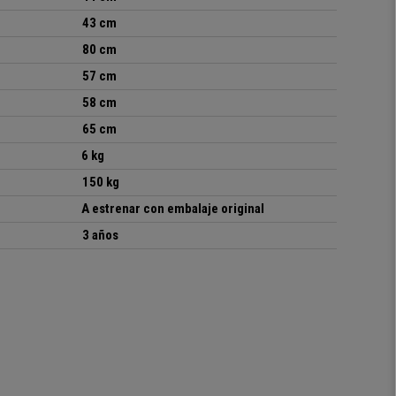
43 cm
80 cm
57 cm
58 cm
65 cm
6 kg
150 kg
A estrenar con embalaje original
3 años