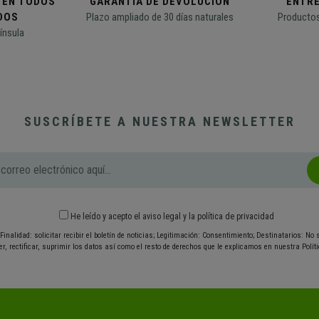
 EN TODOS
GARANTÍA DE DEVOLUCIÓN
ENTR
DOS
Plazo ampliado de 30 días naturales
Productos
ínsula
SUSCRÍBETE A NUESTRA NEWSLETTER
He leído y acepto el
aviso legal
y
la política de privacidad
Finalidad: solicitar recibir el boletín de noticias; Legitimación: Consentimiento; Destinatarios: No
r, rectificar, suprimir los datos así como el resto de derechos que le explicamos en nuestra Políti