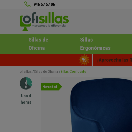
946 57 57 06
Sillas de
Sillas
Oficina
Ergonómicas
¡Aprovecha las R
ofisillas
Sillas de Oficina
Sillas Confidente
Novedad
Uso 4
horas