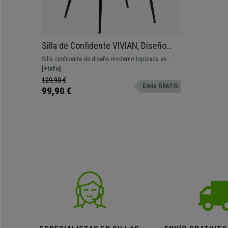
Silla de Confidente VIVIAN, Diseño
moderno, en Terciopelo color Azul
Silla confidente de diseño moderno tapizada en
suave terciopelo. Ofrece una excelente comodidad,
[+Info]
gran resistencia y está fabricada con materiales de
129,90 €
Envio GRATIS
alta calidad.
99,90 €