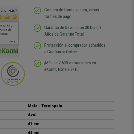
Compra de forma segura, varias
ting
4.9
/5
formas de pago
tención y
Muy buena atención de
Si estoy contento
Excelente relacion
Todo fe
Garantía de Devolución 30 Días, 3
rvicio de
cara al asesoramiento
calidad precio Plazo de
atención
Años de Garantía Total
liente
comercial y el envío ha
entrega correcto.
sin duda
sido muy rápido
Repetiría la compra sin
compra
duda
MORE...
Protección al comprador, adheridos
a Confianza Online
¡Más de 2.500 valoraciones en
eKomi!, Nota 9,8/10
Metal | Terciopelo
Azul
47 cm
44 cm