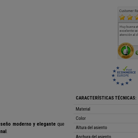
Customer Ra
Estoy muy contento.
...
Muy buena a
Todo muy bien
excelente se
atención al c
CARACTERÍSTICAS TÉCNICAS:
Material
Color
iseño moderno y elegante
que
Altura del asiento
nal
.
Anchura del asiento