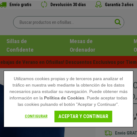
Envío gratis
Devolución 30 días
Garantía 3 años
Sillas de
Mesas de
M
Confidente
Ordenador
O
ebajas de Verano en Ofisillas! Descuentos Exclusivos por Tiem
Utilizamos cookies propias y de terceros para analizar el
Silla de 
tráfico en nuestra web mediante la obtención de los datos
necesarios para estudiar su navegación. Puede obtener más
moderno, 
información en la
Política de Cookies
. Puede aceptar todas
las cookies pulsando el botón "Aceptar y Continuar".
99,
129,90 €
ACEPTAR Y CONTINUAR
CONFIGURAR
Envio GRAT