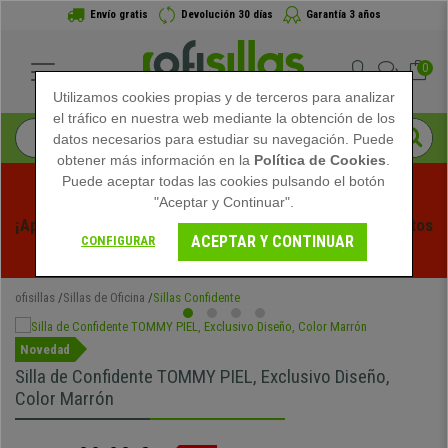
Envío gratis
Devolución 30 días
Garantía 3 años
0
Utilizamos cookies propias y de terceros para analizar
el tráfico en nuestra web mediante la obtención de los
datos necesarios para estudiar su navegación. Puede
obtener más información en la
Política de Cookies
.
Puede aceptar todas las cookies pulsando el botón
"Aceptar y Continuar".
¡Aprovecha las Rebajas de Verano en Ofisillas! Descuentos 
ACEPTAR Y CONTINUAR
CONFIGURAR
Exclusivos por Tiempo Limitado - 
Ver Promo
 -
ofisillas
Sillas de Oficina
Sillas Confidente
Novedad
Silla de Confidente TOMMY PIEL, Exclusivo Diseño,
Color Marrón