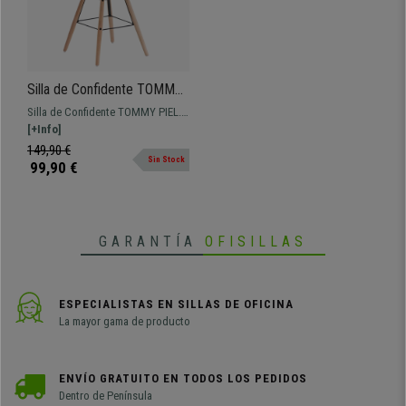
Silla de Confidente TOMMY
PIEL, Exclusivo Diseño,
Silla de Confidente TOMMY PIEL.
Color Marrón
Un modelo totalmente versátil y
[+Info]
adaptable a tus necesidades. ¡Te
149,90 €
Sin Stock
encantará!
99,90 €
GARANTÍA
OFISILLAS
ESPECIALISTAS EN SILLAS DE OFICINA
La mayor gama de producto
ENVÍO GRATUITO EN TODOS LOS PEDIDOS
Dentro de Península