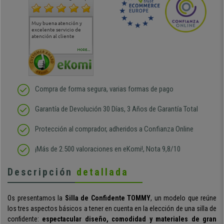
Muy buena atención y
Muy buena atención de
Si estoy contento
Excele
excelente servicio de
cara al asesoramiento
calida
atención al cliente
comercial y el envío ha
entreg
sido muy rápido
Repeti
duda
MORE...
Compra de forma segura, varias formas de pago
Garantía de Devolución 30 Días, 3 Años de Garantía Total
Protección al comprador, adheridos a Confianza Online
¡Más de 2.500 valoraciones en eKomi!, Nota 9,8/10
Descripción
detallada
Os presentamos la
Silla de Confidente TOMMY
, un modelo que reúne
los tres aspectos básicos a tener en cuenta en la elección de una silla de
confidente:
espectacular diseño, comodidad y materiales de gran