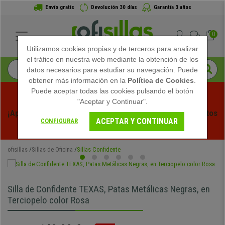
Envío gratis
Devolución 30 días
Garantía 3 años
0
Utilizamos cookies propias y de terceros para analizar
el tráfico en nuestra web mediante la obtención de los
datos necesarios para estudiar su navegación. Puede
obtener más información en la
Política de Cookies
.
Puede aceptar todas las cookies pulsando el botón
"Aceptar y Continuar".
¡Aprovecha las Rebajas de Verano en Ofisillas! Descuentos 
ACEPTAR Y CONTINUAR
CONFIGURAR
Exclusivos por Tiempo Limitado - 
Ver Promo
 -
ofisillas
Sillas de Oficina
Sillas Confidente
Silla de Confidente TEXAS, Patas Metálicas Negras, en
Terciopelo color Rosa