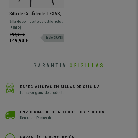
Silla de Confidente TEXAS,
Patas Metálicas Negras, en
Silla de confidente de estilo actual
Terciopelo color Rosa
con grueso acolchado y fabricada
[+Info]
con materiales de primera calidad.
194,90 €
Envio GRATIS
149,90 €
GARANTÍA
OFISILLAS
ESPECIALISTAS EN SILLAS DE OFICINA
La mayor gama de producto
ENVÍO GRATUITO EN TODOS LOS PEDIDOS
Dentro de Península
GARANTÍA DE DEVOLUCIÓN