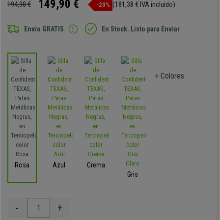
149,90 €
194,90 €
(181,38 € IVA incluido)
-23%
Envio GRATIS
En Stock. Listo para Enviar
+ Colores
Rosa
Azul
Crema
Gris
-
+