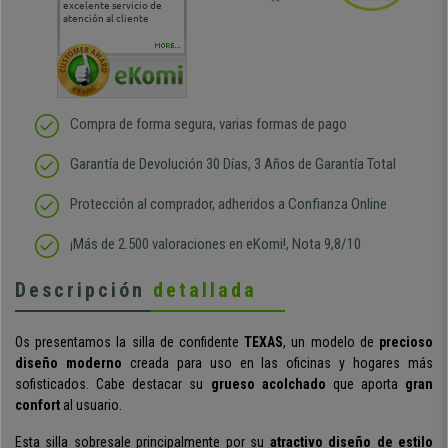
excelente servicio de
cara al asesoramiento
calida
atención al cliente
comercial y el envío ha
entreg
sido muy rápido
Repeti
duda
MORE...
Compra de forma segura, varias formas de pago
Garantía de Devolución 30 Días, 3 Años de Garantía Total
Protección al comprador, adheridos a Confianza Online
¡Más de 2.500 valoraciones en eKomi!, Nota 9,8/10
Descripción
detallada
Os presentamos la silla de confidente
TEXAS
, un modelo de
precioso
diseño moderno
creada para uso en las oficinas y hogares más
sofisticados. Cabe destacar su
grueso acolchado
que aporta
gran
confort
al usuario.
Esta silla sobresale principalmente por su
atractivo diseño de estilo