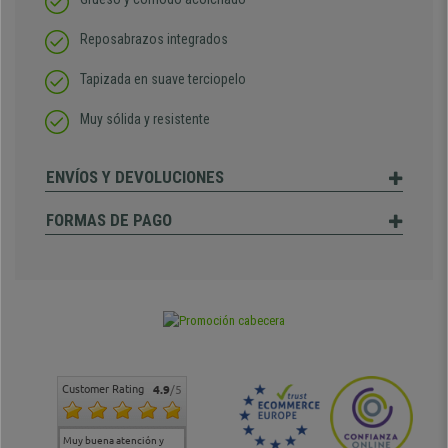
Reposabrazos integrados
Tapizada en suave terciopelo
Muy sólida y resistente
ENVÍOS Y DEVOLUCIONES
FORMAS DE PAGO
Customer Rating
4.9
/5
Muy buena atención y
Muy buena atención de
Si estoy contento
Excele