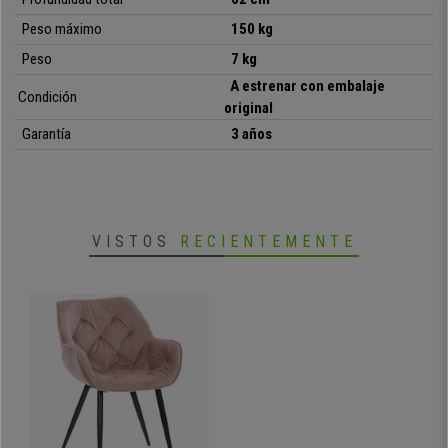
Peso máximo
150 kg
•
Grueso y confortable acolchado
• Exclusivo diseño de estilo moderno
Peso
7 kg
•
Patas de metal muy resistentes
A estrenar con embalaje
Condición
• Tapizada en terciopelo de calidad
original
•
Gran calidad y máxima solidez
Garantía
3 años
VISTOS
RECIENTEMENTE