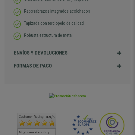
Reposabrazos integrados acolchados
Tapizada con terciopelo de calidad
Robusta estructura de metal
ENVÍOS Y DEVOLUCIONES
FORMAS DE PAGO
Customer Rating
4.9
/5
Muy buena atención y
Muy buena atención de
Si estoy contento
Excele