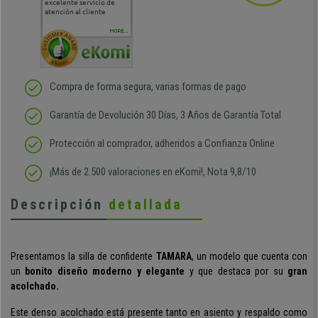
excelente servicio de
cara al asesoramiento
calida
atención al cliente
comercial y el envío ha
entreg
sido muy rápido
Repeti
duda
MORE...
Compra de forma segura, varias formas de pago
Garantía de Devolución 30 Días, 3 Años de Garantía Total
Protección al comprador, adheridos a Confianza Online
¡Más de 2.500 valoraciones en eKomi!, Nota 9,8/10
Descripción
detallada
Presentamos la silla de confidente
TAMARA
, un modelo que cuenta con
un
bonito diseño moderno y elegante
y que destaca por su
gran
acolchado.
Este denso acolchado está presente tanto en asiento y respaldo como