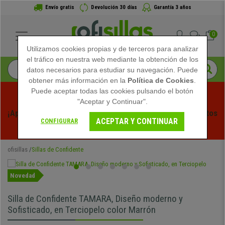
Envío gratis
Devolución 30 días
Garantía 3 años
0
Utilizamos cookies propias y de terceros para analizar
el tráfico en nuestra web mediante la obtención de los
datos necesarios para estudiar su navegación. Puede
obtener más información en la
Política de Cookies
.
Puede aceptar todas las cookies pulsando el botón
"Aceptar y Continuar".
¡Aprovecha las Rebajas de Verano en Ofisillas! Descuentos 
ACEPTAR Y CONTINUAR
CONFIGURAR
Exclusivos por Tiempo Limitado - 
Ver Promo
 -
ofisillas
Sillas de Confidente
Novedad
Silla de Confidente TAMARA, Diseño moderno y
Sofisticado, en Terciopelo color Marrón