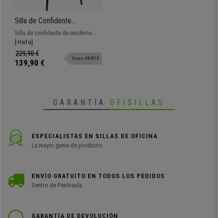
Silla de Confidente
TAMARA, Diseño moderno y
Silla de confidente de moderno
Sofisticado, en Terciopelo
diseño tapizada en terciopelo.
[+Info]
color Marrón
Cómoda, resistente y fabricada
229,90 €
Envio GRATIS
con materiales de calidad.
139,90 €
GARANTÍA
OFISILLAS
ESPECIALISTAS EN SILLAS DE OFICINA
La mayor gama de producto
ENVÍO GRATUITO EN TODOS LOS PEDIDOS
Dentro de Península
GARANTÍA DE DEVOLUCIÓN