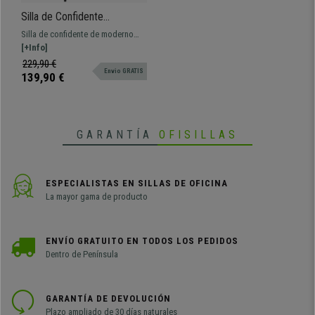
Silla de Confidente
TAMARA, Diseño moderno y
Silla de confidente de moderno
Sofisticado, en Tela color
diseño tapizada en tela. Cómoda,
[+Info]
Gris Oscuro
resistente y fabricada con
229,90 €
Envio GRATIS
materiales de calidad.
139,90 €
GARANTÍA
OFISILLAS
ESPECIALISTAS EN SILLAS DE OFICINA
La mayor gama de producto
ENVÍO GRATUITO EN TODOS LOS PEDIDOS
Dentro de Península
GARANTÍA DE DEVOLUCIÓN
Plazo ampliado de 30 días naturales