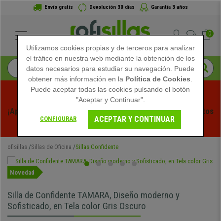
Envío gratis
Devolución 30 días
Garantía 3 años
0
Utilizamos cookies propias y de terceros para analizar
el tráfico en nuestra web mediante la obtención de los
datos necesarios para estudiar su navegación. Puede
obtener más información en la
Política de Cookies
.
Puede aceptar todas las cookies pulsando el botón
"Aceptar y Continuar".
¡Aprovecha las Rebajas de Verano en Ofisillas! Descuentos 
ACEPTAR Y CONTINUAR
CONFIGURAR
Exclusivos por Tiempo Limitado - 
Ver Promo
 -
ofisillas
Sillas de Oficina
Sillas Confidente
Novedad
Silla de Confidente TAMARA, Diseño moderno y
Sofisticado, en Tela color Gris Oscuro