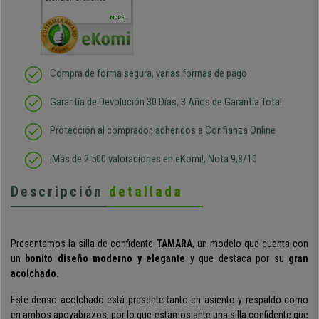
sido muy rápido
Repeti
duda
MORE...
Compra de forma segura, varias formas de pago
Garantía de Devolución 30 Días, 3 Años de Garantía Total
Protección al comprador, adheridos a Confianza Online
¡Más de 2.500 valoraciones en eKomi!, Nota 9,8/10
Descripción
detallada
Presentamos la silla de confidente
TAMARA
, un modelo que cuenta con
un
bonito diseño moderno y elegante
y que destaca por su
gran
acolchado.
Este denso acolchado está presente tanto en asiento y respaldo como
en ambos apoyabrazos, por lo que estamos ante una silla confidente que