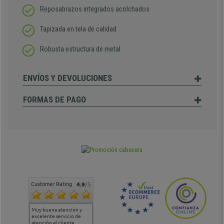
Reposabrazos integrados acolchados
Tapizada en tela de calidad
Robusta estructura de metal
ENVÍOS Y DEVOLUCIONES
FORMAS DE PAGO
Customer Rating
4.9
/5
Muy buena atención y
Muy buena atención de
Si estoy contento
Excele
excelente servicio de
cara al asesoramiento
calida
atención al cliente
comercial y el envío ha
entreg