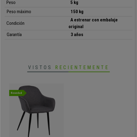
Peso
5 kg
• Diseño moderno y sofisticado
Peso máximo
150 kg
•
Grueso acolchado en asiento y respaldo
A estrenar con embalaje
Condición
• Apoyabrazos integrados y acolchados
original
•
Tapizada con tela de primera calidad
Garantía
3 años
• Máxima resistencia hasta 150 kg
VISTOS
RECIENTEMENTE
Novedad