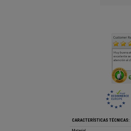
Customer Ra
Estoy muy contento.
...
Muy buena a
Todo muy bien
excelente se
atención al c
CARACTERÍSTICAS TÉCNICAS:
Material