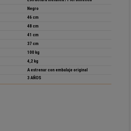
Negro
46 cm
48 cm
41 cm
37 cm
100 kg
4,2 kg
A estrenar con embalaje original
3 AÑOS