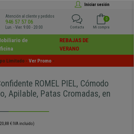
Iniciar sesión
Atención al cliente y pedidos
0
946 57 57 06
Lun. - Vier. 9:00 - 20:00
Contacta
Mi compra
obiliario de
REBAJAS DE
ficina
VERANO
po Limitado - 
Ver Promo
 -
 Confidente ROMEL PIEL, Cómodo
o, Apilable, Patas Cromadas, en
20,88 € IVA incluido)