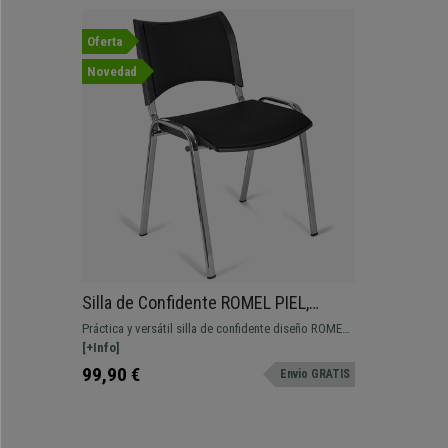
Oferta
Novedad
Silla de Confidente ROMEL PIEL,
Cómodo Acolchado, Apilable, Patas
Práctica y versátil silla de confidente diseño ROMEL
Cromadas, en Negro
PIEL. Confortable acolchado tapizado en piel,
[+Info]
resistente y con bonito diseño moderno.
99,90 €
Envio GRATIS