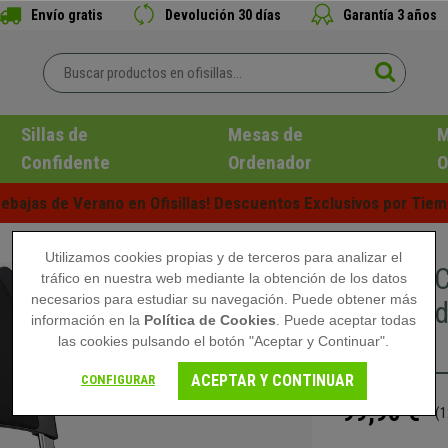
Envío gratis
Devolución 30 días
Garantía 3 años
Sillas de
Mesas de
M
Confidente
Ordenador
O
ebajas de Verano en Ofisillas! Descuentos Exclusivos por Tiem
Utilizamos cookies propias y de terceros para analizar el
Silla de
tráfico en nuestra web mediante la obtención de los datos
necesarios para estudiar su navegación. Puede obtener más
Acolchad
información en la
Política de Cookies
. Puede aceptar todas
Negro
las cookies pulsando el botón "Aceptar y Continuar".
ACEPTAR Y CONTINUAR
CONFIGURAR
99,90 €
(1