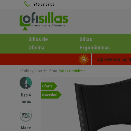
946 57 57 06
Sillas de
Sillas
Oficina
Ergonómicas
¡Aprovecha las R
ofisillas
Sillas de Oficina
Sillas Confidente
Oferta
Uso 4
Novedad
horas
Made