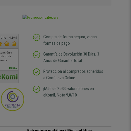
Compra de forma segura, varias
ting
4.9
/5
formas de pago
tención y
Muy buena atención de
Si estoy contento
Excelente relacion
Todo fe
Garantía de Devolución 30 Días, 3
rvicio de
cara al asesoramiento
calidad precio Plazo de
atención
Años de Garantía Total
liente
comercial y el envío ha
entrega correcto.
sin duda
sido muy rápido
Repetiría la compra sin
compra
duda
MORE...
Protección al comprador, adheridos
a Confianza Online
¡Más de 2.500 valoraciones en
eKomi!, Nota 9,8/10
Estructura metálica / Piel sintética