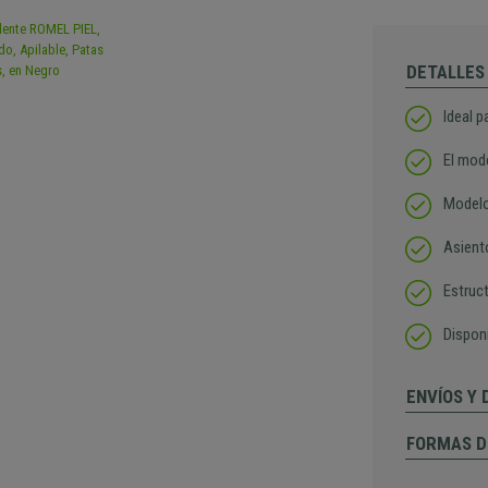
DETALLES
Ideal p
El mod
Modelo
Asient
Estruct
Dispon
ENVÍOS Y
FORMAS D