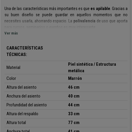
Una de las características más importantes es que
es apilable
. Gracias a
su buen diseño se puede guardar en aquellos momentos que no
necesites usarla, ahorrando espacio. La
polivalencia
de uso que aporta
para cursos, seminarios o eventos es muy interesante.
Ver más
Además de bonita es realmente cómoda
, gracias al generoso
acolchado en respaldo y asiento. El tapizado es en
piel sintética de
CARACTERÍSTICAS
fácil limpieza
y sus costuras forman elegantes cuadrados.
TÉCNICAS:
Está ideada
para durar muchos años y seguir como el primer día, ya que
Piel sintética / Estructura
Material
para su fabricación se han seleccionado
materiales de primera
metálica
calidad
.
La
robusta estructura metálica
en acero cromado
hace que la
Color
Marrón
silla sea muy resistente y estable. Incluye además tacos antideslizantes
para mayor seguridad y proteger el suelo.
Altura del asiento
46 cm
Anchura del asiento
40 cm
Estamos ante unas
sillas de confidente con un diseño bonito,
versátil y a un precio muy ajustado
teniendo en cuenta su calidad
.
Profundidad del asiento
44 cm
Confía en la garantía y servicio que solo un especialista en el sector te
Altura del respaldo
33 cm
puede dar ¡no te quedes sin ellas!
Altura total
77 cm
Anchura total
41 cm