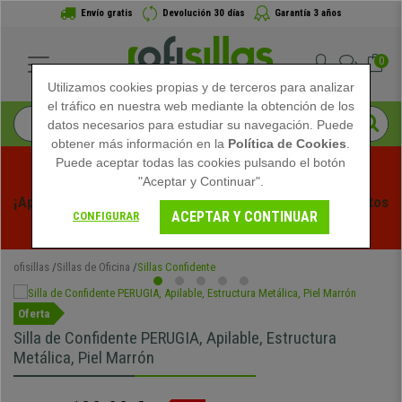
Envío gratis
Devolución 30 días
Garantía 3 años
0
Utilizamos cookies propias y de terceros para analizar
el tráfico en nuestra web mediante la obtención de los
datos necesarios para estudiar su navegación. Puede
obtener más información en la
Política de Cookies
.
Puede aceptar todas las cookies pulsando el botón
"Aceptar y Continuar".
¡Aprovecha las Rebajas de Verano en Ofisillas! Descuentos 
ACEPTAR Y CONTINUAR
CONFIGURAR
Exclusivos por Tiempo Limitado - 
Ver Promo
 -
ofisillas
Sillas de Oficina
Sillas Confidente
Oferta
Silla de Confidente PERUGIA, Apilable, Estructura
Metálica, Piel Marrón