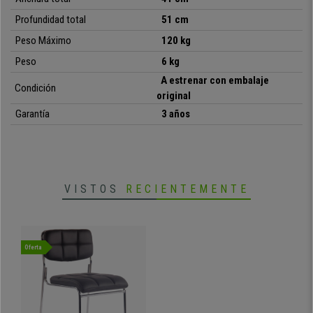
•
Apilable, fácil almacenaje
Profundidad total
51 cm
• Grueso acolchado en asiento y respaldo
Peso Máximo
120 kg
•
Estructura metálica muy resistente
• Diseño moderno, varios acabados
Peso
6 kg
•
Fabricación y detalles de calidad
A estrenar con embalaje
Condición
original
Garantía
3 años
VISTOS
RECIENTEMENTE
Oferta