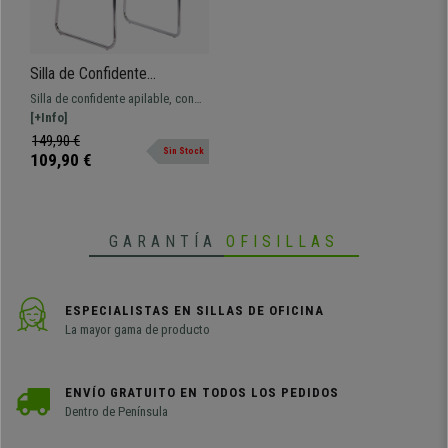
Silla de Confidente
PERUGIA, Apilable,
Silla de confidente apilable, con
Estructura Metálica, Piel
elegante estructura metálica.
[+Info]
Marrón
Diseño clásico y atemporal, con
149,90 €
Sin Stock
materiales de calidad y varios
109,90 €
colores
GARANTÍA
OFISILLAS
ESPECIALISTAS EN SILLAS DE OFICINA
La mayor gama de producto
ENVÍO GRATUITO EN TODOS LOS PEDIDOS
Dentro de Península