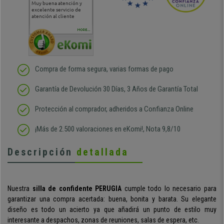
Muy buena atención y
Muy buena atención de
Si estoy contento
Excele
excelente servicio de
cara al asesoramiento
calida
atención al cliente
comercial y el envío ha
entreg
sido muy rápido
Repeti
duda
MORE...
Compra de forma segura, varias formas de pago
Garantía de Devolución 30 Días, 3 Años de Garantía Total
Protección al comprador, adheridos a Confianza Online
¡Más de 2.500 valoraciones en eKomi!, Nota 9,8/10
Descripción
detallada
Nuestra
silla de confidente PERUGIA
cumple todo lo necesario para
garantizar una compra acertada: buena, bonita y barata. Su elegante
diseño es todo un acierto ya que añadirá un punto de estilo muy
interesante a despachos, zonas de reuniones, salas de espera, etc.