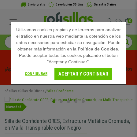
Envío gratis
Devolución 30 días
Garantía 3 años
0
Utilizamos cookies propias y de terceros para analizar
el tráfico en nuestra web mediante la obtención de los
datos necesarios para estudiar su navegación. Puede
obtener más información en la
Política de Cookies
.
Puede aceptar todas las cookies pulsando el botón
"Aceptar y Continuar".
¡Aprovecha las Rebajas de Verano en Ofisillas! Descuentos 
ACEPTAR Y CONTINUAR
CONFIGURAR
Exclusivos por Tiempo Limitado - 
Ver Promo
 -
ofisillas
Sillas de Oficina
Sillas Confidente
Novedad
Silla de Confidente ORES, Estructura Metálica Cromada,
en Malla Transpirable color Negro