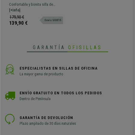
Estructura Metálica
Confortable y bonita silla de
Cromada, en Malla
confidente tapizada en malla
[+Info]
Transpirable color Negro
transpirable con robusta
179,90 €
Envio GRATIS
estructura metálica.
139,90 €
GARANTÍA
OFISILLAS
ESPECIALISTAS EN SILLAS DE OFICINA
La mayor gama de producto
ENVÍO GRATUITO EN TODOS LOS PEDIDOS
Dentro de Península
GARANTÍA DE DEVOLUCIÓN
Plazo ampliado de 30 días naturales