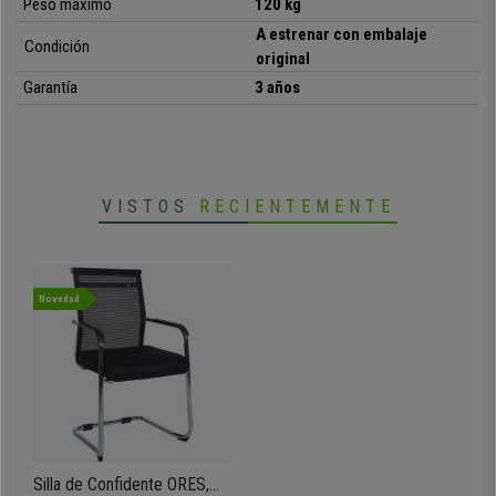
Peso máximo
120 kg
•
Estructura metálica muy robusta
A estrenar con embalaje
•
Ideal para salas de espera o de reuniones
Condición
original
• Atractivo diseño de estilo moderno
Garantía
3 años
•
Tapizada en malla transpirable
VISTOS
RECIENTEMENTE
Novedad
Silla de Confidente ORES,