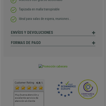
Tapizada en malla transpirable
Ideal para salas de espera, reuniones...
ENVÍOS Y DEVOLUCIONES
FORMAS DE PAGO
Customer Rating
4.9
/5
Muy buena atención y
Muy buena atención de
Si estoy contento
Excele
excelente servicio de
cara al asesoramiento
calida
atención al cliente
comercial y el envío ha
entreg
sido muy rápido
Repeti