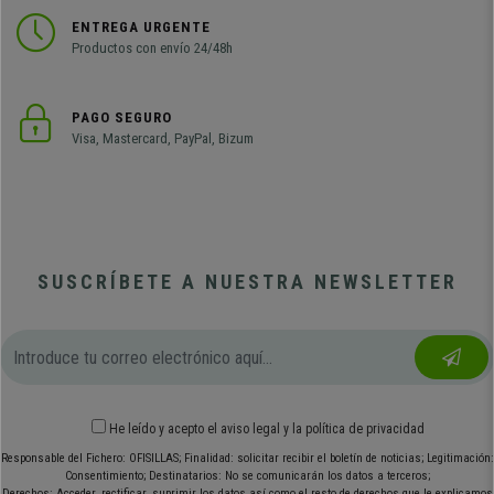
ENTREGA URGENTE
Productos con envío 24/48h
PAGO SEGURO
Visa, Mastercard, PayPal, Bizum
SUSCRÍBETE A NUESTRA NEWSLETTER
He leído y acepto el
aviso legal
y
la política de privacidad
Responsable del Fichero: OFISILLAS; Finalidad: solicitar recibir el boletín de noticias; Legitimación:
Consentimiento; Destinatarios: No se comunicarán los datos a terceros;
Derechos: Acceder, rectificar, suprimir los datos así como el resto de derechos que le explicamos