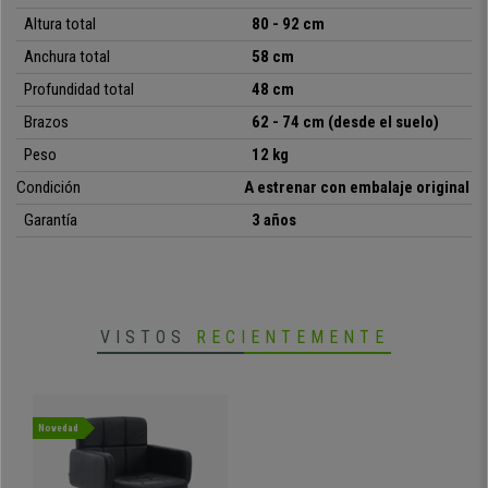
durar muchos años y seguir como el primer día.
Además, tiene un precio
Altura total
80 - 92 cm
excepcional y sin olvidar que ofrecemos el mejor servicio del mercado.
Anchura total
58 cm
¡Aprovecha la ocasión!
Profundidad total
48 cm
•
Ajustable en altura y giratoria 360 º
Brazos
62 - 74 cm (desde el suelo)
• Tapizada con piel sintética de calidad
Peso
12 kg
•
Grueso y cómodo acolchado
• Diseño único de estilo moderno
Condición
A estrenar con embalaje original
•
Robusta estructura metálica
Garantía
3 años
• Muy versátil y funcional
VISTOS
RECIENTEMENTE
Novedad