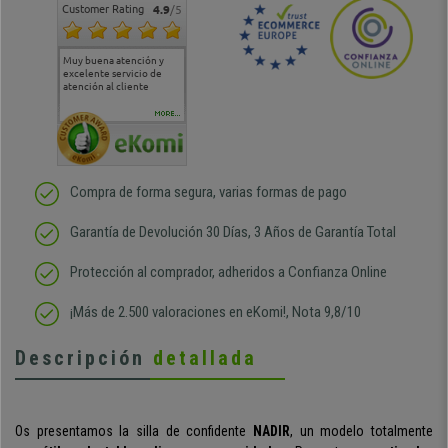
Customer Rating
4.9
/5
Muy buena atención y
Muy buena atención de
Si estoy contento
Excele
excelente servicio de
cara al asesoramiento
calida
atención al cliente
comercial y el envío ha
entreg
sido muy rápido
Repeti
duda
MORE...
Compra de forma segura, varias formas de pago
Garantía de Devolución 30 Días, 3 Años de Garantía Total
Protección al comprador, adheridos a Confianza Online
¡Más de 2.500 valoraciones en eKomi!, Nota 9,8/10
Descripción
detallada
Os presentamos la silla de confidente
NADIR
, un modelo
totalmente