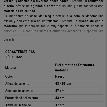
versátil y adaptable a diversas necesidades
. Presenta un
cautivador
diseño
, ofrece un
agradable confort
al usuario y está fabricada con
materiales de calidad
.
Es importante no descuidar ningún detalle a la hora de decorar una
oficina
y con esta silla no defraudarás. Presenta un
diseño de estilo
moderno
que
le dará un toque muy especial a la estancia donde la
coloques. Sus
costuras vistas y cuidados acabados
le aportan una
elegancia encantadora.
Ver más
También sobresale por la funcionalidad, pues es una
silla práctica y
operativa
. Su
asiento
ajustable en altura y giratorio 360º
aporta la
máxima flexibilidad de uso. Esto la convierte en una silla ideal para
CARACTERÍSTICAS
adaptarse a cualquier necesidad o espacio. Es ideal para ser usada en
TÉCNICAS:
diferentes ubicaciones, tales como puestos de atención, salas de
Piel sintética / Estructura
reuniones o recepciones.
Material
metálica
Cabe destacar los
materiales de calidad
seleccionados para su
fabricación. El
Color
grueso acolchado de alta densidad
Negro
presente en
asiento, respaldo y reposabrazos, garantizan un elevado grado de
Altura del asiento
43 - 55 cm
confort. Está
tapizada con piel sintética de calidad y agradable tacto
,
Anchura del asiento
47 cm
un material resistente y de fácil limpieza. Y por último, su
robusta base
metálica
asegura la estabilidad de la silla.
Profundidad del asiento
43 cm
En conclusión, hablamos de una
práctica y cómoda silla de confidente
Altura del respaldo
37 cm
que presenta diseño y acabados de calidad
.
Sin duda, está
hecha para