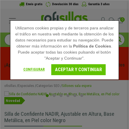
Envío gratis
Devolución 30 días
Garantía 3 años
0
Utilizamos cookies propias y de terceros para analizar
el tráfico en nuestra web mediante la obtención de los
datos necesarios para estudiar su navegación. Puede
obtener más información en la
Política de Cookies
.
Puede aceptar todas las cookies pulsando el botón
"Aceptar y Continuar".
¡Aprovecha las Rebajas de Verano en Ofisillas! Descuentos 
ACEPTAR Y CONTINUAR
CONFIGURAR
Exclusivos por Tiempo Limitado - 
Ver Promo
 -
ofisillas
Especiales
Categorías SEO
Sillones sala espera
Novedad
Silla de Confidente NADIR, Ajustable en Altura, Base
Metálica, en Piel color Negro