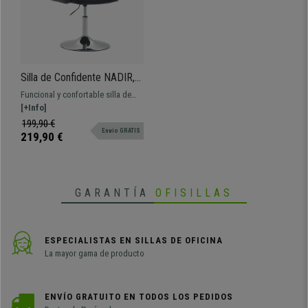
Silla de Confidente NADIR,
Ajustable en Altura, Base
Funcional y confortable silla de
Metálica, en Piel color
confidente con base metálica y
[+Info]
Negro
asiento ajustable en altura.
199,90 €
Envio GRATIS
219,90 €
GARANTÍA
OFISILLAS
ESPECIALISTAS EN SILLAS DE OFICINA
La mayor gama de producto
ENVÍO GRATUITO EN TODOS LOS PEDIDOS