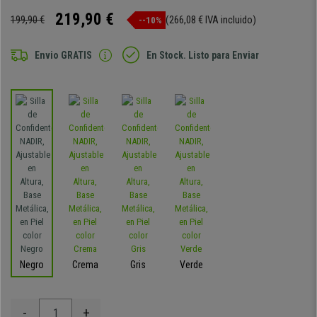
219,90 €
199,90 €
(266,08 € IVA incluido)
--10%
Envio GRATIS
En Stock. Listo para Enviar
Negro
Crema
Gris
Verde
-
+