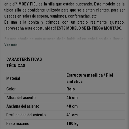
en piel?
MOBY PIEL
es la silla que estaba buscando. Este modelo es la
típica silla de confidente utilizada para que se sienten clientes, para ser
usadas en salas de espera, reuniones, conferencias, etc.
Es una silla bonita y cómoda con un precio realmente ajustado,
¡aprovecha esta oportunidad! ESTE MODELO SE ENTREGA MONTADO.
Su acolchado es más grueso de lo habitual en este tipo de sillas: el
asiento y el respaldo es muy cómodo
Ver más
, ideal para ofrecer a los clientes
o invitados un asiento confortable y de calidad.
CARACTERÍSTICAS
Esta tapizada en
piel sintética de gran calidad y fácil limpieza
. Está
TÉCNICAS:
disponible en varios colores
, así podrás elegir la que mejor se adapte a
tus necesidades y entorno.
Estructura metálica / Piel
Material
sintética
Estamos antes una silla muy robusta y estable, ya que su estructura está
Color
Rojo
construida en marco de acero con 4
patas en color negro.
Altura del asiento
46 cm
Se trata de un modelo muy práctico y polivalente:
se pueden usar en
Anchura del asiento
48 cm
reuniones, con clientes, en salas de espera, recepciones de oficinas,
conferencias o eventos, etc.
Prácticidad y calidad a un precio
Profundidad del asiento
41 cm
inmejorable, ¿a qué esperas para comprarla?
Peso máximo
100 kg