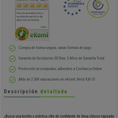
Muy buena atención y
Muy buena atención de
Si estoy contento
Excele
excelente servicio de
cara al asesoramiento
calida
atención al cliente
comercial y el envío ha
entreg
sido muy rápido
Repeti
duda
MORE...
Compra de forma segura, varias formas de pago
Garantía de Devolución 30 Días, 3 Años de Garantía Total
Protección al comprador, adheridos a Confianza Online
¡Más de 2.500 valoraciones en eKomi!, Nota 9,8/10
Descripción
detallada
¿Busca una bonita y práctica silla de confidente de línea clásica tapizada