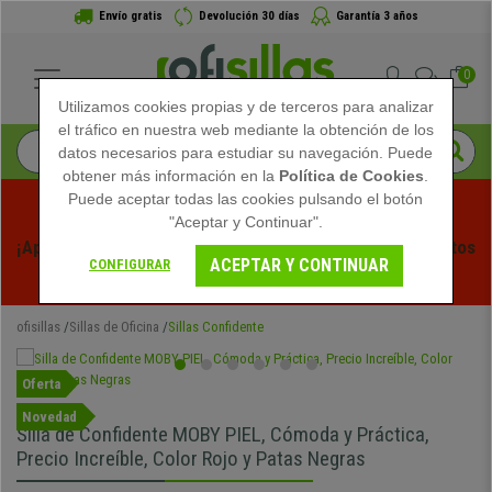
Envío gratis
Devolución 30 días
Garantía 3 años
0
Utilizamos cookies propias y de terceros para analizar
el tráfico en nuestra web mediante la obtención de los
datos necesarios para estudiar su navegación. Puede
obtener más información en la
Política de Cookies
.
Puede aceptar todas las cookies pulsando el botón
"Aceptar y Continuar".
¡Aprovecha las Rebajas de Verano en Ofisillas! Descuentos 
ACEPTAR Y CONTINUAR
CONFIGURAR
Exclusivos por Tiempo Limitado - 
Ver Promo
 -
ofisillas
Sillas de Oficina
Sillas Confidente
Oferta
Novedad
Silla de Confidente MOBY PIEL, Cómoda y Práctica,
Precio Increíble, Color Rojo y Patas Negras