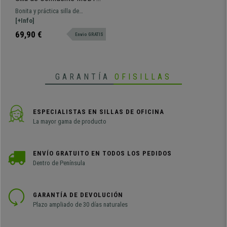
PIEL, Cómoda y Práctica,
Bonita y práctica silla de
Precio Increíble, Color Rojo
confidente MOBY PIEL. Estamos
[+Info]
y Patas Negras
ante la típica silla de confidente de
69,90 €
Envio GRATIS
línea clásica para que se puedan
sentar clientes, ponerlas en salas
de espera o de conferencias.
Disponible en varios colores.
GARANTÍA
OFISILLAS
ESPECIALISTAS EN SILLAS DE OFICINA
La mayor gama de producto
ENVÍO GRATUITO EN TODOS LOS PEDIDOS
Dentro de Península
GARANTÍA DE DEVOLUCIÓN
Plazo ampliado de 30 días naturales