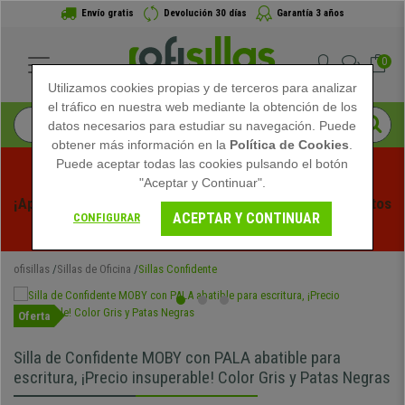
Envío gratis
Devolución 30 días
Garantía 3 años
0
Utilizamos cookies propias y de terceros para analizar
el tráfico en nuestra web mediante la obtención de los
datos necesarios para estudiar su navegación. Puede
obtener más información en la
Política de Cookies
.
Puede aceptar todas las cookies pulsando el botón
"Aceptar y Continuar".
¡Aprovecha las Rebajas de Verano en Ofisillas! Descuentos 
ACEPTAR Y CONTINUAR
CONFIGURAR
Exclusivos por Tiempo Limitado - 
Ver Promo
 -
ofisillas
Sillas de Oficina
Sillas Confidente
Oferta
Silla de Confidente MOBY con PALA abatible para
escritura, ¡Precio insuperable! Color Gris y Patas Negras