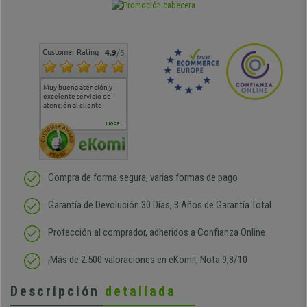
Customer Rating
4.9
/5
Muy buena atención y
Muy buena atención de
Si estoy contento
Excele
excelente servicio de
cara al asesoramiento
calida
atención al cliente
comercial y el envío ha
entreg
sido muy rápido
Repeti
duda
MORE...
Compra de forma segura, varias formas de pago
Garantía de Devolución 30 Días, 3 Años de Garantía Total
Protección al comprador, adheridos a Confianza Online
¡Más de 2.500 valoraciones en eKomi!, Nota 9,8/10
Descripción
detallada