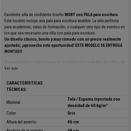
Excelente silla de confidente diseño
MOBY con PALA para escritura
.
Este modelo incluye una pala para escritura abatible. La silla perfecta
para academias, salas de formación, o cualquier otro tipo de eventos en
los que sea necesario una silla con pala para escritura.
Un diseño clásico, bonito y muy cómodo con un precio realmente
ajustado,
¡aprovecha esta oportunidad! ESTE MODELO SE ENTREGA
MONTADO
Su acolchado es más grueso de lo habitual en este tipo de sillas: el
asiento y el respaldo es muy grueso y cómodo
Ver más
, ideal para ofrecer a
los clientes o invitados un asiento confortable y de calidad. Además su
estructura está construida en marco de acero con 4
patas en color
CARACTERÍSTICAS
negro
.
TÉCNICAS:
Cabe destacar el
acolchado de espuma inyectada con densidad de 60
Tela / Espuma inyectada con
Material
kg/m³
por lo que la sentada es mucho más confortable. Esta espuma se
densidad de 60 kg/m³
inyecta sobre un molde cerrado, por lo que cada pieza tiene la forma
Color
Gris
exacta y
no se deforma ni con el uso, ni con el paso del tiempo
. Se
Altura del asiento
46 cm
trata de un exclusivo tipo de espuma que se utiliza en sillería de alta
gama y automoción.
Anchura de el asiento
48 cm