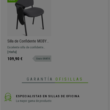
Oferta
Silla de Confidente MOBY
con PALA abatible para
Excelente silla de confidente
escritura, ¡Precio
diseño MOBY con PALA para
[+Info]
insuperable! Color Gris y
escritura. Este modelo incluye una
109,90 €
Envio GRATIS
Patas Negras
pala para escritura abatible. La
silla perfecta para academias,
salas de formación, o cualquier
otro tipo de eventos en los que
GARANTÍA
OFISILLAS
sea necesario una silla con pala
ESPECIALISTAS EN SILLAS DE OFICINA
La mayor gama de producto