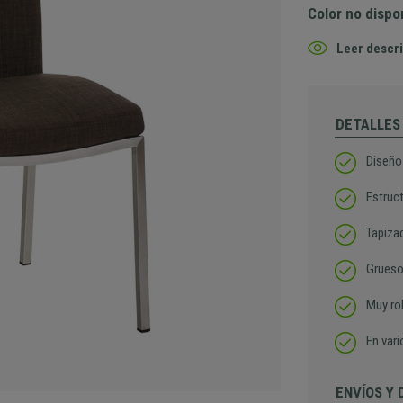
Color no dispo
Leer descri
DETALLES
Diseño
Estruc
Tapizad
Grueso
Muy ro
En vari
ENVÍOS Y