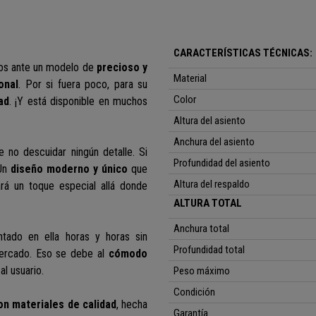
CARACTERÍSTICAS TÉCNICAS:
os ante un modelo de
precioso y
Material
onal
. Por si fuera poco, para su
Color
ad
. ¡Y está disponible en muchos
Altura del asiento
Anchura del asiento
 no descuidar ningún detalle. Si
Profundidad del asiento
 Un
diseño moderno y único
que
Altura del respaldo
rá un toque especial allá donde
ALTURA TOTAL
Anchura total
tado en ella horas y horas sin
Profundidad total
mercado. Eso se debe al
cómodo
al usuario.
Peso máximo
Condición
on materiales de calidad
,
hecha
Garantía