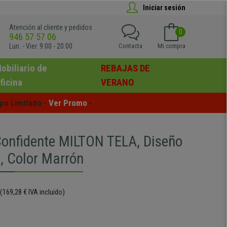
Iniciar sesión
Atención al cliente y pedidos
0
946 57 57 06
Lun. - Vier. 9:00 - 20:00
Contacta
Mi compra
obiliario de
REBAJAS DE
ficina
VERANO
po Limitado - 
Ver Promo
 -
 Confidente MILTON TELA, Diseño
o, Color Marrón
(169,28 € IVA incluido)