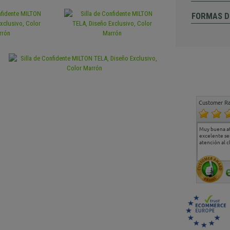
FORMAS D
Customer Ra
Estoy muy contento.
...
Muy buena a
Todo muy bien
excelente se
atención al c