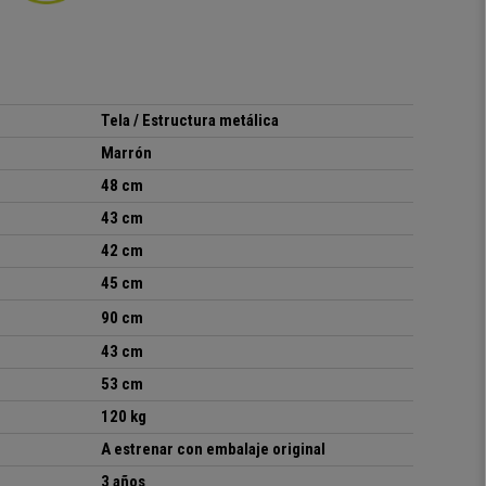
Tela / Estructura metálica
Marrón
48 cm
43 cm
42 cm
45 cm
90 cm
43 cm
53 cm
120 kg
A estrenar con embalaje original
3 años