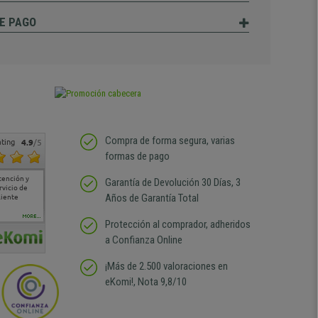
E PAGO
Compra de forma segura, varias
ting
4.9
/5
formas de pago
tención y
Muy buena atención de
Si estoy contento
Excelente relacion
Todo fe
Garantía de Devolución 30 Días, 3
rvicio de
cara al asesoramiento
calidad precio Plazo de
atención
Años de Garantía Total
liente
comercial y el envío ha
entrega correcto.
sin duda
sido muy rápido
Repetiría la compra sin
compra
duda
MORE...
Protección al comprador, adheridos
a Confianza Online
¡Más de 2.500 valoraciones en
eKomi!, Nota 9,8/10