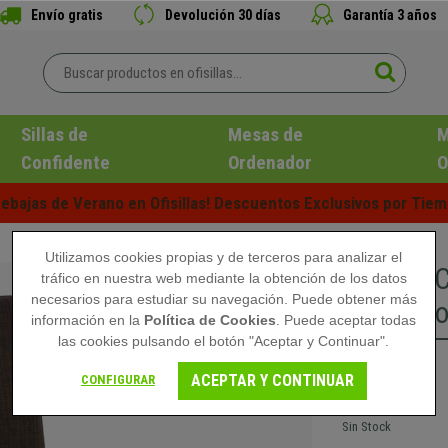
Envío gratis
Devolución 30 días
Garantía 3 años
Sillas de
Mesas de
M
Confidente
Ordenador
O
ebajas de Verano en Ofisillas! Descuentos Exclusivos por Tiem
Utilizamos cookies propias y de terceros para analizar el
Silla de
tráfico en nuestra web mediante la obtención de los datos
necesarios para estudiar su navegación. Puede obtener más
Exclusiv
información en la
Política de Cookies
. Puede aceptar todas
las cookies pulsando el botón "Aceptar y Continuar".
139,90 €
ACEPTAR Y CONTINUAR
CONFIGURAR
Sin Stock