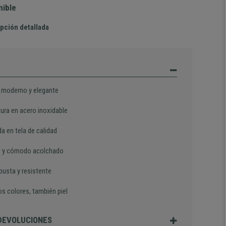
nible
pción detallada
 moderno y elegante
tura en acero inoxidable
a en tela de calidad
 y cómodo acolchado
busta y resistente
os colores, también piel
 DEVOLUCIONES