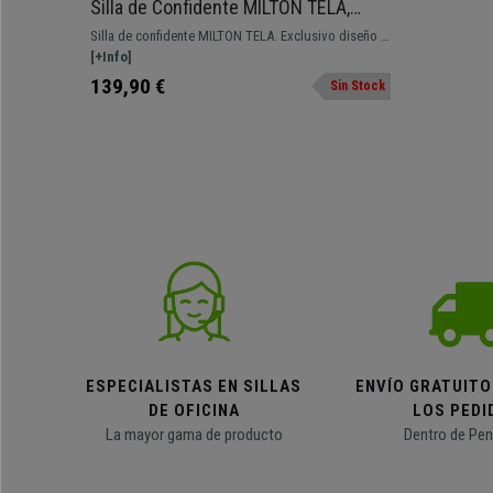
Silla de Confidente MILTON TELA,
Diseño Exclusivo, Color Marrón
Silla de confidente MILTON TELA. Exclusivo diseño y
confort sensacional. Una pieza de líneas sencillas
[+Info]
fabricada con materiales de calidad.
139,90 €
Sin Stock
ESPECIALISTAS EN SILLAS
ENVÍO GRATUITO
DE OFICINA
LOS PEDI
La mayor gama de producto
Dentro de Pen