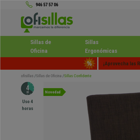
946 57 57 06
Sillas de
Sillas
Oficina
Ergonómicas
¡Aprovecha las R
ofisillas
Sillas de Oficina
Sillas Confidente
Novedad
Uso 4
horas