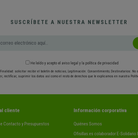
SUSCRÍBETE A NUESTRA NEWSLETTER
He leído y acepto el
aviso legal
y
la política de privacidad
Finalidad: solicitar recibir el boletín de noticias; Legitimación: Consentimiento; Destinatarios: No
r, rectificar, suprimir los datos así como el resto de derechos que le explicamos en nuestra Políti
al cliente
Información corporativa
de Contacto y Presupuestos
Quiénes Somos
Ofisillas.es colaborador E-Solidario