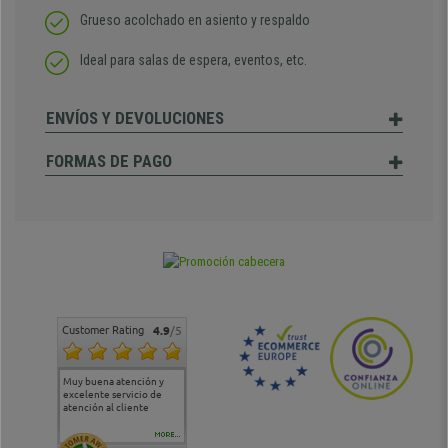
Grueso acolchado en asiento y respaldo
Ideal para salas de espera, eventos, etc.
ENVÍOS Y DEVOLUCIONES
FORMAS DE PAGO
Customer Rating
4.9
/5
Muy buena atención y
Muy buena atención de
Si estoy contento
Excele
excelente servicio de
cara al asesoramiento
calida
atención al cliente
comercial y el envío ha
entreg
sido muy rápido
Repeti
duda
MORE...