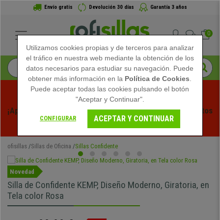
Envío gratis
Devolución 30 días
Garantía 3 años
0
Utilizamos cookies propias y de terceros para analizar
el tráfico en nuestra web mediante la obtención de los
datos necesarios para estudiar su navegación. Puede
obtener más información en la
Política de Cookies
.
Puede aceptar todas las cookies pulsando el botón
"Aceptar y Continuar".
¡Aprovecha las Rebajas de Verano en Ofisillas! Descuentos 
ACEPTAR Y CONTINUAR
CONFIGURAR
Exclusivos por Tiempo Limitado - 
Ver Promo
 -
ofisillas
Sillas de Oficina
Sillas Confidente
Novedad
Silla de Confidente KEMP, Diseño Moderno, Giratoria, en
Tela color Rosa