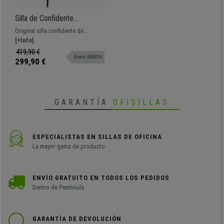
Silla de Confidente
HARMONY, Gran acolchado,
Original silla confidente de
Diseño Moderno, en Tela
exclusivo diseño. Gran
[+Info]
color Rosa
comodidad, acolchado de alta
419,90 €
Envio GRATIS
densidad. Fabricada con
299,90 €
materiales de calidad.
GARANTÍA
OFISILLAS
ESPECIALISTAS EN SILLAS DE OFICINA
La mayor gama de producto
ENVÍO GRATUITO EN TODOS LOS PEDIDOS
Dentro de Península
GARANTÍA DE DEVOLUCIÓN