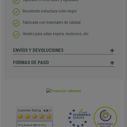
Resistente estructura color negro
Fabricada con materiales de calidad
Ideales para salas espera, reuniones, etc.
ENVÍOS Y DEVOLUCIONES
FORMAS DE PAGO
Customer Rating
4.9
/5
Muy buena atención y
Muy buena atención de
Si estoy contento
Excele