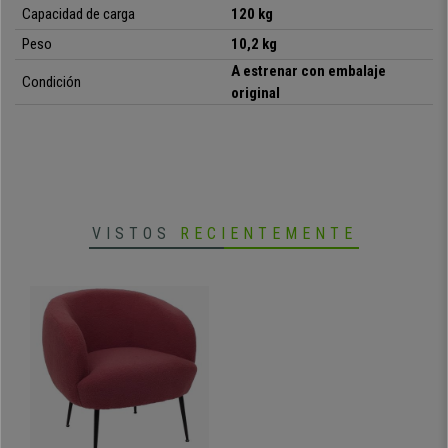
Capacidad de carga
120 kg
• Diseño original y moderno
Peso
10,2 kg
•
Gran acolchado, alta densidad
• Tapizado de tela de gran calidad
A estrenar con embalaje
Condición
•
Patas atideslizantes
original
• Ideal salas de esperas, visitas
•
Resistente hasta 120 kg
VISTOS
RECIENTEMENTE