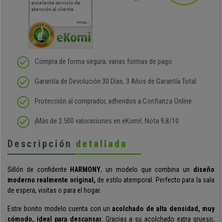
excelente servicio de
cara al asesoramiento
calida
atención al cliente
comercial y el envío ha
entreg
sido muy rápido
Repeti
duda
MORE...
Compra de forma segura, varias formas de pago
Garantía de Devolución 30 Días, 3 Años de Garantía Total
Protección al comprador, adheridos a Confianza Online
¡Más de 2.500 valoraciones en eKomi!, Nota 9,8/10
Descripción
detallada
Sillón de confidente
HARMONY
, un modelo que combina un
diseño
moderno realmente original,
de estilo atemporal. Perfecto para la sala
de espera, visitas o para el hogar.
Estre bonito modelo cuenta con un
acolchado de alta densidad, muy
cómodo, ideal para descansar.
Gracias a su acolchado extra grueso,