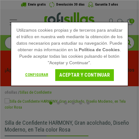
Envío gratis
Devolución 30 días
Garantía 3 años
0
Utilizamos cookies propias y de terceros para analizar
el tráfico en nuestra web mediante la obtención de los
datos necesarios para estudiar su navegación. Puede
obtener más información en la
Política de Cookies
.
Puede aceptar todas las cookies pulsando el botón
"Aceptar y Continuar".
¡Aprovecha las Rebajas de Verano en Ofisillas! Descuentos 
ACEPTAR Y CONTINUAR
CONFIGURAR
Exclusivos por Tiempo Limitado - 
Ver Promo
 -
ofisillas
Sillas de Confidente
Silla de Confidente HARMONY, Gran acolchado, Diseño
Moderno, en Tela color Rosa